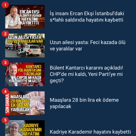
1
GÜNDEM
İş insanı Ercan Ekşi İstanbul’daki
18:48
Yeni başkan belli oldu:
s*lahlı saldırıda hayatını kaybetti
Kongrede dostluk mesajları
2
GÜNDEM
Uzun ailesi yasta: Feci kazada ölü
18:36
AK Parti teşkilatları
ve yaralılar var
toplanarak istişarede bulundu
3
Bülent Kantarcı kararını açıkladı!
GÜNDEM
CHP'de mi kaldı, Yeni Parti'ye mi
18:18
Gurbetçi Elmaslar
geçti?
Zonguldakspor’a destek oldu
4
Maaşlara 28 bin lira ek ödeme
yapılacak
5
Kadriye Karademir hayatını kaybetti