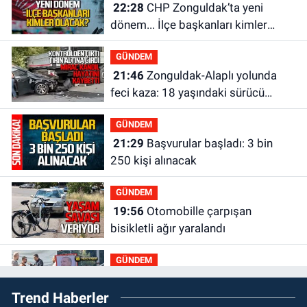
22:28
CHP Zonguldak’ta yeni
dönem... İlçe başkanları kimler
olacak?
GÜNDEM
21:46
Zonguldak-Alaplı yolunda
feci kaza: 18 yaşındaki sürücü
hayatını kaybetti
GÜNDEM
21:29
Başvurular başladı: 3 bin
250 kişi alınacak
GÜNDEM
19:56
Otomobille çarpışan
bisikletli ağır yaralandı
GÜNDEM
19:46
Cumhurbaşkanı Erdoğan’ın
Trend Haberler
fotoğrafını söküp indirdi