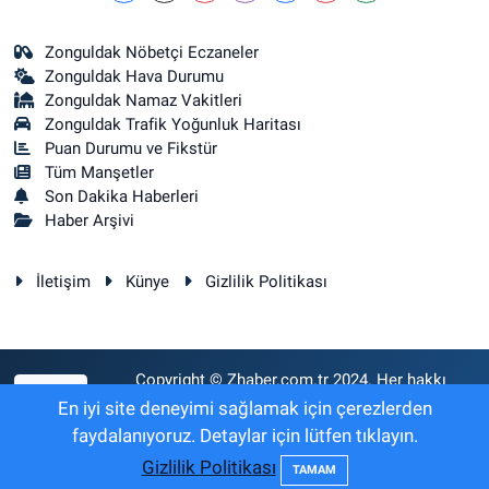
Zonguldak Nöbetçi Eczaneler
Zonguldak Hava Durumu
Zonguldak Namaz Vakitleri
Zonguldak Trafik Yoğunluk Haritası
Puan Durumu ve Fikstür
Tüm Manşetler
Son Dakika Haberleri
Haber Arşivi
İletişim
Künye
Gizlilik Politikası
Copyright © Zhaber.com.tr 2024. Her hakkı
RSS
saklıdır.
En iyi site deneyimi sağlamak için çerezlerden
faydalanıyoruz. Detaylar için lütfen tıklayın.
Gizlilik Politikası
Haber Yazılımı:
TE Bilişim
TAMAM