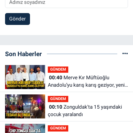
Gönder
Son Haberler
GÜNDEM
00:40
Merve Kır Müftüoğlu
Anadolu’yu karış karış geziyor, yeni
yapılanmaları şekillendiriyor
GÜNDEM
00:10
Zonguldak'ta 15 yaşındaki
çocuk yaralandı
GÜNDEM