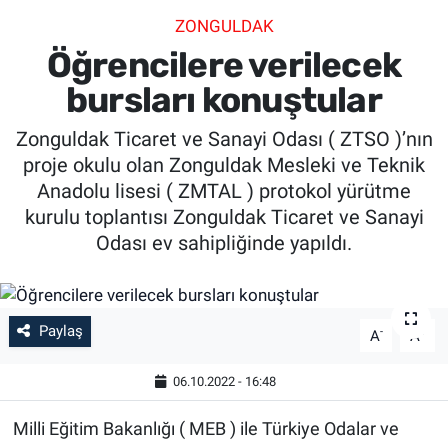
ZONGULDAK
SİYASET
Öğrencilere verilecek
SPOR
bursları konuştular
Zonguldak Ticaret ve Sanayi Odası ( ZTSO )’nın
SAĞLIK
proje okulu olan Zonguldak Mesleki ve Teknik
Anadolu lisesi ( ZMTAL ) protokol yürütme
kurulu toplantısı Zonguldak Ticaret ve Sanayi
Odası ev sahipliğinde yapıldı.
Paylaş
-
+
A
A
06.10.2022 - 16:48
Milli Eğitim Bakanlığı ( MEB ) ile Türkiye Odalar ve