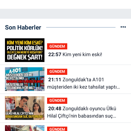
Son Haberler
GÜNDEM
22:57
Kim yeni kim eski!
GÜNDEM
21:11
Zonguldak’ta A101
müşteriden iki kez tahsilat yaptı
geri ödemiyor!
GÜNDEM
20:48
Zonguldaklı oyuncu Ülkü
Hilal Çiftçi'nin babasından suç
duyurusu
GÜNDEM