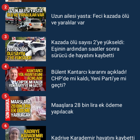
2
Zonguldak
Uzun ailesi yasta: Feci kazada ölü
17:39
Şampiyondan GMİS'e
ve yaralılar var
teşekkür ziyareti
3
Kazada ölü sayısı 2’ye yükseldi:
Zonguldak
Eşinin ardından saatler sonra
13:39
Abdulkadir Özdemir
sürücü de hayatını kaybetti
görevinden ayrıldı.
4
Bülent Kantarcı kararını açıkladı!
CHP'de mi kaldı, Yeni Parti'ye mi
geçti?
5
Maaşlara 28 bin lira ek ödeme
yapılacak
6
Kadriye Karademir hayatını kaybetti