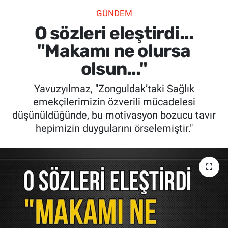
GÜNDEM
SİYASET
O sözleri eleştirdi...
SPOR
"Makamı ne olursa
olsun..."
SAĞLIK
Yavuzyılmaz, "Zonguldak’taki Sağlık
emekçilerimizin özverili mücadelesi
düşünüldüğünde, bu motivasyon bozucu tavır
hepimizin duygularını örselemiştir."