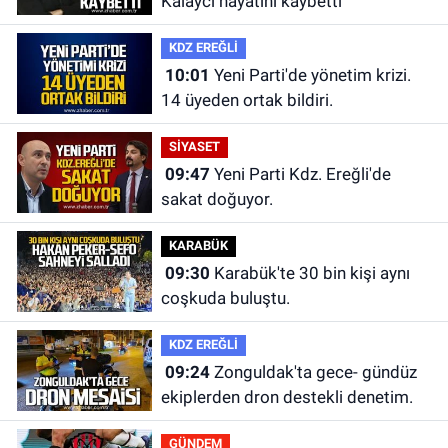
Kalaycı hayatını kaybetti
KDZ EREĞLİ
10:01
Yeni Parti'de yönetim krizi.
14 üyeden ortak bildiri.
SİYASET
09:47
Yeni Parti Kdz. Ereğli'de
sakat doğuyor.
KARABÜK
09:30
Karabük'te 30 bin kişi aynı
coşkuda buluştu.
KDZ EREĞLİ
09:24
Zonguldak'ta gece- gündüz
ekiplerden dron destekli denetim.
GÜNDEM