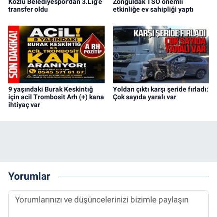
Kozlu Belediyespor'dan 3.Lig'e
Zonguldak TSO önemli
transfer oldu
etkinliğe ev sahipliği yaptı
9 yaşındaki Burak Keskintığ
Yoldan çıktı karşı şeride fırladı:
için acil Trombosit Arh (+) kana
Çok sayıda yaralı var
ihtiyaç var
Yorumlar