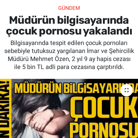
GÜNDEM
SİYASET
Müdürün bilgisayarında
SPOR
çocuk pornosu yakalandı
Bilgisayarında tespit edilen çocuk pornoları
SAĞLIK
sebebiyle tutuksuz yargılanan İmar ve Şehircilik
Müdürü Mehmet Özen, 2 yıl 9 ay hapis cezası
ile 5 bin TL adli para cezasına çarptırıldı.