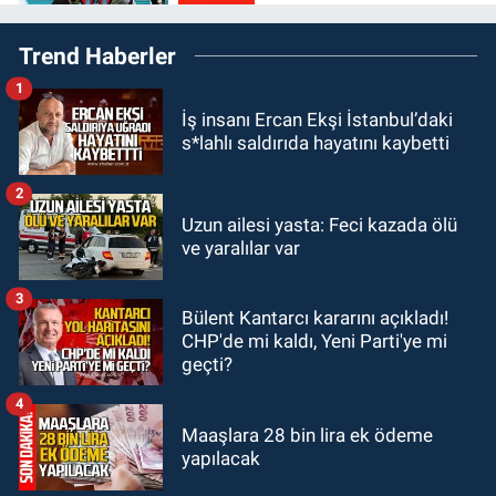
23:55
Devrek Belediyespor, (PGL)
Trend Haberler
sürecini resmi olarak tamamladı
1
GÜNDEM
İş insanı Ercan Ekşi İstanbul’daki
23:19
İstanbul Park satışta!
s*lahlı saldırıda hayatını kaybetti
GÜNDEM
2
23:05
Kozlu Belediyespor'dan
Uzun ailesi yasta: Feci kazada ölü
ve yaralılar var
3.Lig'e transfer oldu
3
GÜNDEM
Bülent Kantarcı kararını açıkladı!
22:33
Zonguldak TSO önemli
CHP'de mi kaldı, Yeni Parti'ye mi
etkinliğe ev sahipliği yaptı
geçti?
4
Maaşlara 28 bin lira ek ödeme
yapılacak