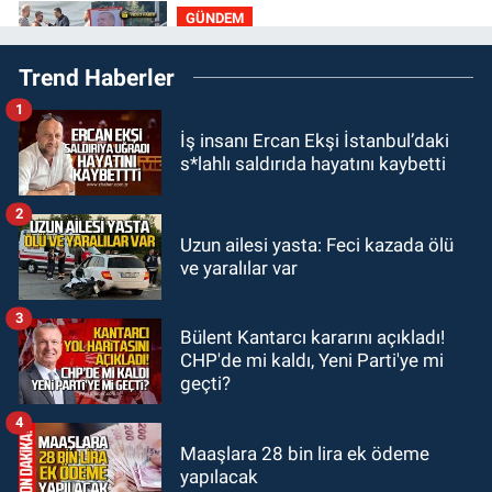
GÜNDEM
19:46
Cumhurbaşkanı Erdoğan’ın
Trend Haberler
fotoğrafını söküp indirdi
1
GÜNDEM
İş insanı Ercan Ekşi İstanbul’daki
18:48
Yeni başkan belli oldu:
s*lahlı saldırıda hayatını kaybetti
Kongrede dostluk mesajları
2
GÜNDEM
Uzun ailesi yasta: Feci kazada ölü
18:36
AK Parti teşkilatları
ve yaralılar var
toplanarak istişarede bulundu
3
Bülent Kantarcı kararını açıkladı!
GÜNDEM
CHP'de mi kaldı, Yeni Parti'ye mi
18:18
Gurbetçi Elmaslar
geçti?
Zonguldakspor’a destek oldu
4
Maaşlara 28 bin lira ek ödeme
yapılacak