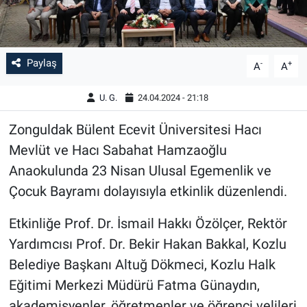
Paylaş
-
+
A
A
U. G.
24.04.2024 - 21:18
Zonguldak Bülent Ecevit Üniversitesi Hacı
Mevlüt ve Hacı Sabahat Hamzaoğlu
Anaokulunda 23 Nisan Ulusal Egemenlik ve
Çocuk Bayramı dolayısıyla etkinlik düzenlendi.
Etkinliğe Prof. Dr. İsmail Hakkı Özölçer, Rektör
Yardımcısı Prof. Dr. Bekir Hakan Bakkal, Kozlu
Belediye Başkanı Altuğ Dökmeci, Kozlu Halk
Eğitimi Merkezi Müdürü Fatma Günaydın,
akademisyenler, öğretmenler ve öğrenci velileri