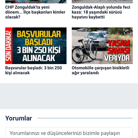
CHP Zonguldak’ta yeni
Zonguldak-Alaplı yolunda feci
dönem... İlçe başkanları kimler
kaza: 18 yaşındaki sürücü
olacak?
hayatını kaybetti
Başvurular başladı: 3 bin 250
Otomobille çarpışan bisikletli
kişi alınacak
ağır yaralandı
Yorumlar