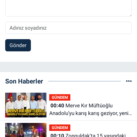
Gönder
Son Haberler
GÜNDEM
00:40
Merve Kır Müftüoğlu
Anadolu’yu karış karış geziyor, yeni
yapılanmaları şekillendiriyor
GÜNDEM
00:10
Zonguldak'ta 15 yaşındaki