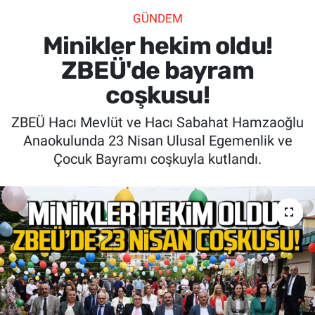
GÜNDEM
SİYASET
Minikler hekim oldu!
SPOR
ZBEÜ'de bayram
coşkusu!
SAĞLIK
ZBEÜ Hacı Mevlüt ve Hacı Sabahat Hamzaoğlu
Anaokulunda 23 Nisan Ulusal Egemenlik ve
Çocuk Bayramı coşkuyla kutlandı.