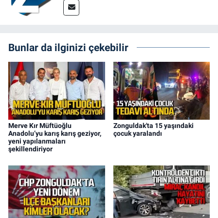
Bunlar da ilginizi çekebilir
Merve Kır Müftüoğlu
Zonguldak'ta 15 yaşındaki
Anadolu’yu karış karış geziyor,
çocuk yaralandı
yeni yapılanmaları
şekillendiriyor