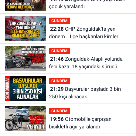
çocuk yaralandı
GÜNDEM
22:28
CHP Zonguldak’ta yeni
dönem... İlçe başkanları kimler
olacak?
GÜNDEM
21:46
Zonguldak-Alaplı yolunda
feci kaza: 18 yaşındaki sürücü
hayatını kaybetti
GÜNDEM
21:29
Başvurular başladı: 3 bin
250 kişi alınacak
GÜNDEM
19:56
Otomobille çarpışan
bisikletli ağır yaralandı