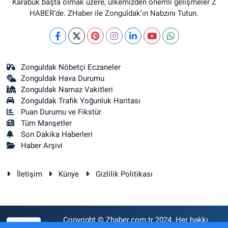
Karabük başta olmak üzere, ülkemizden önemli gelişmeler Z
HABER’de. ZHaber ile Zonguldak’ın Nabzını Tutun.
Zonguldak Nöbetçi Eczaneler
Zonguldak Hava Durumu
Zonguldak Namaz Vakitleri
Zonguldak Trafik Yoğunluk Haritası
Puan Durumu ve Fikstür
Tüm Manşetler
Son Dakika Haberleri
Haber Arşivi
İletişim
Künye
Gizlilik Politikası
Copyright © Zhaber.com.tr 2024. Her hakkı
RSS