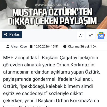
Paylaş
-
+
A
A
Alican Köse
10.06.2026 - 15:51
Okunma Süresi: 1 Dk
MHP Zonguldak İl Başkanı Çağatay İpekçi’nin
görevden alınarak yerine Orhan Korkmaz’ın
atanmasının ardından açıklama yapan Öztürk,
paylaşımında göndermeli ifadeler kullandı.
Öztürk, “İpekböceği, kelebek bilmem şimdi
eşitiz ve caddedeyiz” sözleriyle dikkat
çekerken, yeni İl Başkanı Orhan Korkmaz’a da