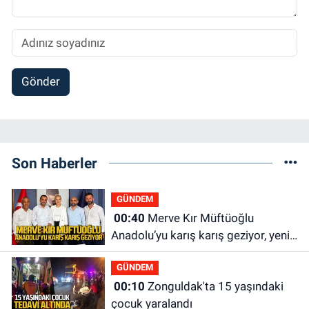
Gönder
Son Haberler
GÜNDEM
00:40
Merve Kır Müftüoğlu
Anadolu’yu karış karış geziyor, yeni
yapılanmaları şekillendiriyor
GÜNDEM
00:10
Zonguldak'ta 15 yaşındaki
çocuk yaralandı