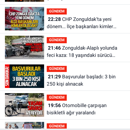
GÜNDEM
22:28
CHP Zonguldak’ta yeni
dönem... İlçe başkanları kimler
olacak?
GÜNDEM
21:46
Zonguldak-Alaplı yolunda
feci kaza: 18 yaşındaki sürücü
hayatını kaybetti
GÜNDEM
21:29
Başvurular başladı: 3 bin
250 kişi alınacak
GÜNDEM
19:56
Otomobille çarpışan
bisikletli ağır yaralandı
GÜNDEM