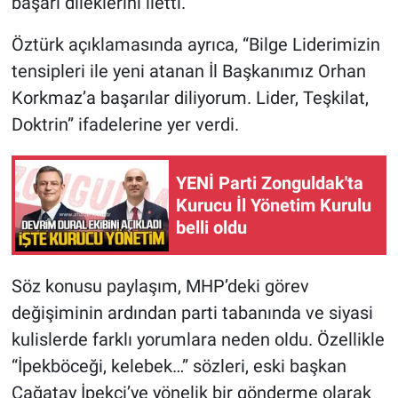
başarı dileklerini iletti.
Öztürk açıklamasında ayrıca, “Bilge Liderimizin
tensipleri ile yeni atanan İl Başkanımız Orhan
Korkmaz’a başarılar diliyorum. Lider, Teşkilat,
Doktrin” ifadelerine yer verdi.
YENİ Parti Zonguldak'ta
Kurucu İl Yönetim Kurulu
belli oldu
Söz konusu paylaşım, MHP’deki görev
değişiminin ardından parti tabanında ve siyasi
kulislerde farklı yorumlara neden oldu. Özellikle
“İpekböceği, kelebek…” sözleri, eski başkan
Çağatay İpekçi’ye yönelik bir gönderme olarak