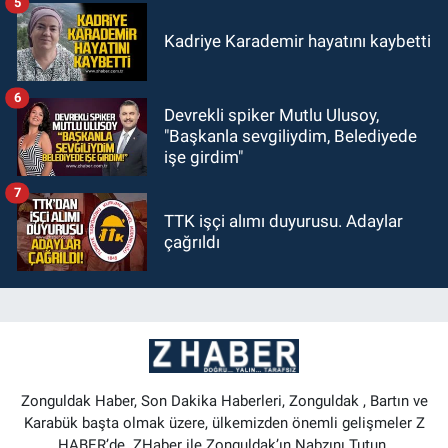
5
Kadriye Karademir hayatını kaybetti
6
Devrekli spiker Mutlu Ulusoy,
"Başkanla sevgiliydim, Belediyede
işe girdim"
7
TTK işçi alımı duyurusu. Adaylar
çağrıldı
Zonguldak Haber, Son Dakika Haberleri, Zonguldak , Bartın ve
Karabük başta olmak üzere, ülkemizden önemli gelişmeler Z
HABER’de. ZHaber ile Zonguldak’ın Nabzını Tutun.