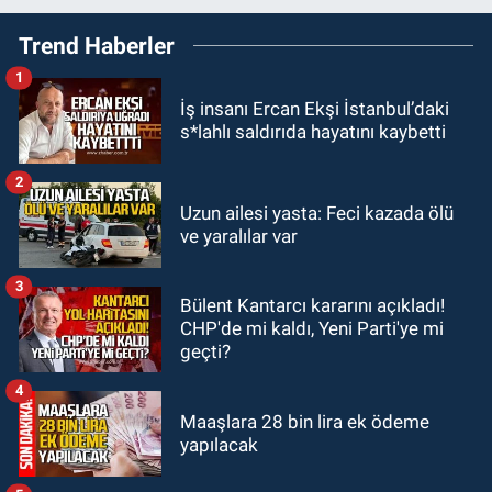
19:46
Cumhurbaşkanı Erdoğan’ın
Trend Haberler
fotoğrafını söküp indirdi
1
GÜNDEM
İş insanı Ercan Ekşi İstanbul’daki
18:48
Yeni başkan belli oldu:
s*lahlı saldırıda hayatını kaybetti
Kongrede dostluk mesajları
2
GÜNDEM
Uzun ailesi yasta: Feci kazada ölü
18:36
AK Parti teşkilatları
ve yaralılar var
toplanarak istişarede bulundu
3
Bülent Kantarcı kararını açıkladı!
GÜNDEM
CHP'de mi kaldı, Yeni Parti'ye mi
18:18
Gurbetçi Elmaslar
geçti?
Zonguldakspor’a destek oldu
4
Maaşlara 28 bin lira ek ödeme
yapılacak