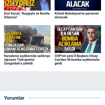
Erol Sarıal; "Kaygıyla ve İbretle
Kilimli Belediyesi'ne personel
İzliyoruz"
alınacak.
Karadeniz açıklarında saldırıya
CHP'nin yeni İl Başkanı Olcay
uğrayan Türk gemisi
Can’dan ilk bomba açıklamalar
Zonguldak’a çekildi
geldi
Yorumlar