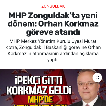
ZONGULDAK
SİYASET
MHP Zonguldak’ta yeni
SPOR
dönem: Orhan Korkmaz
göreve atandı
SAĞLIK
MHP Merkez Yönetim Kurulu Üyesi Murat
Kotra, Zonguldak İl Başkanlığı görevine Orhan
Korkmaz’ın atanmasının ardından açıklama
yaptı.