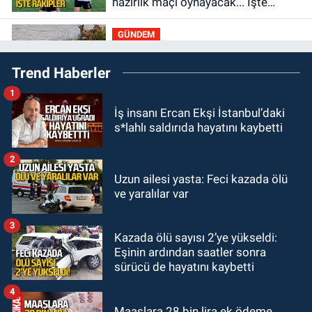
hazırlık maçı oynayacak... İşte
rakipler...
GÜNDEM
19:27
Çaycuma ırmağında görüldü:
Trend Haberler
Görenler şaşkınlık yaşadı
1
GÜNDEM
İş insanı Ercan Ekşi İstanbul’daki
19:12
TMO kabuklu fındık alım
s*lahlı saldırıda hayatını kaybetti
fiyatlarını açıkladı
2
GÜNDEM
Uzun ailesi yasta: Feci kazada ölü
18:52
Zonguldak'ta pitbul köpek
ve yaralılar var
anne ve çocuğuna saldırdı: Tedavi
altındalar
3
Kazada ölü sayısı 2’ye yükseldi:
GÜNDEM
Eşinin ardından saatler sonra
18:44
Zonguldak'ta araç yayaya
sürücü de hayatını kaybetti
çarptı: Ağır yaralanan yaya tedavi
altına alındı
4
Maaşlara 28 bin lira ek ödeme