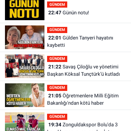
GÜNDEM
22:47
Günün notu!
GÜNDEM
22:01
Gülden Tanyeri hayatını
kaybetti
GÜNDEM
21:22
Savaş Çiloğlu ve yönetimi
Başkan Köksal Tunçtürk’ü kutladı
GÜNDEM
21:05
Öğretmenlere Milli Eğitim
Bakanlığı'ndan kötü haber
GÜNDEM
19:34
Zonguldakspor Bolu'da 3