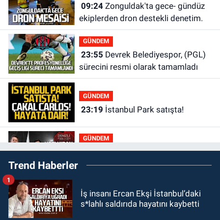
09:24
Zonguldak'ta gece- gündüz
ekiplerden dron destekli denetim.
GÜNDEM
23:55
Devrek Belediyespor, (PGL)
sürecini resmi olarak tamamladı
GÜNDEM
23:19
İstanbul Park satışta!
GÜNDEM
23:05
Kozlu Belediyespor'dan
Trend Haberler
3.Lig'e transfer oldu
1
GÜNDEM
İş insanı Ercan Ekşi İstanbul’daki
22:33
Zonguldak TSO önemli
s*lahlı saldırıda hayatını kaybetti
etkinliğe ev sahipliği yaptı