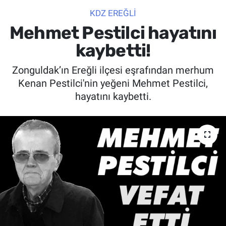
KDZ EREĞLİ
SİYASET
Mehmet Pestilci hayatını
SPOR
kaybetti!
Zonguldak’ın Ereğli ilçesi eşrafından merhum
SAĞLIK
Kenan Pestilci'nin yeğeni Mehmet Pestilci,
hayatını kaybetti.