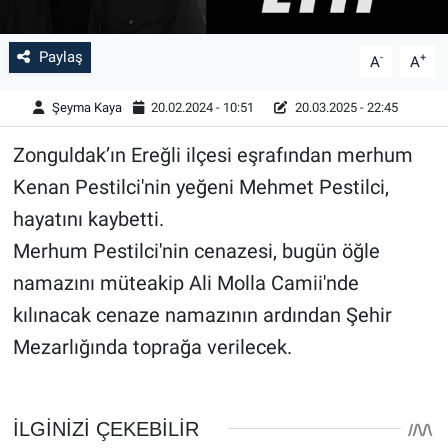
Paylaş
-
+
A
A
Şeyma Kaya
20.02.2024 - 10:51
20.03.2025 - 22:45
Zonguldak’ın Ereğli ilçesi eşrafından merhum
Kenan Pestilci'nin yeğeni Mehmet Pestilci,
hayatını kaybetti.
Merhum Pestilci'nin cenazesi, bugün öğle
namazını müteakip Ali Molla Camii'nde
kılınacak cenaze namazının ardından Şehir
Mezarlığında toprağa verilecek.