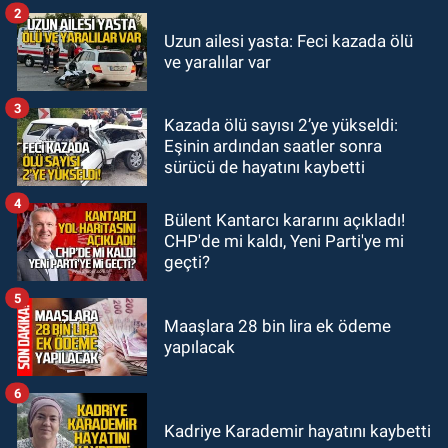
2
GÜNDEM
Uzun ailesi yasta: Feci kazada ölü
22:11
9 yaşındaki Burak Keskintığ
ve yaralılar var
için acil Trombosit Arh (+) kana
ihtiyaç var
3
Kazada ölü sayısı 2’ye yükseldi:
GÜNDEM
Eşinin ardından saatler sonra
21:50
Yoldan çıktı karşı şeride
sürücü de hayatını kaybetti
fırladı: Çok sayıda yaralı var
4
Bülent Kantarcı kararını açıkladı!
CHP'de mi kaldı, Yeni Parti'ye mi
geçti?
5
Maaşlara 28 bin lira ek ödeme
yapılacak
6
Kadriye Karademir hayatını kaybetti