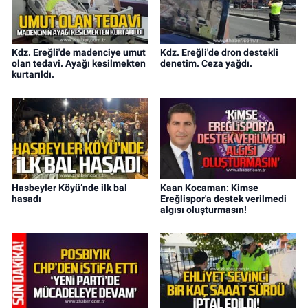
Kdz. Ereğli'de madenciye umut
Kdz. Ereğli'de dron destekli
olan tedavi. Ayağı kesilmekten
denetim. Ceza yağdı.
kurtarıldı.
Hasbeyler Köyü’nde ilk bal
Kaan Kocaman: Kimse
hasadı
Ereğlispor'a destek verilmedi
algısı oluşturmasın!