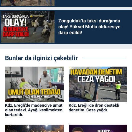
Zonguldak'ta taksi durağında
olay! Yüksel Mutlu öldüresiye
darp edildi!
Bunlar da ilginizi çekebilir
Kdz. Ereğli'de madenciye umut
Kdz. Ereğli'de dron destekli
olan tedavi. Ayağı kesilmekten
denetim. Ceza yağdı.
kurtarıldı.