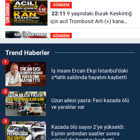
GÜNDEM
22:11
9 yaşındaki Burak Keskintığ
için acil Trombosit Arh (+) kana
ihtiyaç var
GÜNDEM
21:50
Yoldan çıktı karşı şeride
Trend Haberler
fırladı: Çok sayıda yaralı var
1
GÜNDEM
İş insanı Ercan Ekşi İstanbul’daki
21:38
Ercüment Ünal'dan acık
s*lahlı saldırıda hayatını kaybetti
haber geldi: Ameliyata dayanamadı
2
GÜNDEM
Uzun ailesi yasta: Feci kazada ölü
21:12
Yönetim kulübü önce borç
ve yaralılar var
batağına soktu şimdi de görevden
kaçtığını resmen açıkladı
3
Kazada ölü sayısı 2’ye yükseldi:
GÜNDEM
Eşinin ardından saatler sonra
20:56
Otomobilin çarptığı yaşlı
sürücü de hayatını kaybetti