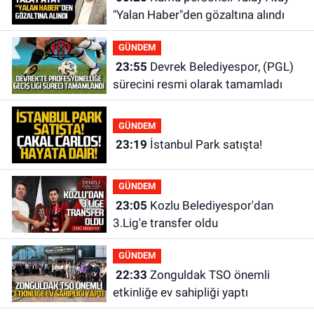
"Yalan Haber"den gözaltına alındı
GÜNDEM
23:55
Devrek Belediyespor, (PGL)
sürecini resmi olarak tamamladı
GÜNDEM
23:19
İstanbul Park satışta!
GÜNDEM
23:05
Kozlu Belediyespor'dan
3.Lig'e transfer oldu
GÜNDEM
22:33
Zonguldak TSO önemli
etkinliğe ev sahipliği yaptı