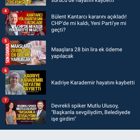
adam hayatını kaybetti
4
Bülent Kantarcı kararını açıkladı!
CHP'de mi kaldı, Yeni Parti'ye mi
geçti?
5
Maaşlara 28 bin lira ek ödeme
yapılacak
6
Kadriye Karademir hayatını kaybetti
7
Devrekli spiker Mutlu Ulusoy,
"Başkanla sevgiliydim, Belediyede
işe girdim"