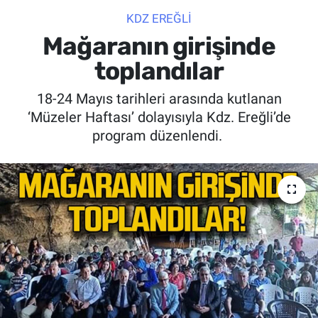
KDZ EREĞLİ
SİYASET
Mağaranın girişinde
SPOR
toplandılar
18-24 Mayıs tarihleri arasında kutlanan
SAĞLIK
‘Müzeler Haftası’ dolayısıyla Kdz. Ereğli’de
program düzenlendi.