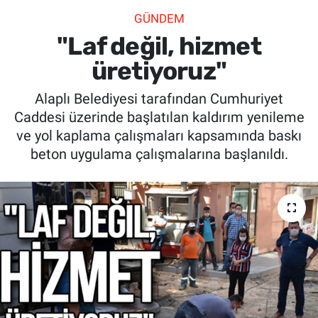
GÜNDEM
SİYASET
"Laf değil, hizmet
SPOR
üretiyoruz"
Alaplı Belediyesi tarafından Cumhuriyet
SAĞLIK
Caddesi üzerinde başlatılan kaldırım yenileme
ve yol kaplama çalışmaları kapsamında baskı
beton uygulama çalışmalarına başlanıldı.