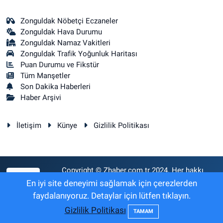
Zonguldak Nöbetçi Eczaneler
Zonguldak Hava Durumu
Zonguldak Namaz Vakitleri
Zonguldak Trafik Yoğunluk Haritası
Puan Durumu ve Fikstür
Tüm Manşetler
Son Dakika Haberleri
Haber Arşivi
İletişim
Künye
Gizlilik Politikası
Copyright © Zhaber.com.tr 2024. Her hakkı
RSS
saklıdır.
En iyi site deneyimi sağlamak için çerezlerden
faydalanıyoruz. Detaylar için lütfen tıklayın.
Gizlilik Politikası
Haber Yazılımı:
TE Bilişim
TAMAM