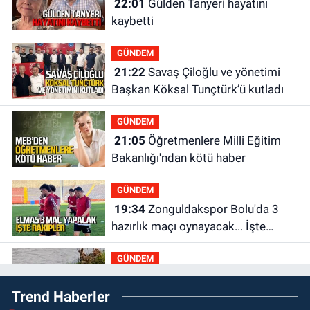
22:01
Gülden Tanyeri hayatını
kaybetti
GÜNDEM
21:22
Savaş Çiloğlu ve yönetimi
Başkan Köksal Tunçtürk’ü kutladı
GÜNDEM
21:05
Öğretmenlere Milli Eğitim
Bakanlığı'ndan kötü haber
GÜNDEM
19:34
Zonguldakspor Bolu'da 3
hazırlık maçı oynayacak... İşte
rakipler...
GÜNDEM
19:27
Çaycuma ırmağında görüldü:
Trend Haberler
Görenler şaşkınlık yaşadı