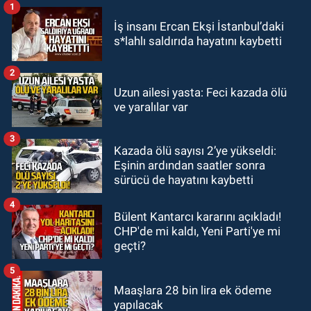
1
GÜNDEM
İş insanı Ercan Ekşi İstanbul’daki
19:12
TMO kabuklu fındık alım
s*lahlı saldırıda hayatını kaybetti
fiyatlarını açıkladı
2
GÜNDEM
Uzun ailesi yasta: Feci kazada ölü
18:52
Zonguldak'ta pitbul köpek
ve yaralılar var
anne ve çocuğuna saldırdı: Tedavi
altındalar
3
Kazada ölü sayısı 2’ye yükseldi:
GÜNDEM
Eşinin ardından saatler sonra
18:44
Zonguldak'ta araç yayaya
sürücü de hayatını kaybetti
çarptı: Ağır yaralanan yaya tedavi
altına alındı
4
Bülent Kantarcı kararını açıkladı!
CHP'de mi kaldı, Yeni Parti'ye mi
geçti?
5
Maaşlara 28 bin lira ek ödeme
yapılacak