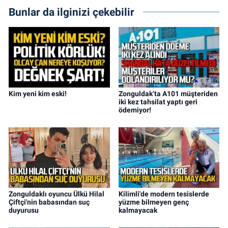
Bunlar da ilginizi çekebilir
Kim yeni kim eski!
Zonguldak’ta A101 müşteriden
iki kez tahsilat yaptı geri
ödemiyor!
Zonguldaklı oyuncu Ülkü Hilal
Kilimli'de modern tesislerde
Çiftçi'nin babasından suç
yüzme bilmeyen genç
duyurusu
kalmayacak