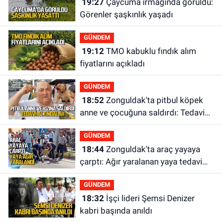
19:27
Çaycuma ırmağında görüldü:
Görenler şaşkınlık yaşadı
GÜNDEM
19:12
TMO kabuklu fındık alım
fiyatlarını açıkladı
GÜNDEM
18:52
Zonguldak'ta pitbul köpek
anne ve çocuğuna saldırdı: Tedavi
altındalar
GÜNDEM
18:44
Zonguldak'ta araç yayaya
çarptı: Ağır yaralanan yaya tedavi
altına alındı
GÜNDEM
18:32
İşçi lideri Şemsi Denizer
kabri başında anıldı