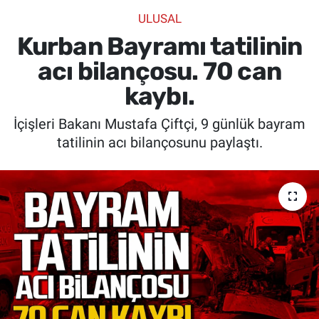
ULUSAL
SİYASET
Kurban Bayramı tatilinin
SPOR
acı bilançosu. 70 can
kaybı.
SAĞLIK
İçişleri Bakanı Mustafa Çiftçi, 9 günlük bayram
tatilinin acı bilançosunu paylaştı.