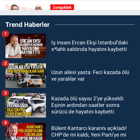
Zonguldak
16:39
YENİ Parti Zonguldak'ta
Trend Haberler
Kurucu İl Yönetim Kurulu belli oldu
1
SPOR
İş insanı Ercan Ekşi İstanbul’daki
15:10
3. Lig 1. Grup’ta program
s*lahlı saldırıda hayatını kaybetti
açıklandı
2
Zonguldak
Uzun ailesi yasta: Feci kazada ölü
14:44
Zonguldak nefes alamıyor.
ve yaralılar var
Hava kalitesi tehlikeli seviyede.
3
Kazada ölü sayısı 2’ye yükseldi:
KARABÜK
Eşinin ardından saatler sonra
13:26
Karabük milletvekilleri
sürücü de hayatını kaybetti
bastırdı. Cumhurbaşkanı Erdoğan
talimat verdi
4
Bülent Kantarcı kararını açıkladı!
CHP'de mi kaldı, Yeni Parti'ye mi