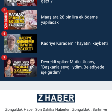
geçti?
5
Maaşlara 28 bin lira ek ödeme
yapılacak
6
Kadriye Karademir hayatını kaybetti
7
Devrekli spiker Mutlu Ulusoy,
"Başkanla sevgiliydim, Belediyede
işe girdim"
Zonguldak Haber, Son Dakika Haberleri, Zonguldak , Bartın ve