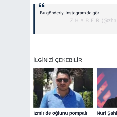
Bu gönderiyi Instagram'da gör
ＺＨＡＢＥＲ (@zhabertv)