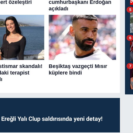
5
6
7
. Ereğli Yalı Clup saldırısında yeni detay!