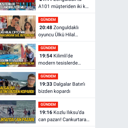
A101 müşteriden iki kez
tahsilat yaptı geri
GÜNDEM
ödemiyor!
20:48
Zonguldaklı
oyuncu Ülkü Hilal
Çiftçi'nin babasından
GÜNDEM
suç duyurusu
19:54
Kilimli'de
modern tesislerde
yüzme bilmeyen genç
GÜNDEM
kalmayacak
19:33
Dalgalar Batın’ı
bizden kopardı
GÜNDEM
19:16
Kozlu Ilıksu’da
can pazarı! Cankurtaran
saniyelerle yarıştı