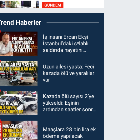
GÜNDEM
19:01
Çaycumalılar
Trend Haberler
Derneği Başkanı Savaş
Çiloğlu GMİS Başkanı
SPOR
İş insanı Ercan Ekşi
Hakan Yeşil ile ne
İstanbul’daki s*lahlı
17:45
Kozlu
görüştü?
saldırıda hayatını
Belediyespor, Tezcan
kaybetti
Gökmen'i kadrosuna
Uzun ailesi yasta: Feci
Zonguldak
kattı
kazada ölü ve yaralılar
17:39
Şampiyondan
var
GMİS'e teşekkür ziyareti
Kazada ölü sayısı 2’ye
Zonguldak
yükseldi: Eşinin
13:39
Abdulkadir
ardından saatler sonra
Özdemir görevinden
sürücü de hayatını
ayrıldı.
kaybetti
Maaşlara 28 bin lira ek
ödeme yapılacak