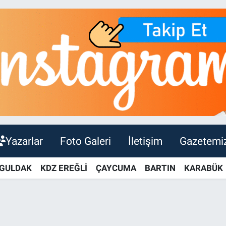
Yazarlar
Foto Galeri
İletişim
Gazetemi
GULDAK
KDZ EREĞLİ
ÇAYCUMA
BARTIN
KARABÜK