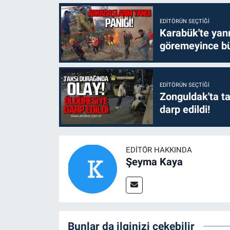
EDITÖRÜN SEÇTIĞI
Karabük'te yanm
göremeyince bü
EDITÖRÜN SEÇTIĞI
Zonguldak'ta ta
darp edildi!
EDITÖR HAKKINDA
Şeyma Kaya
Bunlar da ilginizi çekebilir