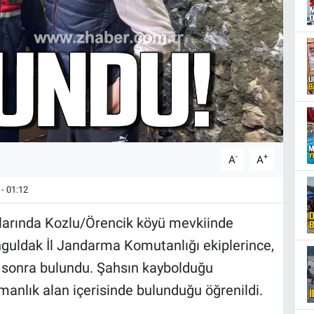
-
+
A
A
- 01:12
alarında Kozlu/Örencik köyü mevkiinde
guldak İl Jandarma Komutanlığı ekiplerince,
t sonra bulundu. Şahsın kaybolduğu
manlık alan içerisinde bulunduğu öğrenildi.