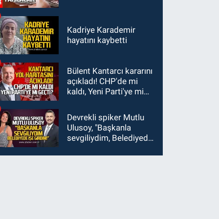
Kadriye Karademir
hayatını kaybetti
Bülent Kantarcı kararını
açıkladı! CHP'de mi
kaldı, Yeni Parti'ye mi
geçti?
Devrekli spiker Mutlu
Ulusoy, "Başkanla
sevgiliydim, Belediyede
işe girdim"