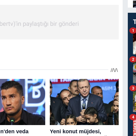
'in paylaştığı bir gönderi
1
2
3
4