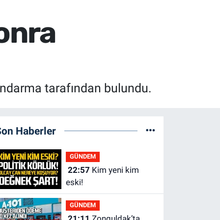
sonra
andarma tarafından bulundu.
Son Haberler
GÜNDEM
22:57
Kim yeni kim
eski!
GÜNDEM
21:11
Zonguldak’ta