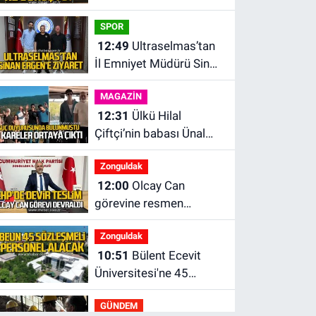
Yusuf Tekin’e ziyaret
SPOR
12:49
Ultraselmas’tan
İl Emniyet Müdürü Sinan
Ergen’e ziyaret.
MAGAZİN
12:31
Ülkü Hilal
Çiftçi’nin babası Ünal
Çiftçi suç duyurusunda
Zonguldak
bulundu. Birlikte çekilen
12:00
Olcay Can
kareler ortaya çıktı.
görevine resmen
başladı.
Zonguldak
10:51
Bülent Ecevit
Üniversitesi'ne 45
sözleşmeli personel
GÜNDEM
alınacak.