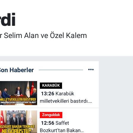
di
r Selim Alan ve Özel Kalem
Son Haberler
KARABÜK
13:26
Karabük
milletvekilleri bastırdı.
Cumhurbaşkanı
Zonguldak
Erdoğan talimat verdi
12:56
Saffet
Bozkurt'tan Bakan