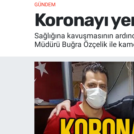
GÜNDEM
Koronayı yen
Sağlığına kavuşmasının ardın
Müdürü Buğra Özçelik ile kame