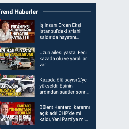
10:00
Dışarıdakiler: Bir
Trend Haberler
Zamanlar Almanya’da’
21 Ağustos’ta vizyonda.
GÜNDEM
İş insanı Ercan Ekşi
İstanbul’daki s*lahlı
22:57
Kim yeni kim
saldırıda hayatını
eski!
kaybetti
Uzun ailesi yasta: Feci
GÜNDEM
kazada ölü ve yaralılar
21:11
Zonguldak’ta
var
A101 müşteriden iki kez
tahsilat yaptı geri
Kazada ölü sayısı 2’ye
GÜNDEM
ödemiyor!
yükseldi: Eşinin
20:48
Zonguldaklı
ardından saatler sonra
oyuncu Ülkü Hilal
sürücü de hayatını
Çiftçi'nin babasından
kaybetti
Bülent Kantarcı kararını
suç duyurusu
açıkladı! CHP'de mi
kaldı, Yeni Parti'ye mi
geçti?