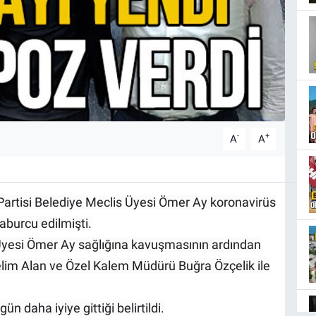
-
+
A
A
Partisi Belediye Meclis Üyesi Ömer Ay koronavirüs
burcu edilmişti.
s Üyesi Ömer Ay sağlığına kavuşmasının ardından
lim Alan ve Özel Kalem Müdürü Buğra Özçelik ile
 daha iyiye gittiği belirtildi.