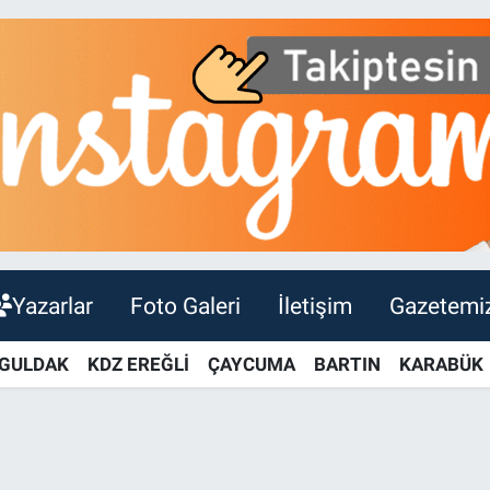
Yazarlar
Foto Galeri
İletişim
Gazetemi
GULDAK
KDZ EREĞLİ
ÇAYCUMA
BARTIN
KARABÜK