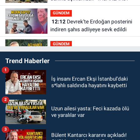
GÜNDEM
12:12
Devrek’te Erdoğan posterini
indiren şahıs adliyeye sevk edildi
GÜNDEM
11:50
9 yaşındaki Burak
Trend Haberler
Keskintığ’dan acı haber
1
GÜNDEM
İş insanı Ercan Ekşi İstanbul’daki
11:19
Zonguldak’ta bir öğrencinin
s*lahlı saldırıda hayatını kaybetti
yeni eğitim yılına başlama maliyeti
ne kadar?
2
GÜNDEM
Uzun ailesi yasta: Feci kazada ölü
11:13
Şaşırtmadı... Akaryakıta bir
ve yaralılar var
zam daha geliyor
3
Bülent Kantarcı kararını açıkladı!
GÜNDEM