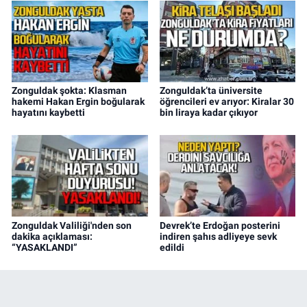
Zonguldak şokta: Klasman
Zonguldak’ta üniversite
hakemi Hakan Ergin boğularak
öğrencileri ev arıyor: Kiralar 30
hayatını kaybetti
bin liraya kadar çıkıyor
Zonguldak Valiliği'nden son
Devrek’te Erdoğan posterini
dakika açıklaması:
indiren şahıs adliyeye sevk
“YASAKLANDI”
edildi