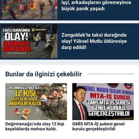
işçi, arkadaşlarını göremeyince
büyük panik yaşadı
Zonguldak'ta taksi durağında
olay! Yüksel Mutlu öldüresiye
darp edildi!
Bunlar da ilginizi çekebilir
Değirmenağzı’nda olay 12 kişi
GMİS MTA-İŞ şubesi genel
kayalıklarda mahsur kaldı.
kurulu gerçekleştirildi