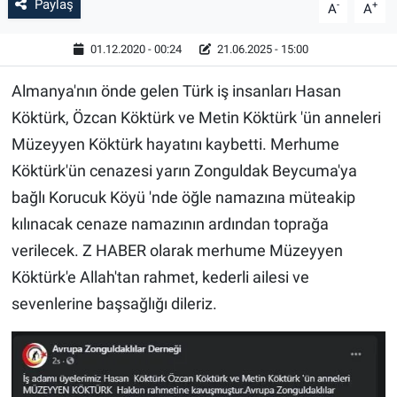
Paylaş
-
+
A
A
01.12.2020 - 00:24
21.06.2025 - 15:00
Almanya'nın önde gelen Türk iş insanları Hasan
Köktürk, Özcan Köktürk ve Metin Köktürk 'ün anneleri
Müzeyyen Köktürk hayatını kaybetti. Merhume
Köktürk'ün cenazesi yarın Zonguldak Beycuma'ya
bağlı Korucuk Köyü 'nde öğle namazına müteakip
kılınacak cenaze namazının ardından toprağa
verilecek. Z HABER olarak merhume Müzeyyen
Köktürk'e Allah'tan rahmet, kederli ailesi ve
sevenlerine başsağlığı dileriz.