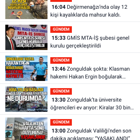
16:04
Değirmenağzı’nda olay 12
kişi kayalıklarda mahsur kaldı.
GÜNDEM
15:33
GMİS MTA-İŞ şubesi genel
kurulu gerçekleştirildi
GÜNDEM
13:46
Zonguldak şokta: Klasman
hakemi Hakan Ergin boğularak
hayatını kaybetti
GÜNDEM
13:30
Zonguldak’ta üniversite
öğrencileri ev arıyor: Kiralar 30 bin
liraya kadar çıkıyor
GÜNDEM
13:00
Zonguldak Valiliği'nden son
dakika açıklaması: “YASAKLANDI”