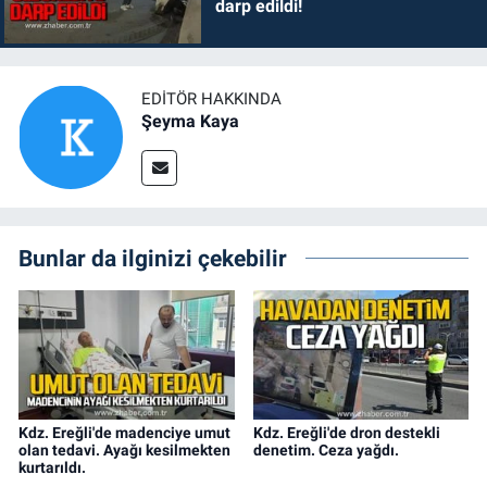
darp edildi!
EDITÖR HAKKINDA
Şeyma Kaya
Bunlar da ilginizi çekebilir
Kdz. Ereğli'de madenciye umut
Kdz. Ereğli'de dron destekli
olan tedavi. Ayağı kesilmekten
denetim. Ceza yağdı.
kurtarıldı.