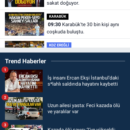
sakat doğuyor.
KARABÜK
09:30
Karabük'te 30 bin kişi aynı
coşkuda buluştu.
KDZ EREĞLİ
09:24
Zonguldak'ta gece- gündüz
Trend Haberler
ekiplerden dron destekli denetim.
1
GÜNDEM
İş insanı Ercan Ekşi İstanbul’daki
23:55
Devrek Belediyespor, (PGL)
s*lahlı saldırıda hayatını kaybetti
sürecini resmi olarak tamamladı
2
GÜNDEM
Uzun ailesi yasta: Feci kazada ölü
23:19
İstanbul Park satışta!
ve yaralılar var
3
GÜNDEM
Kazada ölü sayısı 2’ye yükseldi: