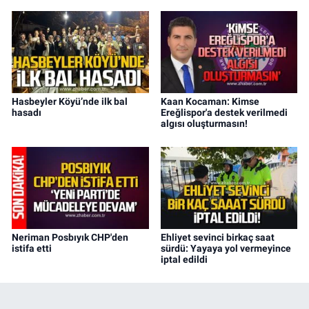
Hasbeyler Köyü’nde ilk bal
Kaan Kocaman: Kimse
hasadı
Ereğlispor'a destek verilmedi
algısı oluşturmasın!
Neriman Posbıyık CHP'den
Ehliyet sevinci birkaç saat
istifa etti
sürdü: Yayaya yol vermeyince
iptal edildi