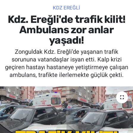
KDZ EREĞLİ
SİYASET
Kdz. Ereğli'de trafik kilit!
SPOR
Ambulans zor anlar
yaşadı!
SAĞLIK
Zonguldak Kdz. Ereğli’de yaşanan trafik
sorununa vatandaşlar isyan etti. Kalp krizi
geçiren hastayı hastaneye yetiştirmeye çalışan
ambulans, trafikte ilerlemekte güçlük çekti.