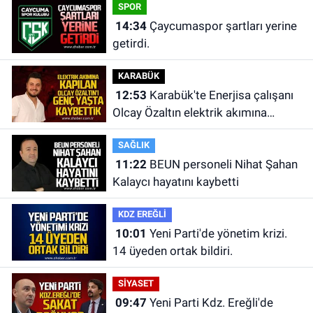
SPOR
14:34
Çaycumaspor şartları yerine
getirdi.
KARABÜK
12:53
Karabük'te Enerjisa çalışanı
Olcay Özaltın elektrik akımına
kapılarak hayatını kaybetti.
SAĞLIK
11:22
BEUN personeli Nihat Şahan
Kalaycı hayatını kaybetti
KDZ EREĞLİ
10:01
Yeni Parti'de yönetim krizi.
14 üyeden ortak bildiri.
SİYASET
09:47
Yeni Parti Kdz. Ereğli'de