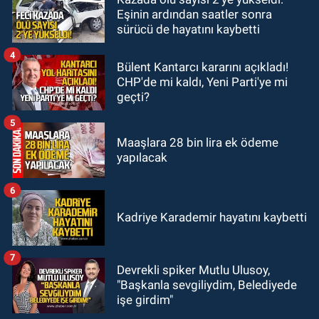
23:05
Kozlu Belediyespor'dan
Eşinin ardından saatler sonra
3.Lig'e transfer oldu
sürücü de hayatını kaybetti
4
Bülent Kantarcı kararını açıkladı!
CHP'de mi kaldı, Yeni Parti'ye mi
geçti?
5
Maaşlara 28 bin lira ek ödeme
yapılacak
6
Kadriye Karademir hayatını kaybetti
7
Devrekli spiker Mutlu Ulusoy,
"Başkanla sevgiliydim, Belediyede
işe girdim"