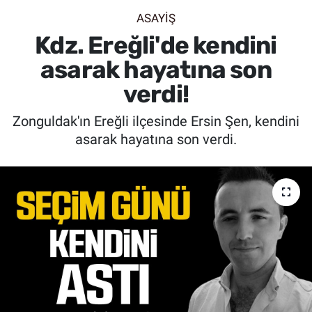
ASAYİŞ
SİYASET
Kdz. Ereğli'de kendini
SPOR
asarak hayatına son
verdi!
SAĞLIK
Zonguldak'ın Ereğli ilçesinde Ersin Şen, kendini
asarak hayatına son verdi.