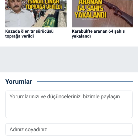
Kazada ölen tır sürücüsü
Karabük'te aranan 64 şahıs
toprağa verildi
yakalandı
Yorumlar