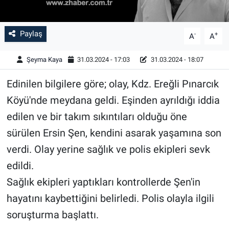
Paylaş
-
+
A
A
Şeyma Kaya
31.03.2024 - 17:03
31.03.2024 - 18:07
Edinilen bilgilere göre; olay, Kdz. Ereğli Pınarcık
Köyü'nde meydana geldi. Eşinden ayrıldığı iddia
edilen ve bir takım sıkıntıları olduğu öne
sürülen Ersin Şen, kendini asarak yaşamına son
verdi. Olay yerine sağlık ve polis ekipleri sevk
edildi.
Sağlık ekipleri yaptıkları kontrollerde Şen'in
hayatını kaybettiğini belirledi. Polis olayla ilgili
soruşturma başlattı.