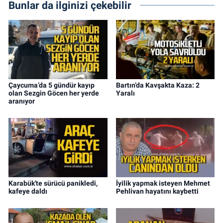
Bunlar da ilginizi çekebilir
Çaycuma’da 5 gündür kayıp
Bartın’da Kavşakta Kaza: 2
olan Sezgin Göcen her yerde
Yaralı
aranıyor
Karabük'te sürücü panikledi,
İyilik yapmak isteyen Mehmet
kafeye daldı
Pehlivan hayatını kaybetti