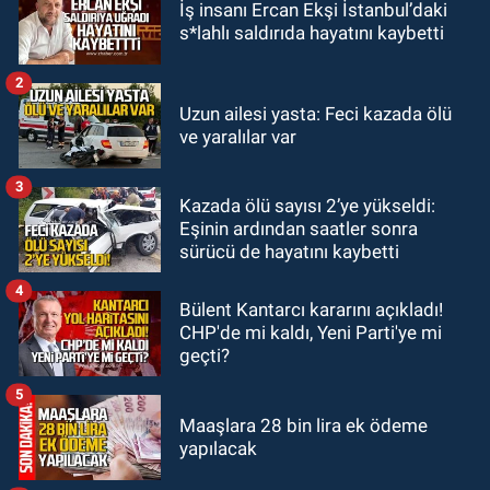
İş insanı Ercan Ekşi İstanbul’daki
19:12
TMO kabuklu fındık alım
s*lahlı saldırıda hayatını kaybetti
fiyatlarını açıkladı
2
GÜNDEM
Uzun ailesi yasta: Feci kazada ölü
18:52
Zonguldak'ta pitbul köpek
ve yaralılar var
anne ve çocuğuna saldırdı: Tedavi
altındalar
3
Kazada ölü sayısı 2’ye yükseldi:
GÜNDEM
Eşinin ardından saatler sonra
18:44
Zonguldak'ta araç yayaya
sürücü de hayatını kaybetti
çarptı: Ağır yaralanan yaya tedavi
altına alındı
4
Bülent Kantarcı kararını açıkladı!
CHP'de mi kaldı, Yeni Parti'ye mi
geçti?
5
Maaşlara 28 bin lira ek ödeme
yapılacak