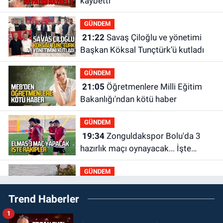
kaybetti
GÜNDEM
21:22
Savaş Çiloğlu ve yönetimi
Başkan Köksal Tunçtürk’ü kutladı
GÜNDEM
21:05
Öğretmenlere Milli Eğitim
Bakanlığı'ndan kötü haber
GÜNDEM
19:34
Zonguldakspor Bolu'da 3
hazırlık maçı oynayacak... İşte
rakipler...
GÜNDEM
19:27
Çaycuma ırmağında görüldü:
Trend Haberler
Görenler şaşkınlık yaşadı
1
GÜNDEM