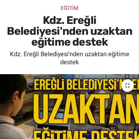
EĞİTİM
SİYASET
Kdz. Ereğli
SPOR
Belediyesi'nden uzaktan
eğitime destek
SAĞLIK
Kdz. Ereğli Belediyesi'nden uzaktan eğitime
destek