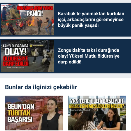
Karabük'te yanmaktan kurtulan
işçi, arkadaşlarını göremeyince
büyük panik yaşadı
Zonguldak'ta taksi durağında
olay! Yüksel Mutlu öldüresiye
darp edildi!
Bunlar da ilginizi çekebilir