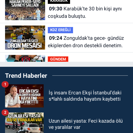
KARABÜK
09:30
Karabük'te 30 bin kişi aynı
coşkuda buluştu.
KDZ EREĞLİ
09:24
Zonguldak'ta gece- gündüz
ekiplerden dron destekli denetim.
GÜNDEM
23:55
Devrek Belediyespor, (PGL)
Trend Haberler
sürecini resmi olarak tamamladı
1
GÜNDEM
İş insanı Ercan Ekşi İstanbul’daki
23:19
İstanbul Park satışta!
s*lahlı saldırıda hayatını kaybetti
GÜNDEM
2
23:05
Kozlu Belediyespor'dan
Uzun ailesi yasta: Feci kazada ölü
ve yaralılar var
3.Lig'e transfer oldu