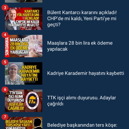
3
GÜNDEM
Bülent Kantarcı kararını açıkladı!
22:33
Zonguldak TSO önemli
CHP'de mi kaldı, Yeni Parti'ye mi
etkinliğe ev sahipliği yaptı
geçti?
4
Maaşlara 28 bin lira ek ödeme
yapılacak
5
Kadriye Karademir hayatını kaybetti
6
TTK işçi alımı duyurusu. Adaylar
çağrıldı
7
Belediye başkanından ters köşe: