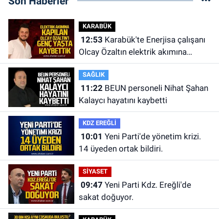
Son Haberler
KARABÜK
12:53
Karabük'te Enerjisa çalışanı
Olcay Özaltın elektrik akımına
kapılarak hayatını kaybetti.
SAĞLIK
11:22
BEUN personeli Nihat Şahan
Kalaycı hayatını kaybetti
KDZ EREĞLİ
10:01
Yeni Parti'de yönetim krizi.
14 üyeden ortak bildiri.
SİYASET
09:47
Yeni Parti Kdz. Ereğli'de
sakat doğuyor.