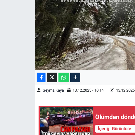
Şeyma Kaya
13.12.2025 - 10:14
13.12.2025 
Ölümden döndül
İçeriği Görüntüle