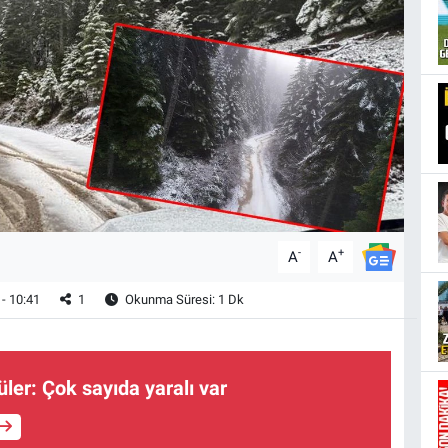
-
+
A
A
- 10:41
1
Okunma Süresi: 1 Dk
er: Çok sayıda yaralı var