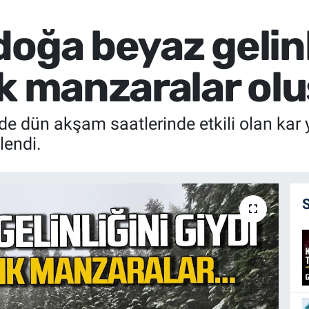
oğa beyaz gelinli
k manzaralar olu
e dün akşam saatlerinde etkili olan kar y
lendi.