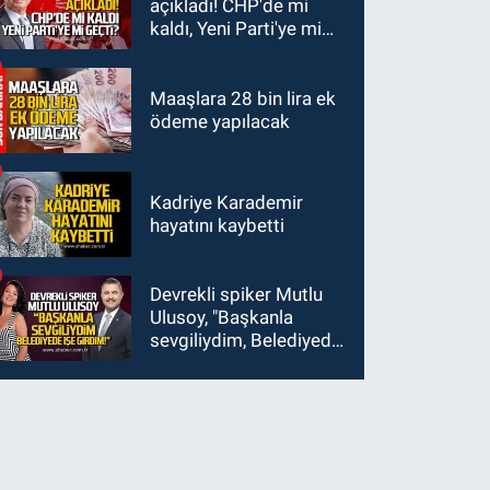
açıkladı! CHP'de mi
kaldı, Yeni Parti'ye mi
geçti?
Maaşlara 28 bin lira ek
ödeme yapılacak
Kadriye Karademir
hayatını kaybetti
Devrekli spiker Mutlu
Ulusoy, "Başkanla
sevgiliydim, Belediyede
işe girdim"