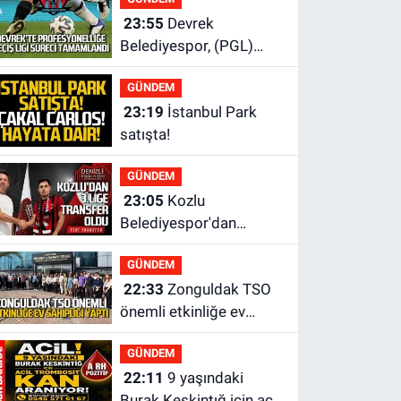
alındı
23:55
Devrek
Belediyespor, (PGL)
sürecini resmi olarak
GÜNDEM
tamamladı
23:19
İstanbul Park
satışta!
GÜNDEM
23:05
Kozlu
Belediyespor'dan
3.Lig'e transfer oldu
GÜNDEM
22:33
Zonguldak TSO
önemli etkinliğe ev
sahipliği yaptı
GÜNDEM
22:11
9 yaşındaki
Burak Keskintığ için acil