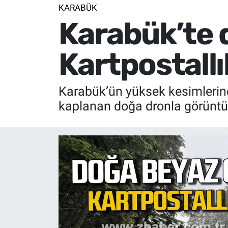
KARABÜK
Karabük’te d
Kartpostallı
Karabük’ün yüksek kesimlerind
kaplanan doğa dronla görüntü