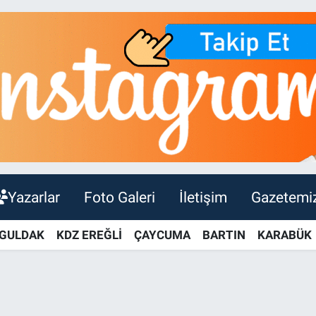
Yazarlar
Foto Galeri
İletişim
Gazetemi
GULDAK
KDZ EREĞLİ
ÇAYCUMA
BARTIN
KARABÜK