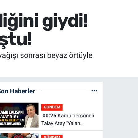
ğini giydi!
ştu!
ağışı sonrası beyaz örtüyle
Son Haberler
GÜNDEM
00:25
Kamu personeli
Talay Atay "Yalan
Haber"den gözaltına
GÜNDEM