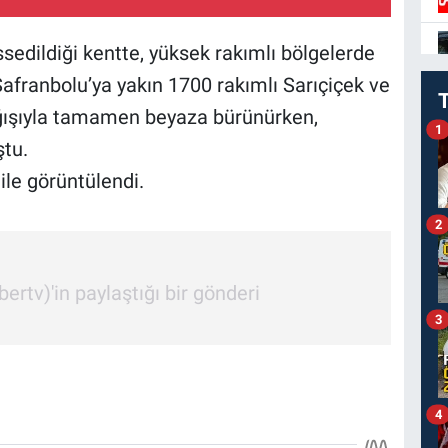
issedildiği kentte, yüksek rakımlı bölgelerde
Safranbolu’ya yakın 1700 rakımlı Sarıçiçek ve
ğışıyla tamamen beyaza bürünürken,
1
ştu.
ile görüntülendi.
2
'in paylaştığı bir gönderi
3
4