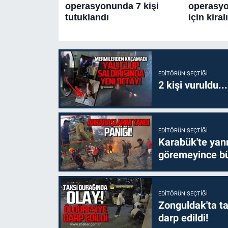
EDITÖRÜN SEÇTIĞI
2 kişi vuruldu..
EDITÖRÜN SEÇTIĞI
Karabük'te yanm
göremeyince bü
EDITÖRÜN SEÇTIĞI
Zonguldak'ta ta
darp edildi!