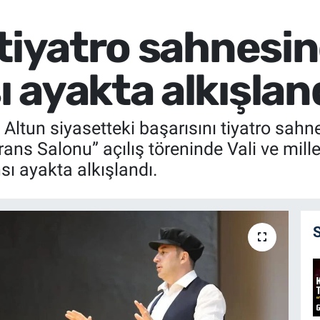
tiyatro sahnesind
 ayakta alkışlan
 Altun siyasetteki başarısını tiyatro sah
ns Salonu” açılış töreninde Vali ve millet
sı ayakta alkışlandı.