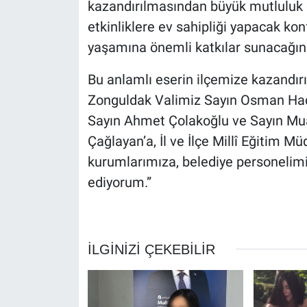
kazandırılmasından büyük mutluluk d
etkinliklere ev sahipliği yapacak k
yaşamına önemli katkılar sunacağın
Bu anlamlı eserin ilçemize kazandır
Zonguldak Valimiz Sayın Osman Hacıb
Sayın Ahmet Çolakoğlu ve Sayın Mua
Çağlayan’a, İl ve İlçe Millî Eğitim M
kurumlarımıza, belediye personelim
ediyorum.”