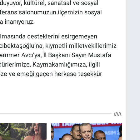
uyuyor, kültürel, sanatsal ve sosyal
onferans salonumuzun ilçemizin sosyal
a inanıyoruz.
ılmasında desteklerini esirgemeyen
ektaşoğlu’na, kıymetli milletvekillerimiz
mmer Avcı’ya, İl Başkanı Sayın Mustafa
üdürlerimize, Kaymakamlığımıza, ilgili
ize ve emeği geçen herkese teşekkür