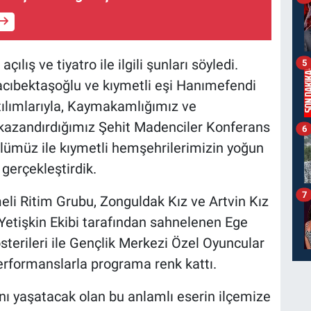
ılış ve tiyatro ile ilgili şunları söyledi.
5
cıbektaşoğlu ve kıymetli eşi Hanımefendi
ılımlarıyla, Kaymakamlığımız ve
e kazandırdığımız Şehit Madenciler Konferans
6
kolümüz ile kıymetli hemşehrilerimizin yoğun
 gerçekleştirdik.
7
li Ritim Grubu, Zonguldak Kız ve Artvin Kız
 Yetişkin Ekibi tarafından sahnelenen Ege
sterileri ile Gençlik Merkezi Özel Oyuncular
 performanslarla programa renk kattı.
nı yaşatacak olan bu anlamlı eserin ilçemize