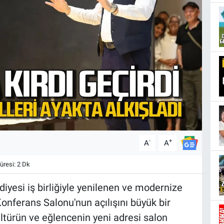
-
+
A
A
resi: 2 Dk
diyesi iş birliğiyle yenilenen ve modernize
Konferans Salonu'nun açılışını büyük bir
ültürün ve eğlencenin yeni adresi salon