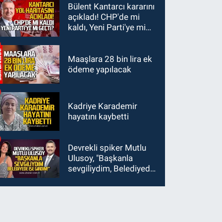
kaybetti
Bülent Kantarcı kararını
açıkladı! CHP'de mi
kaldı, Yeni Parti'ye mi
geçti?
Maaşlara 28 bin lira ek
ödeme yapılacak
Kadriye Karademir
hayatını kaybetti
Devrekli spiker Mutlu
Ulusoy, "Başkanla
sevgiliydim, Belediyede
işe girdim"