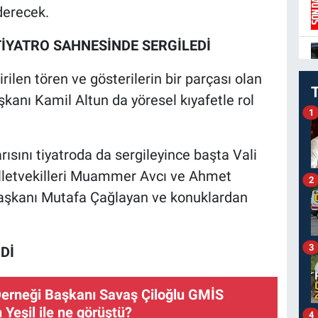
iderecek.
İYATRO SAHNESİNDE SERGİLEDİ
rilen tören ve gösterilerin bir parçası olan
şkanı Kamil Altun da yöresel kıyafetle rol
1
ısını tiyatroda da sergileyince başta Vali
lletvekilleri Muammer Avcı ve Ahmet
2
 Başkanı Mutafa Çağlayan ve konuklardan
3
Dİ
Derneği Başkanı Savaş Çiloğlu GMİS
Yeşil ile ne görüştü?
4