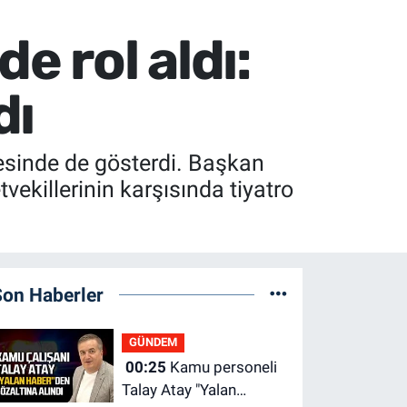
e rol aldı:
dı
nesinde de gösterdi. Başkan
vekillerinin karşısında tiyatro
Son Haberler
GÜNDEM
00:25
Kamu personeli
Talay Atay "Yalan