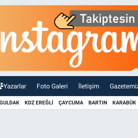
Yazarlar
Foto Galeri
İletişim
Gazetemi
GULDAK
KDZ EREĞLİ
ÇAYCUMA
BARTIN
KARABÜK