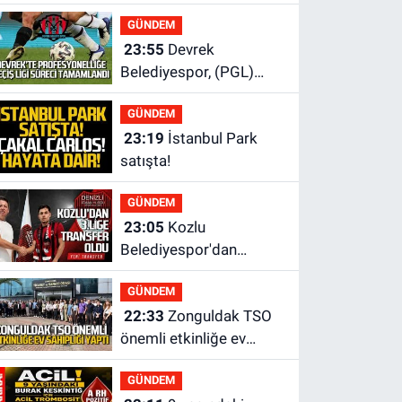
Haber"den gözaltına
GÜNDEM
alındı
23:55
Devrek
Belediyespor, (PGL)
sürecini resmi olarak
GÜNDEM
tamamladı
23:19
İstanbul Park
satışta!
GÜNDEM
23:05
Kozlu
Belediyespor'dan
3.Lig'e transfer oldu
GÜNDEM
22:33
Zonguldak TSO
önemli etkinliğe ev
sahipliği yaptı
GÜNDEM