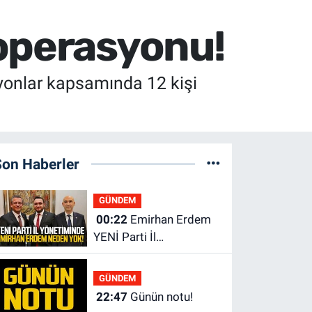
 operasyonu!
yonlar kapsamında 12 kişi
Son Haberler
GÜNDEM
00:22
Emirhan Erdem
YENİ Parti İl
yönetiminden neden
yok?
GÜNDEM
22:47
Günün notu!