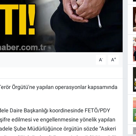
-
+
A
A
 Terör Örgütü'ne yapılan operasyonlar kapsamında
ele Daire Başkanlığı koordinesinde FETÖ/PDY
deşifre edilmesi ve engellenmesine yönelik yapılan
cadele Şube Müdürlüğünce örgütün sözde “Askeri