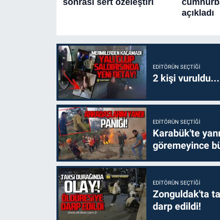
EDITÖRÜN SEÇTIĞI
2 kişi vuruldu..
EDITÖRÜN SEÇTIĞI
Karabük'te yanm
göremeyince bü
EDITÖRÜN SEÇTIĞI
Zonguldak'ta ta
darp edildi!