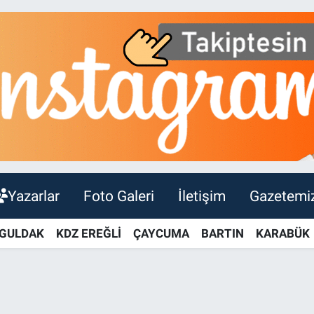
Yazarlar
Foto Galeri
İletişim
Gazetemi
GULDAK
KDZ EREĞLİ
ÇAYCUMA
BARTIN
KARABÜK