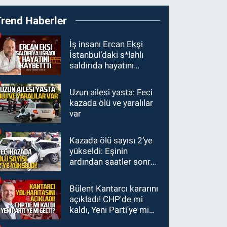
19:27
Çaycuma
Trend Haberler
ırmağında görüldü:
Görenler şaşkınlık
GÜNDEM
İş insanı Ercan Ekşi
yaşadı
İstanbul’daki s*lahlı
19:12
TMO kabuklu
saldırıda hayatını
fındık alım fiyatlarını
kaybetti
açıkladı
Uzun ailesi yasta: Feci
GÜNDEM
kazada ölü ve yaralılar
18:52
Zonguldak'ta
var
pitbul köpek anne ve
çocuğuna saldırdı:
Kazada ölü sayısı 2’ye
GÜNDEM
Tedavi altındalar
yükseldi: Eşinin
18:44
Zonguldak'ta
ardından saatler sonra
araç yayaya çarptı: Ağır
sürücü de hayatını
yaralanan yaya tedavi
kaybetti
Bülent Kantarcı kararını
altına alındı
açıkladı! CHP'de mi
kaldı, Yeni Parti'ye mi
geçti?