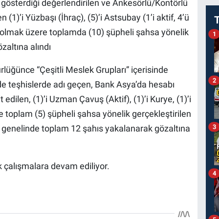
gösterdiği değerlendirilen ve Ankesörlü/Kontörlü
n (1)’i Yüzbaşı (İhraç), (5)’i Astsubay (1’i aktif, 4’ü
si olmak üzere toplamda (10) şüpheli şahsa yönelik
1
zaltına alındı
ğünce “Çeşitli Meslek Grupları” içerisinde
2
ade teşhislerde adı geçen, Bank Asya’da hesabı
edilen, (1)’i Uzman Çavuş (Aktif), (1)’i Kurye, (1)’i
 toplam (5) şüpheli şahsa yönelik gerçekleştirilen
3
 genelinde toplam 12 şahıs yakalanarak gözaltına
k çalışmalara devam ediliyor.
4