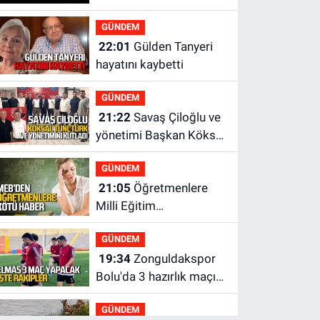
GÜNDEM
22:01
Gülden Tanyeri
hayatını kaybetti
GÜNDEM
21:22
Savaş Çiloğlu ve
yönetimi Başkan Köksal
Tunçtürk’ü kutladı
GÜNDEM
21:05
Öğretmenlere
Milli Eğitim
Bakanlığı'ndan kötü
GÜNDEM
haber
19:34
Zonguldakspor
Bolu'da 3 hazırlık maçı
oynayacak... İşte
GÜNDEM
rakipler...