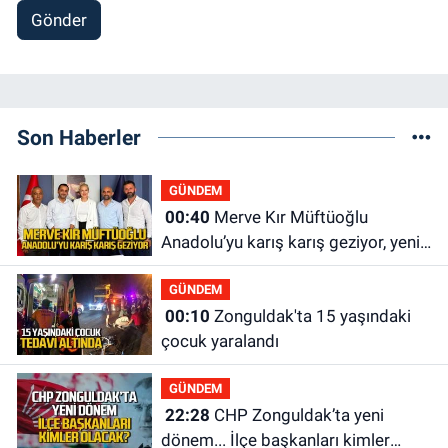
Gönder
Son Haberler
GÜNDEM
00:40
Merve Kır Müftüoğlu
Anadolu’yu karış karış geziyor, yeni
yapılanmaları şekillendiriyor
GÜNDEM
00:10
Zonguldak'ta 15 yaşındaki
çocuk yaralandı
GÜNDEM
22:28
CHP Zonguldak’ta yeni
dönem... İlçe başkanları kimler