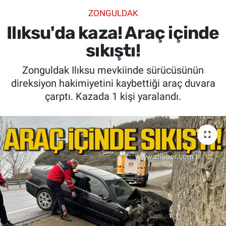
ZONGULDAK
SİYASET
Ilıksu'da kaza! Araç içinde
SPOR
sıkıştı!
Zonguldak Ilıksu mevkiinde sürücüsünün
SAĞLIK
direksiyon hakimiyetini kaybettiği araç duvara
çarptı. Kazada 1 kişi yaralandı.