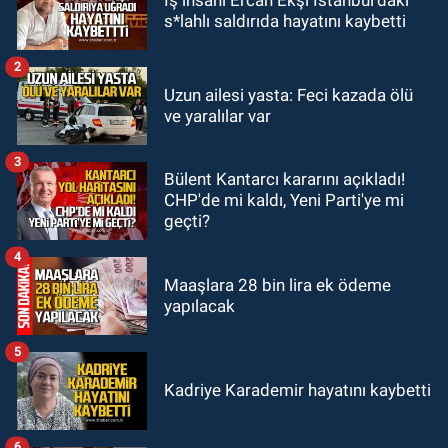
18:48
Yeni başkan belli oldu:
s*lahlı saldırıda hayatını kaybetti
Kongrede dostluk mesajları
2
GÜNDEM
Uzun ailesi yasta: Feci kazada ölü
18:36
AK Parti teşkilatları
ve yaralılar var
toplanarak istişarede bulundu
3
Bülent Kantarcı kararını açıkladı!
GÜNDEM
CHP'de mi kaldı, Yeni Parti'ye mi
18:18
Gurbetçi Elmaslar
geçti?
Zonguldakspor’a destek oldu
4
Maaşlara 28 bin lira ek ödeme
yapılacak
5
Kadriye Karademir hayatını kaybetti
6