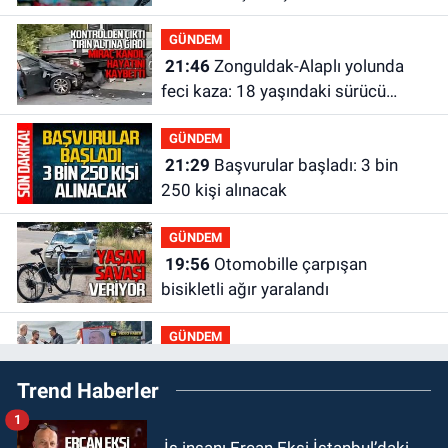
olacak?
GÜNDEM
21:46
Zonguldak-Alaplı yolunda
feci kaza: 18 yaşındaki sürücü
hayatını kaybetti
GÜNDEM
21:29
Başvurular başladı: 3 bin
250 kişi alınacak
GÜNDEM
19:56
Otomobille çarpışan
bisikletli ağır yaralandı
GÜNDEM
19:46
Cumhurbaşkanı Erdoğan’ın
Trend Haberler
fotoğrafını söküp indirdi
1
GÜNDEM
İş insanı Ercan Ekşi İstanbul’daki