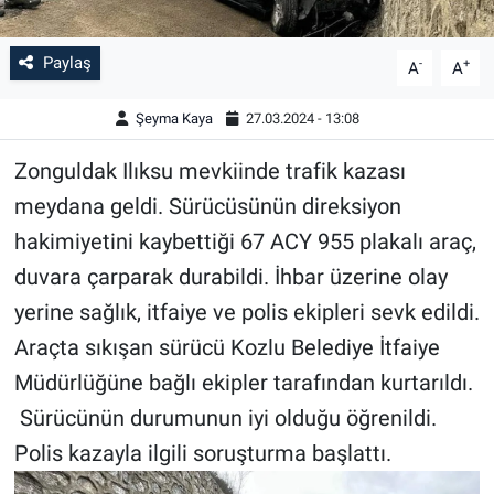
Paylaş
-
+
A
A
Şeyma Kaya
27.03.2024 - 13:08
Zonguldak Ilıksu mevkiinde trafik kazası
meydana geldi. Sürücüsünün direksiyon
hakimiyetini kaybettiği 67 ACY 955 plakalı araç,
duvara çarparak durabildi. İhbar üzerine olay
yerine sağlık, itfaiye ve polis ekipleri sevk edildi.
Araçta sıkışan sürücü Kozlu Belediye İtfaiye
Müdürlüğüne bağlı ekipler tarafından kurtarıldı.
Sürücünün durumunun iyi olduğu öğrenildi.
Polis kazayla ilgili soruşturma başlattı.