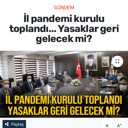
GÜNDEM
SİYASET
İl pandemi kurulu
SPOR
toplandı... Yasaklar geri
gelecek mi?
SAĞLIK
Paylaş
-
+
A
A