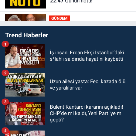
22:47
Günün notu!
GÜNDEM
22:01
Gülden Tanyeri hayatını
Trend Haberler
kaybetti
1
GÜNDEM
İş insanı Ercan Ekşi İstanbul’daki
21:22
Savaş Çiloğlu ve yönetimi
s*lahlı saldırıda hayatını kaybetti
Başkan Köksal Tunçtürk’ü kutladı
2
GÜNDEM
Uzun ailesi yasta: Feci kazada ölü
21:05
Öğretmenlere Milli Eğitim
ve yaralılar var
Bakanlığı'ndan kötü haber
3
Bülent Kantarcı kararını açıkladı!
GÜNDEM
CHP'de mi kaldı, Yeni Parti'ye mi
19:34
Zonguldakspor Bolu'da 3
geçti?
hazırlık maçı oynayacak... İşte
rakipler...
4