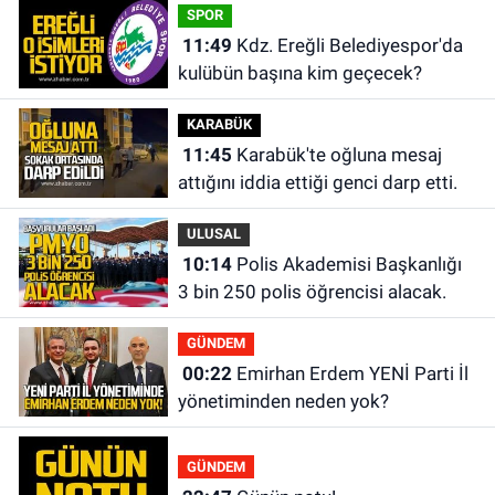
SPOR
11:49
Kdz. Ereğli Belediyespor'da
kulübün başına kim geçecek?
KARABÜK
11:45
Karabük'te oğluna mesaj
attığını iddia ettiği genci darp etti.
ULUSAL
10:14
Polis Akademisi Başkanlığı
3 bin 250 polis öğrencisi alacak.
GÜNDEM
00:22
Emirhan Erdem YENİ Parti İl
yönetiminden neden yok?
GÜNDEM