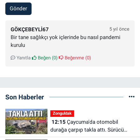
Gönder
GÖKÇEBEYLI67
5 yıl önce
Bir tane sağlıkçı yok içlerinde bu nasıl pandemi
kurulu
Yanıtla
Beğen (
0
)
Beğenme (
0
)
Son Haberler
Zonguldak
12:15
Çaycuma'da otomobil
durağa çarpıp takla attı. Sürücü
alevlerin arasından kurtarıldı.