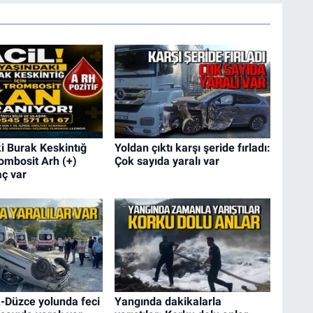
i Burak Keskintığ
Yoldan çıktı karşı şeride fırladı:
rombosit Arh (+)
Çok sayıda yaralı var
aç var
-Düzce yolunda feci
Yangında dakikalarla