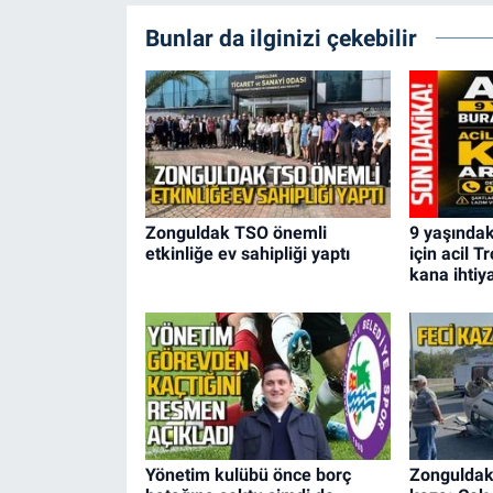
Bunlar da ilginizi çekebilir
Zonguldak TSO önemli
9 yaşındak
etkinliğe ev sahipliği yaptı
için acil T
kana ihtiy
Yönetim kulübü önce borç
Zonguldak