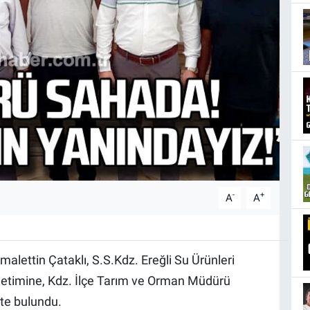
-
+
A
A
lettin Çataklı, S.S.Kdz. Ereğli Su Ürünleri
netimine, Kdz. İlçe Tarım ve Orman Müdürü
tte bulundu.