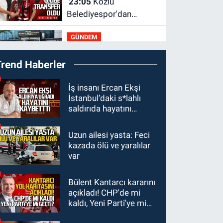
23:05
Kozlu
Belediyespor'dan
3.Lig'e transfer oldu
GÜNDEM
22:33
Zonguldak TSO
Trend Haberler
önemli etkinliğe ev
sahipliği yaptı
GÜNDEM
İş insanı Ercan Ekşi
İstanbul’daki s*lahlı
22:11
9 yaşındaki
saldırıda hayatını
Burak Keskintığ için acil
kaybetti
Trombosit Arh (+) kana
Uzun ailesi yasta: Feci
GÜNDEM
ihtiyaç var
kazada ölü ve yaralılar
21:50
Yoldan çıktı karşı
var
şeride fırladı: Çok
sayıda yaralı var
Bülent Kantarcı kararını
GÜNDEM
açıkladı! CHP'de mi
21:38
Ercüment
kaldı, Yeni Parti'ye mi
Ünal'dan acık haber
geçti?
geldi: Ameliyata