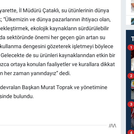
arette, İl Müdürü Çataklı, su ütünlerinin dünya
 “Ülkemizin ve dünya pazarlarının ihtiyacı olan,
rçekleştirmek, ekolojik kaynakların sürdürülebilir
ıda sektöründe önemi her geçen gün artan su
 kullanma dengesini gözeterek işletmeyi böylece
1
. Gelecekte de su ürünleri kaynaklarından etkin bir
zca ortaya konulan faaliyetler ve kurallara dikkat
ın her zaman yanındayız” dedi.
2
i devralan Başkan Murat Toprak ve yönetimine
isinde bulundu.
3
4