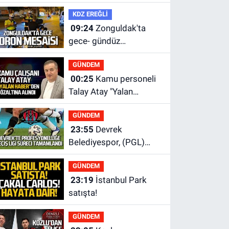
buluştu.
KDZ EREĞLİ
09:24
Zonguldak'ta
gece- gündüz
ekiplerden dron destekli
GÜNDEM
denetim.
00:25
Kamu personeli
Talay Atay "Yalan
Haber"den gözaltına
GÜNDEM
alındı
23:55
Devrek
Belediyespor, (PGL)
sürecini resmi olarak
GÜNDEM
tamamladı
23:19
İstanbul Park
satışta!
GÜNDEM