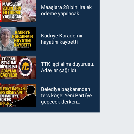
dayanamadı
Maaşlara 28 bin lira ek
ödeme yapılacak
Kadriye Karademir
hayatını kaybetti
TTK işçi alımı duyurusu.
Adaylar çağrıldı
Belediye başkanından
ters köşe: Yeni Parti’ye
geçecek derken…