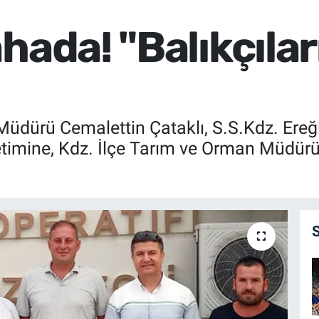
hada! "Balıkçılar
üdürü Cemalettin Çataklı, S.S.Kdz. Ereğli
imine, Kdz. İlçe Tarım ve Orman Müdürü 