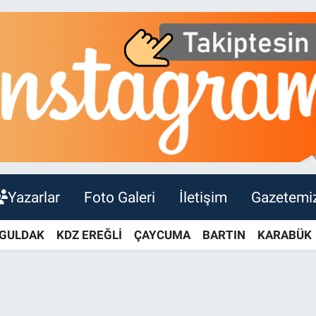
Yazarlar
Foto Galeri
İletişim
Gazetemi
GULDAK
KDZ EREĞLİ
ÇAYCUMA
BARTIN
KARABÜK