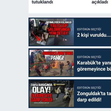
EDITÖRÜN SEÇTIĞI
2 kişi vuruldu..
EDITÖRÜN SEÇTIĞI
Karabük'te yanm
göremeyince bü
EDITÖRÜN SEÇTIĞI
Zonguldak'ta ta
darp edildi!