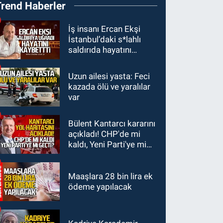
Trend Haberler
şeride fırladı: Çok
sayıda yaralı var
GÜNDEM
İş insanı Ercan Ekşi
İstanbul’daki s*lahlı
21:38
Ercüment
saldırıda hayatını
Ünal'dan acık haber
kaybetti
geldi: Ameliyata
Uzun ailesi yasta: Feci
GÜNDEM
dayanamadı
kazada ölü ve yaralılar
21:12
Yönetim kulübü
var
önce borç batağına
soktu şimdi de
Bülent Kantarcı kararını
GÜNDEM
görevden kaçtığını
açıkladı! CHP'de mi
20:56
Otomobilin
resmen açıkladı
kaldı, Yeni Parti'ye mi
çarptığı yaşlı adam
geçti?
hayatını kaybetti
Maaşlara 28 bin lira ek
ödeme yapılacak