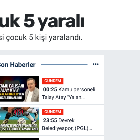
uk 5 yaralı
 çocuk 5 kişi yaralandı.
Son Haberler
GÜNDEM
00:25
Kamu personeli
Talay Atay "Yalan
Haber"den gözaltına
GÜNDEM
alındı
23:55
Devrek
Belediyespor, (PGL)
sürecini resmi olarak