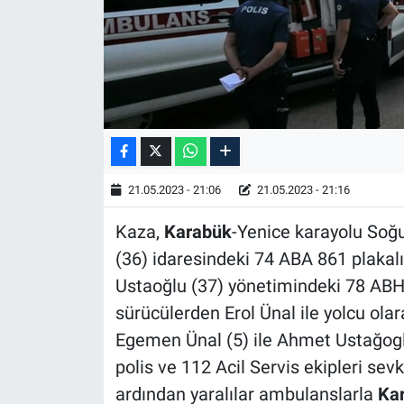
21.05.2023 - 21:06
21.05.2023 - 21:16
Kaza,
Karabük
-Yenice karayolu Soğ
(36) idaresindeki 74 ABA 861 plakal
Ustaoğlu (37) yönetimindeki 78 ABH 
sürücülerden Erol Ünal ile yolcu ol
Egemen Ünal (5) ile Ahmet Ustağoglu
polis ve 112 Acil Servis ekipleri sevk
ardından yaralılar ambulanslarla
Ka