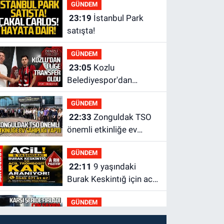
GÜNDEM
tamamladı
23:19
İstanbul Park
satışta!
GÜNDEM
23:05
Kozlu
Belediyespor'dan
3.Lig'e transfer oldu
GÜNDEM
22:33
Zonguldak TSO
önemli etkinliğe ev
sahipliği yaptı
GÜNDEM
22:11
9 yaşındaki
Burak Keskintığ için acil
Trombosit Arh (+) kana
GÜNDEM
ihtiyaç var
21:50
Yoldan çıktı karşı