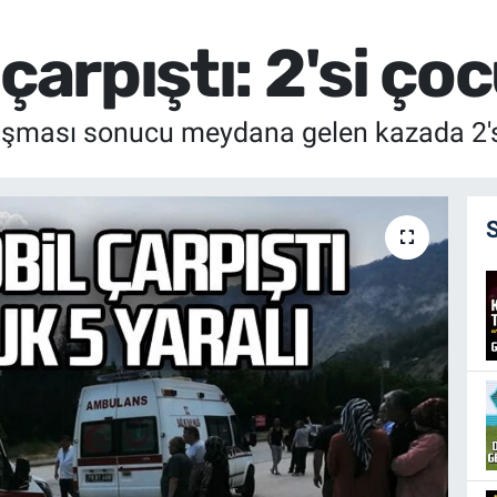
çarpıştı: 2'si çoc
pışması sonucu meydana gelen kazada 2'si