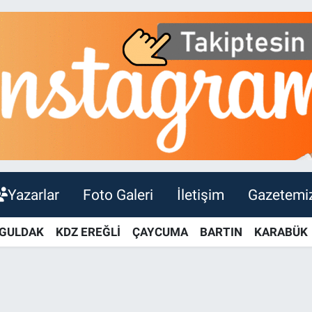
Yazarlar
Foto Galeri
İletişim
Gazetemi
GULDAK
KDZ EREĞLİ
ÇAYCUMA
BARTIN
KARABÜK