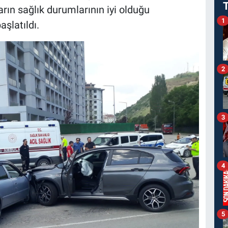
ların sağlık durumlarının iyi olduğu
1
aşlatıldı.
2
3
4
5