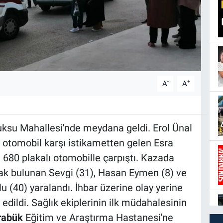
-
+
A
A
uksu Mahallesi'nde meydana geldi. Erol Ünal
ı otomobil karşı istikametten gelen Esra
680 plakalı otomobille çarpıştı. Kazada
arak bulunan Sevgi (31), Hasan Eymen (8) ve
 (40) yaralandı. İhbar üzerine olay yerine
 edildi. Sağlık ekiplerinin ilk müdahalesinin
rabük
Eğitim ve Araştırma Hastanesi'ne