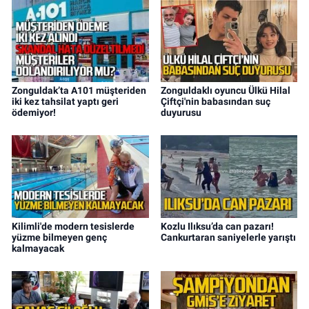
Zonguldak’ta A101 müşteriden
Zonguldaklı oyuncu Ülkü Hilal
iki kez tahsilat yaptı geri
Çiftçi'nin babasından suç
ödemiyor!
duyurusu
Kilimli'de modern tesislerde
Kozlu Ilıksu’da can pazarı!
yüzme bilmeyen genç
Cankurtaran saniyelerle yarıştı
kalmayacak