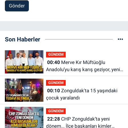
Gönder
Son Haberler
GÜNDEM
00:40
Merve Kır Müftüoğlu
Anadolu’yu karış karış geziyor, yeni
yapılanmaları şekillendiriyor
GÜNDEM
00:10
Zonguldak'ta 15 yaşındaki
çocuk yaralandı
GÜNDEM
22:28
CHP Zonguldak’ta yeni
dönem... İlçe başkanları kimler