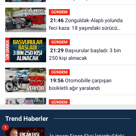
olacak?
GÜNDEM
21:46
Zonguldak-Alaplı yolunda
feci kaza: 18 yaşındaki sürücü
hayatını kaybetti
GÜNDEM
21:29
Başvurular başladı: 3 bin
250 kişi alınacak
GÜNDEM
19:56
Otomobille çarpışan
bisikletli ağır yaralandı
GÜNDEM
19:46
Cumhurbaşkanı Erdoğan’ın
Trend Haberler
fotoğrafını söküp indirdi
1
GÜNDEM