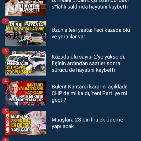
İş insanı Ercan Ekşi İstanbul’daki
18:48
Yeni başkan belli oldu:
s*lahlı saldırıda hayatını kaybetti
Kongrede dostluk mesajları
2
GÜNDEM
Uzun ailesi yasta: Feci kazada ölü
18:36
AK Parti teşkilatları
ve yaralılar var
toplanarak istişarede bulundu
3
Kazada ölü sayısı 2’ye yükseldi:
GÜNDEM
Eşinin ardından saatler sonra
18:18
Gurbetçi Elmaslar
sürücü de hayatını kaybetti
Zonguldakspor’a destek oldu
4
Bülent Kantarcı kararını açıkladı!
CHP'de mi kaldı, Yeni Parti'ye mi
geçti?
5
Maaşlara 28 bin lira ek ödeme
yapılacak
6