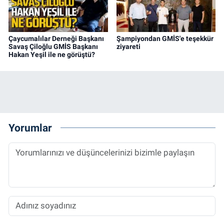
Çaycumalılar Derneği Başkanı
Şampiyondan GMİS'e teşekkür
Savaş Çiloğlu GMİS Başkanı
ziyareti
Hakan Yeşil ile ne görüştü?
Yorumlar