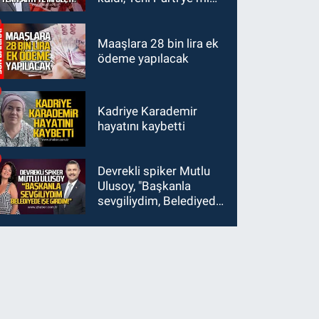
geçti?
Maaşlara 28 bin lira ek
ödeme yapılacak
Kadriye Karademir
hayatını kaybetti
Devrekli spiker Mutlu
Ulusoy, "Başkanla
sevgiliydim, Belediyede
işe girdim"