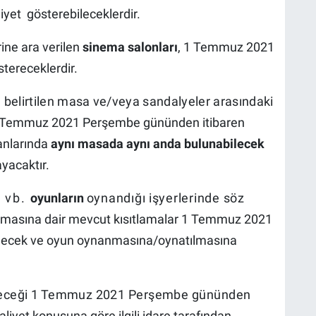
iyet gösterebileceklerdir.
ine ara verilen
sinema salonları
, 1 Temmuz 2021
tereceklerdir.
belirtilen
masa
ve/veya sandalyeler arasındaki
1 Temmuz 2021 Perşembe gününden itibaren
lanlarında
aynı masada aynı anda bulunabilecek
yacaktır.
ş
vb.
oyunların
oynandığı işyerlerinde
söz
masına dair mevcut kısıtlamalar 1 Temmuz 2021
ilecek ve oyun oynanmasına/oynatılmasına
eceği
1
Temmuz 2021
Perşembe gününden
aliyet konusuna göre ilgili idare tarafından