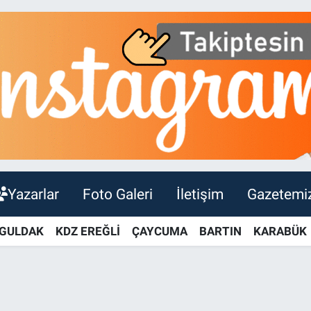
Yazarlar
Foto Galeri
İletişim
Gazetemi
GULDAK
KDZ EREĞLİ
ÇAYCUMA
BARTIN
KARABÜK