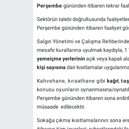
Perşembe
gününden itibaren tekrar faal
Sektörün talebi doğrultusunda faaliyetler
Perşembe gününden itibaren faaliyet gös
Salgın Yönetimi
ve
Çalışma Rehberinde 
mesafe
kurallarına
uyulmak kaydıyla, 
yeme­içme yerlerinin
açık veya kapalı a
kişi sayısına
dair kısıtlamalar uygulanma
Kahvehane, kıraathane
gibi
kağıt
,
ta
konusu
oyunların
oynanmasına/oynatıl
Perşembe gününden itibaren sona erdir
müsaade edilecektir.
Sokağa çıkma
kısıtlamalarının
sona er
itibaren
tüm
işyerleri;
ruhsatlarındaki fa