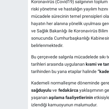
Koronavirüs (Covid­19) salgınının toplum
riski yönetme ve hastalığın yayılım hızını
mücadele sürecinin temel prensipleri ol
hayatın her alanına yönelik uyulması ge
ve Sağlık
Bakanlığı
ile
Koronavirüs Bilim
sonucunda Cumhurbaşkanlığı
Kabines
belirlenmektedir.
Bu çerçevede salgınla mücadelede sıkı te
tarihleri arasında uygulanan
kısmi ve t
tarihinden bu yana etaplar halinde
“kade
Kademeli normalleşme döneminde ger
sağduyulu
ve
fedakârca
yaklaşımının g
yaşanan
aşılama faaliyetlerinin
etkisiyl
izlendiği kamuoyunun malumudur.