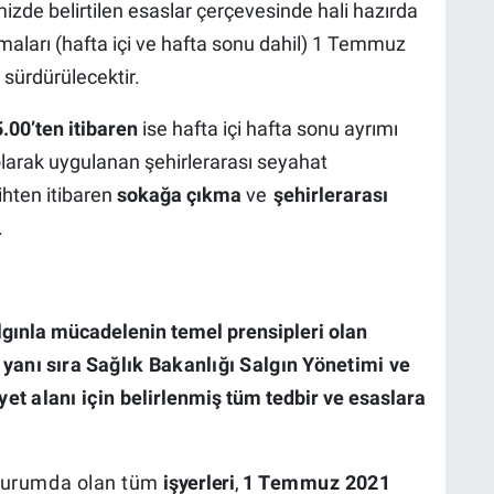
izde belirtilen esaslar çerçevesinde hali hazırda
aları (hafta içi ve hafta sonu dahil) 1 Temmuz
sürdürülecektir.
00’ten itibaren
ise hafta içi hafta sonu ayrımı
olarak uygulanan şehirlerarası seyahat
rihten itibaren
sokağa çıkma
ve
şehirlerarası
.
algınla mücadelenin temel prensipleri olan
n
yanı sıra
Sağlık Bakanlığı Salgın Yönetimi
ve
yet alanı
için
belirlenmiş tüm tedbir ve esaslara
durumda
olan
tüm
işyerleri
,
1
Temmuz
2021