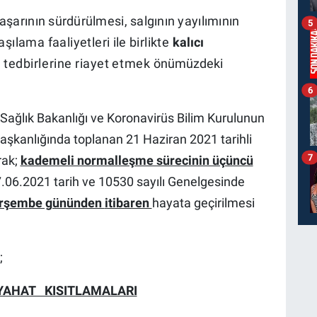
aşarının sürdürülmesi, salgının yayılımının
5
şılama faaliyetleri
ile
birlikte
kalıcı
n
tedbirlerine
riayet
etmek
önümüzdeki
6
 Sağlık Bakanlığı ve Koronavirüs Bilim Kurulunun
aşkanlığında toplanan 21 Haziran 2021 tarihli
7
rak;
kademeli normalleşme sürecinin üçüncü
27.06.2021 tarih ve 10530 sayılı Genelgesinde
erşembe gününden
itibaren
hayata geçirilmesi
;
EYAHAT KISITLAMALARI