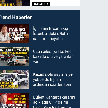
KARABÜK
geçecek?
11:45
Karabük'te
Trend Haberler
oğluna mesaj attığını
iddia ettiği genci darp
ULUSAL
İş insanı Ercan Ekşi
etti.
İstanbul’daki s*lahlı
10:14
Polis Akademisi
saldırıda hayatını
Başkanlığı 3 bin 250
kaybetti
polis öğrencisi alacak.
Uzun ailesi yasta: Feci
GÜNDEM
kazada ölü ve yaralılar
00:22
Emirhan Erdem
var
YENİ Parti İl
yönetiminden neden
Kazada ölü sayısı 2’ye
yok?
GÜNDEM
yükseldi: Eşinin
22:47
Günün notu!
ardından saatler sonra
sürücü de hayatını
kaybetti
Bülent Kantarcı kararını
açıkladı! CHP'de mi
kaldı, Yeni Parti'ye mi