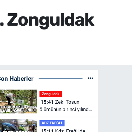
.. Zonguldak
Son Haberler
Zonguldak
15:41
Zeki Tosun
ölümünün birinci yılında
mezarı başında anıldı.
KDZ EREĞLİ
15:11
Kdz. Ereğli'de