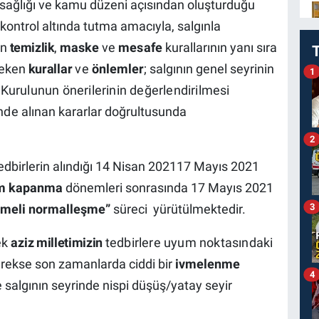
 sağlığı ve kamu düzeni açısından oluşturduğu
 kontrol altında tutma amacıyla, salgınla
an
temizlik
,
maske
ve
mesafe
kurallarının yanı sıra
reken
kurallar
ve
önlemler
; salgının genel seyrinin
1
 Kurulunun önerilerinin değerlendirilmesi
inde
alınan kararlar doğrultusunda
2
dbirlerin alındığı 14 Nisan 2021­17 Mayıs 2021
am kapanma
dönemleri sonrasında 17 Mayıs 2021
3
meli normalleşme”
süreci yürütülmektedir.
ek
aziz
milletimizin
tedbirlere uyum noktasındaki
erekse son zamanlarda ciddi bir
ivmelenme
4
e salgının seyrinde nispi düşüş/yatay seyir