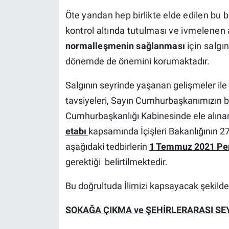
Öte
yandan
hep
birlikte
elde
edilen
bu
b
kontrol altında tutulması
ve
ivmelenen a
normalleşmenin sağlanması
için
salgı
dönemde de önemini korumaktadır.
Salgının seyrinde yaşanan gelişmeler ile
tavsiyeleri, Sayın Cumhurbaşkanımızın b
Cumhurbaşkanlığı Kabinesinde ele alına
etabı
kapsamında
İçişleri Bakanlığının 
aşağıdaki tedbirlerin
1 Temmuz 2021 P
gerektiği belirtilmektedir.
Bu doğrultuda İlimizi kapsayacak şekilde
SOKAĞA ÇIKMA ve ŞEHİRLERARASI S