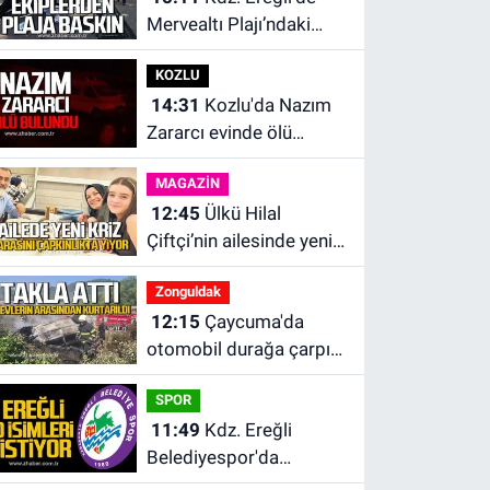
Mervealtı Plajı’ndaki
çadır ve baraka işgalleri
KOZLU
kaldırıldı.
14:31
Kozlu'da Nazım
Zararcı evinde ölü
bulundu.
MAGAZİN
12:45
Ülkü Hilal
Çiftçi’nin ailesinde yeni
kriz. “Kızımın parasını
Zonguldak
çapkınlıkta yiyor”
12:15
Çaycuma'da
otomobil durağa çarpıp
takla attı. Sürücü
SPOR
alevlerin arasından
11:49
Kdz. Ereğli
kurtarıldı.
Belediyespor'da
kulübün başına kim