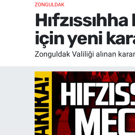
ZONGULDAK
Hıfzıssıhha 
için yeni kar
Zonguldak Valiliği alınan kararl