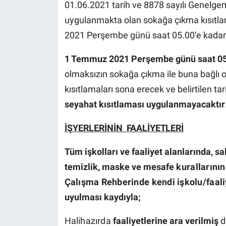
01.06.2021 tarih ve 8878 sayılı Genelgem
uygulanmakta olan sokağa çıkma kısıtlam
2021 Perşembe günü saat 05.00’e kadar 
1 Temmuz 2021 Perşembe günü saat 05.
olmaksızın sokağa çıkma ile buna bağlı 
kısıtlamaları sona erecek ve belirtilen ta
seyahat kısıtlaması uygulanmayacaktır
İŞYERLERİNİN
FAALİYETLERİ
Tüm işkolları ve faaliyet alanlarında, s
temizlik, maske ve
mesafe
kurallarını
Çalışma Rehberinde kendi işkolu/faali
uyulması kaydıyla;
Halihazırda
faaliyetlerine ara verilmiş