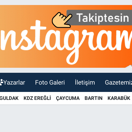
Yazarlar
Foto Galeri
İletişim
Gazetemi
GULDAK
KDZ EREĞLİ
ÇAYCUMA
BARTIN
KARABÜK