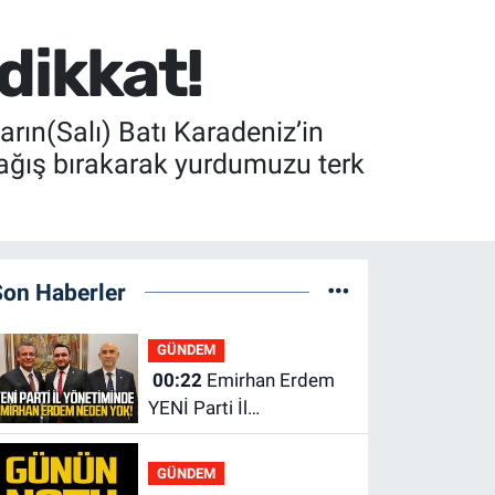
 dikkat!
rın(Salı) Batı Karadeniz’in
ağış bırakarak yurdumuzu terk
Son Haberler
GÜNDEM
00:22
Emirhan Erdem
YENİ Parti İl
yönetiminden neden
yok?
GÜNDEM