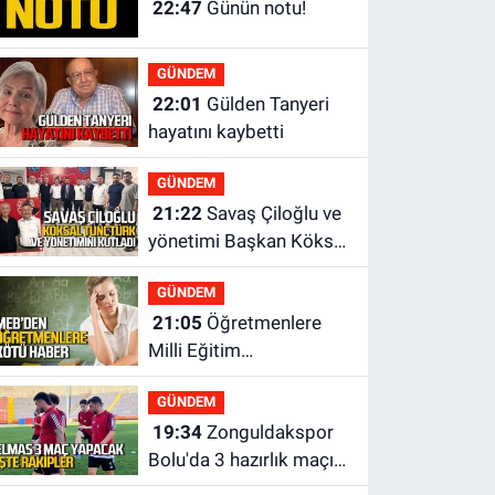
22:47
Günün notu!
GÜNDEM
22:01
Gülden Tanyeri
hayatını kaybetti
GÜNDEM
21:22
Savaş Çiloğlu ve
yönetimi Başkan Köksal
Tunçtürk’ü kutladı
GÜNDEM
21:05
Öğretmenlere
Milli Eğitim
Bakanlığı'ndan kötü
GÜNDEM
haber
19:34
Zonguldakspor
Bolu'da 3 hazırlık maçı
oynayacak... İşte