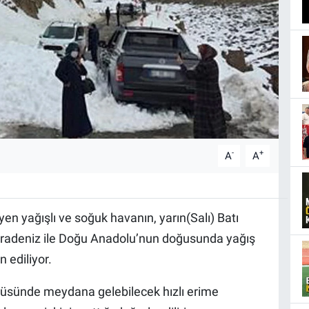
-
+
A
A
en yağışlı ve soğuk havanın, yarın(Salı) Batı
Karadeniz ile Doğu Anadolu’nun doğusunda yağış
 ediliyor.
örtüsünde meydana gelebilecek hızlı erime