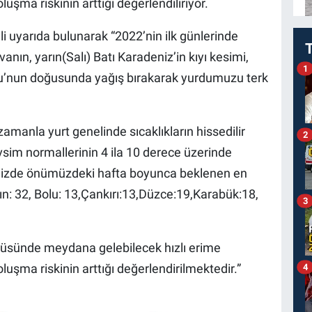
luşma riskinin arttığı değerlendiliriyor.
li uyarıda bulunarak “2022’nin ilk günlerinde
nın, yarın(Salı) Batı Karadeniz’in kıyı kesimi,
1
u’nun doğusunda yağış bırakarak yurdumuzu terk
zamanla yurt genelinde sıcaklıkların hissedilir
2
im normallerinin 4 ila 10 derece üzerinde
imizde önümüzdeki hafta boyunca beklenen en
tın: 32, Bolu: 13,Çankırı:13,Düzce:19,Karabük:18,
3
örtüsünde meydana gelebilecek hızlı erime
oluşma riskinin arttığı değerlendirilmektedir.”
4