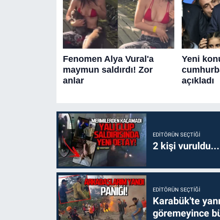
EDITÖRÜN SEÇTIĞI
2 kişi vuruldu..
EDITÖRÜN SEÇTIĞI
Karabük'te yanm
göremeyince bü