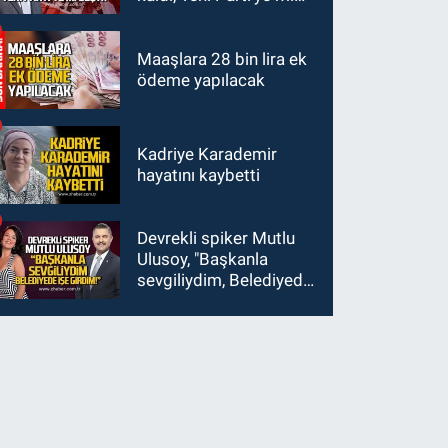
geçti?
Maaşlara 28 bin lira ek
ödeme yapılacak
Kadriye Karademir
hayatını kaybetti
Devrekli spiker Mutlu
Ulusoy, "Başkanla
sevgiliydim, Belediyede
işe girdim"