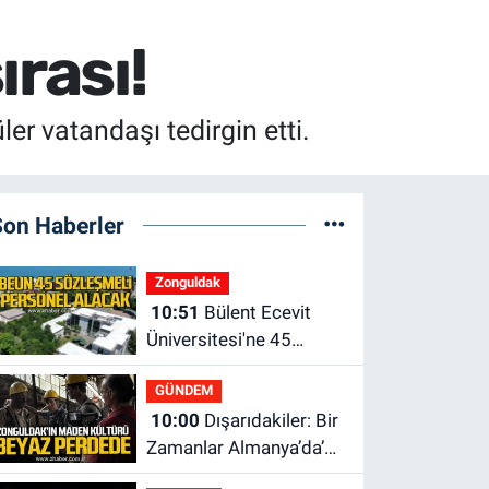
rası!
er vatandaşı tedirgin etti.
Son Haberler
Zonguldak
10:51
Bülent Ecevit
Üniversitesi'ne 45
sözleşmeli personel
GÜNDEM
alınacak.
10:00
Dışarıdakiler: Bir
Zamanlar Almanya’da’
21 Ağustos’ta vizyonda.