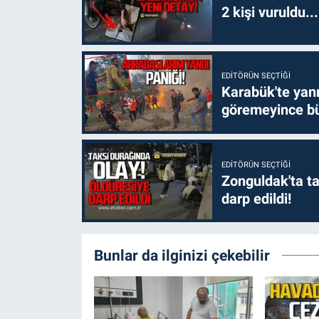
2 kişi vuruldu..
EDITÖRÜN SEÇTIĞI
Karabük'te yanm
göremeyince bü
EDITÖRÜN SEÇTIĞI
Zonguldak'ta ta
darp edildi!
Bunlar da ilginizi çekebilir