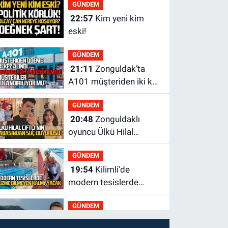
GÜNDEM
22:57
Kim yeni kim
eski!
GÜNDEM
21:11
Zonguldak’ta
A101 müşteriden iki kez
tahsilat yaptı geri
GÜNDEM
ödemiyor!
20:48
Zonguldaklı
oyuncu Ülkü Hilal
Çiftçi'nin babasından
GÜNDEM
suç duyurusu
19:54
Kilimli'de
modern tesislerde
yüzme bilmeyen genç
GÜNDEM
kalmayacak
19:33
Dalgalar Batın’ı