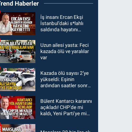
Trend Haberler
bizden kopardı
GÜNDEM
İş insanı Ercan Ekşi
İstanbul’daki s*lahlı
19:16
Kozlu Ilıksu’da
saldırıda hayatını
can pazarı! Cankurtaran
kaybetti
saniyelerle yarıştı
Uzun ailesi yasta: Feci
GÜNDEM
kazada ölü ve yaralılar
19:01
Çaycumalılar
var
Derneği Başkanı Savaş
Çiloğlu GMİS Başkanı
Kazada ölü sayısı 2’ye
SPOR
Hakan Yeşil ile ne
yükseldi: Eşinin
17:45
Kozlu
görüştü?
ardından saatler sonra
Belediyespor, Tezcan
sürücü de hayatını
Gökmen'i kadrosuna
kaybetti
Bülent Kantarcı kararını
kattı
açıkladı! CHP'de mi
kaldı, Yeni Parti'ye mi
geçti?