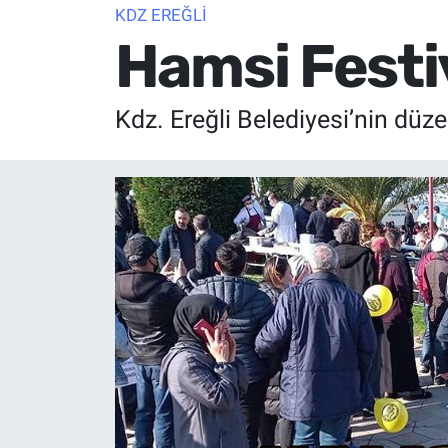
KDZ EREĞLİ
Hamsi Festiv
Kdz. Ereğli Belediyesi’nin düze