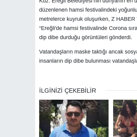
Kdz. Ereğli Belediyesi’nin dünyanın en 
düzenlenen hamsi festivalindeki yoğunluk
metrelerce kuyruk oluşurken, Z HABER 
“Ereğli'de hamsi festivalinde Corona sır
dip dibe durduğu görüntüleri gönderdi.
Vatandaşların maske taktığı ancak sosya
insanların dip dibe bulunması vatandaşlar