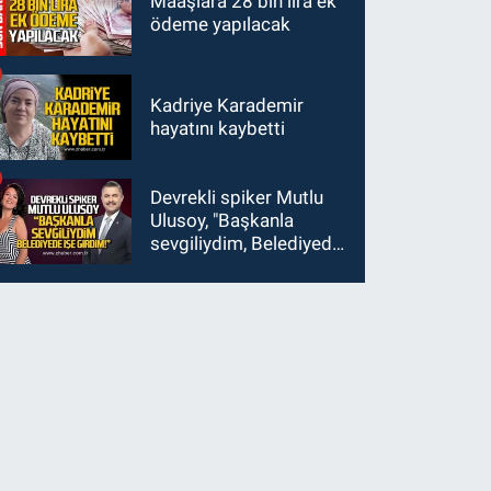
Maaşlara 28 bin lira ek
ödeme yapılacak
Kadriye Karademir
hayatını kaybetti
Devrekli spiker Mutlu
Ulusoy, "Başkanla
sevgiliydim, Belediyede
işe girdim"