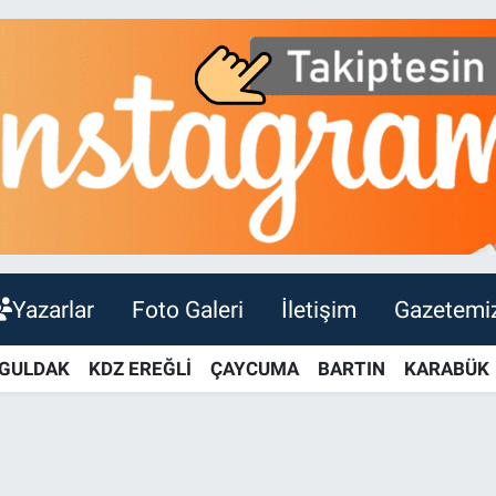
Yazarlar
Foto Galeri
İletişim
Gazetemi
GULDAK
KDZ EREĞLİ
ÇAYCUMA
BARTIN
KARABÜK