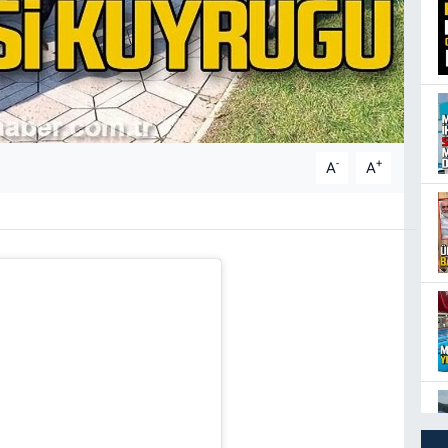
-
+
A
A