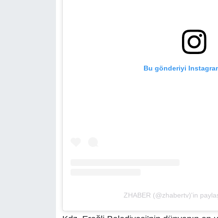
Bu gönderiyi Instagra
ZHABER (@zhabertv)'in paylaşt