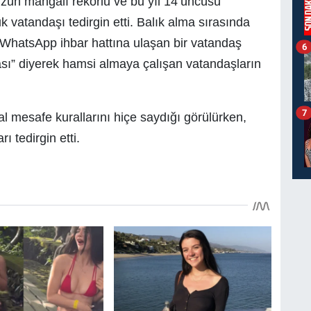
uzun mangalı rekorlu ve bu yıl 14’üncüsü
 vatandaşı tedirgin etti. Balık alma sırasında
WhatsApp ihbar hattına ulaşan bir vatandaş
6
ası” diyerek hamsi almaya çalışan vatandaşların
7
l mesafe kurallarını hiçe saydığı görülürken,
ı tedirgin etti.