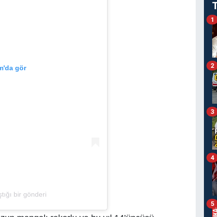
1
2
m'da gör
3
4
ığı bir gönderi
5