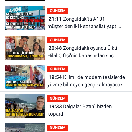
GÜNDEM
21:11
Zonguldak’ta A101
müşteriden iki kez tahsilat yaptı
geri ödemiyor!
GÜNDEM
20:48
Zonguldaklı oyuncu Ülkü
Hilal Çiftçi'nin babasından suç
duyurusu
GÜNDEM
19:54
Kilimli'de modern tesislerde
yüzme bilmeyen genç kalmayacak
GÜNDEM
19:33
Dalgalar Batın’ı bizden
kopardı
GÜNDEM