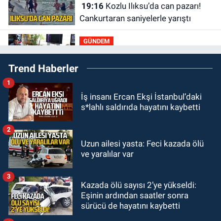
19:16
Kozlu Ilıksu’da can pazarı!
Cankurtaran saniyelerle yarıştı
GÜNDEM
19:01
Çaycumalılar Derneği
Trend Haberler
Başkanı Savaş Çiloğlu GMİS
Başkanı Hakan Yeşil ile ne görüştü?
1
SPOR
İş insanı Ercan Ekşi İstanbul’daki
17:45
Kozlu Belediyespor, Tezcan
s*lahlı saldırıda hayatını kaybetti
Gökmen'i kadrosuna kattı
2
Zonguldak
Uzun ailesi yasta: Feci kazada ölü
17:39
Şampiyondan GMİS'e
ve yaralılar var
teşekkür ziyareti
3
Kazada ölü sayısı 2’ye yükseldi:
Zonguldak
Eşinin ardından saatler sonra
13:39
Abdulkadir Özdemir
sürücü de hayatını kaybetti
görevinden ayrıldı.