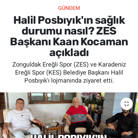
GÜNDEM
SİYASET
Halil Posbıyık'ın sağlık
SPOR
durumu nasıl? ZES
Başkanı Kaan Kocaman
SAĞLIK
açıkladı
Zonguldak Ereğli Spor (ZES) ve Karadeniz
Ereğli Spor (KES) Belediye Başkanı Halil
Posbıyık'ı lojmanında ziyaret etti.