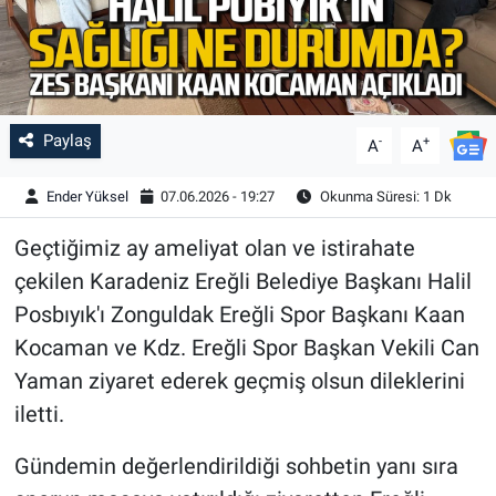
Paylaş
-
+
A
A
Ender Yüksel
07.06.2026 - 19:27
Okunma Süresi: 1 Dk
Geçtiğimiz ay ameliyat olan ve istirahate
çekilen Karadeniz Ereğli Belediye Başkanı Halil
Posbıyık'ı Zonguldak Ereğli Spor Başkanı Kaan
Kocaman ve Kdz. Ereğli Spor Başkan Vekili Can
Yaman ziyaret ederek geçmiş olsun dileklerini
iletti.
Gündemin değerlendirildiği sohbetin yanı sıra