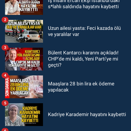
İş insanı Ercan Ekşi İstanbul’daki
21:38
Ercüment Ünal'dan acık
s*lahlı saldırıda hayatını kaybetti
haber geldi: Ameliyata dayanamadı
2
GÜNDEM
Uzun ailesi yasta: Feci kazada ölü
21:12
Yönetim kulübü önce borç
ve yaralılar var
batağına soktu şimdi de görevden
kaçtığını resmen açıkladı
3
Bülent Kantarcı kararını açıkladı!
GÜNDEM
CHP'de mi kaldı, Yeni Parti'ye mi
20:56
Otomobilin çarptığı yaşlı
geçti?
adam hayatını kaybetti
4
Maaşlara 28 bin lira ek ödeme
yapılacak
5
Kadriye Karademir hayatını kaybetti
6