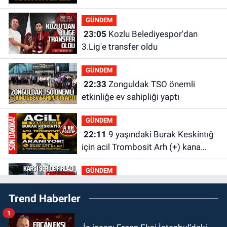
GÜNDEM
23:05
Kozlu Belediyespor'dan
3.Lig'e transfer oldu
GÜNDEM
22:33
Zonguldak TSO önemli
etkinliğe ev sahipliği yaptı
GÜNDEM
22:11
9 yaşındaki Burak Keskintığ
için acil Trombosit Arh (+) kana
ihtiyaç var
GÜNDEM
21:50
Yoldan çıktı karşı şeride
Trend Haberler
fırladı: Çok sayıda yaralı var
1
GÜNDEM