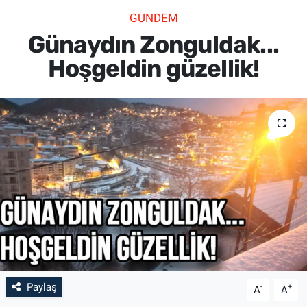
GÜNDEM
SİYASET
Günaydın Zonguldak...
SPOR
Hoşgeldin güzellik!
SAĞLIK
Paylaş
-
+
A
A