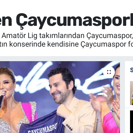
en Çaycumasporl
matör Lig takımlarından Çaycumaspor, ye
tın konserinde kendisine Çaycumaspor fo