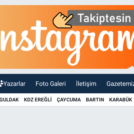
Yazarlar
Foto Galeri
İletişim
Gazetemi
GULDAK
KDZ EREĞLİ
ÇAYCUMA
BARTIN
KARABÜK