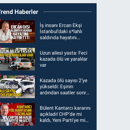
19:27
Çaycuma
Trend Haberler
ırmağında görüldü:
Görenler şaşkınlık
GÜNDEM
İş insanı Ercan Ekşi
yaşadı
İstanbul’daki s*lahlı
19:12
TMO kabuklu
saldırıda hayatını
fındık alım fiyatlarını
kaybetti
açıkladı
Uzun ailesi yasta: Feci
GÜNDEM
kazada ölü ve yaralılar
18:52
Zonguldak'ta
var
pitbul köpek anne ve
çocuğuna saldırdı:
Kazada ölü sayısı 2’ye
GÜNDEM
Tedavi altındalar
yükseldi: Eşinin
18:44
Zonguldak'ta
ardından saatler sonra
araç yayaya çarptı: Ağır
sürücü de hayatını
yaralanan yaya tedavi
kaybetti
Bülent Kantarcı kararını
altına alındı
açıkladı! CHP'de mi
kaldı, Yeni Parti'ye mi
geçti?