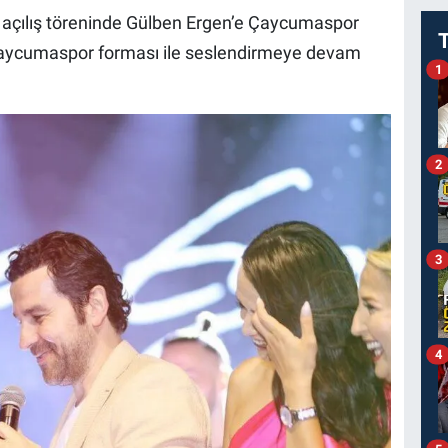
en açılış töreninde Gülben Ergen’e Çaycumaspor
ı Çaycumaspor forması ile seslendirmeye devam
1
2
3
4