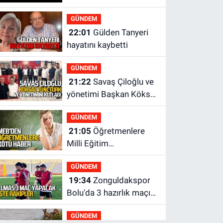
GÜNDEM
22:01
Gülden Tanyeri
hayatını kaybetti
GÜNDEM
21:22
Savaş Çiloğlu ve
yönetimi Başkan Köksal
Tunçtürk’ü kutladı
GÜNDEM
21:05
Öğretmenlere
Milli Eğitim
Bakanlığı'ndan kötü
GÜNDEM
haber
19:34
Zonguldakspor
Bolu'da 3 hazırlık maçı
oynayacak... İşte
GÜNDEM
rakipler...