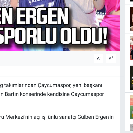
-
+
A
A
g takımlarından Çaycumaspor, yeni başkanı
n’in Bartın konserinde kendisine Çaycumaspor
 Merkezi'nin açılışı ünlü sanatçı Gülben Ergen'in