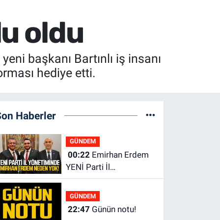
u oldu
ni başkanı Bartınlı iş insanı
rması hediye etti.
Son Haberler
GÜNDEM
00:22
Emirhan Erdem
YENİ Parti İl
yönetiminden neden
yok?
GÜNDEM
22:47
Günün notu!