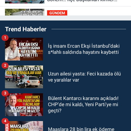
olacak?
GÜNDEM
21:46
Zonguldak-Alaplı yolunda
Trend Haberler
feci kaza: 18 yaşındaki sürücü
hayatını kaybetti
1
GÜNDEM
İş insanı Ercan Ekşi İstanbul’daki
21:29
Başvurular başladı: 3 bin
s*lahlı saldırıda hayatını kaybetti
250 kişi alınacak
2
GÜNDEM
Uzun ailesi yasta: Feci kazada ölü
19:56
Otomobille çarpışan
ve yaralılar var
bisikletli ağır yaralandı
3
Bülent Kantarcı kararını açıkladı!
GÜNDEM
CHP'de mi kaldı, Yeni Parti'ye mi
19:46
Cumhurbaşkanı Erdoğan’ın
geçti?
fotoğrafını söküp indirdi
4
Maaşlara 28 bin lira ek ödeme