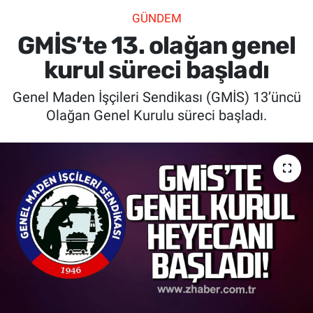
GÜNDEM
SİYASET
GMİS’te 13. olağan genel
SPOR
kurul süreci başladı
Genel Maden İşçileri Sendikası (GMİS) 13’üncü
SAĞLIK
Olağan Genel Kurulu süreci başladı.