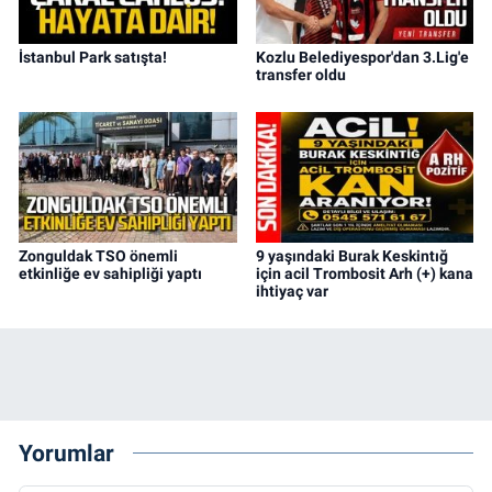
İstanbul Park satışta!
Kozlu Belediyespor'dan 3.Lig'e
transfer oldu
Zonguldak TSO önemli
9 yaşındaki Burak Keskintığ
etkinliğe ev sahipliği yaptı
için acil Trombosit Arh (+) kana
ihtiyaç var
Yorumlar