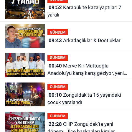
09:52
Karabük'te kaza yaptılar: 7
yaralı
GÜNDEM
09:43
Arkadaşlıklar & Dostluklar
GÜNDEM
00:40
Merve Kır Müftüoğlu
Anadolu’yu karış karış geziyor, yeni
yapılanmaları şekillendiriyor
GÜNDEM
00:10
Zonguldak'ta 15 yaşındaki
çocuk yaralandı
GÜNDEM
22:28
CHP Zonguldak’ta yeni
dönem... İlçe başkanları kimler