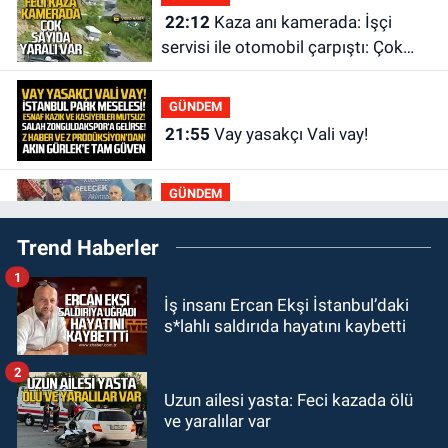
22:12
Kaza anı kamerada: İşçi
servisi ile otomobil çarpıştı: Çok
sayıda yaralı var
GÜNDEM
21:55
Vay yasakçı Vali vay!
GÜNDEM
20:30
MHP’de sandıklar açıldı yeni
Trend Haberler
başkan belli oldu
1
GÜNDEM
İş insanı Ercan Ekşi İstanbul’daki
20:11
İlçeyi sel aldı: Başkan
s*lahlı saldırıda hayatını kaybetti
çizmeleri giydi çalışmalara katıldı
2
GÜNDEM
Uzun ailesi yasta: Feci kazada ölü
19:58
Yangın korkuttu: 3 katlı evin
ve yaralılar var
çatısında çıkan yangın söndürüldü