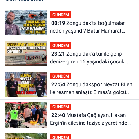
GÜNDEM
00:19
Zonguldak'ta boğulmalar
neden yaşandı? Batur Hamarat
böyle uyardı!
GÜNDEM
23:21
Zonguldak'a tur ile gelip
denize giren 16 yaşındaki çocuk
kayboldu: Son anları kamerada
GÜNDEM
22:54
Zonguldakspor Nevzat Bilen
ile resmen anlaştı: Elmas'a golcü
kanat
GÜNDEM
22:40
Mustafa Çağlayan, Hakan
Ergin’in ailesine taziye ziyaretinde
bulundu
GÜNDEM