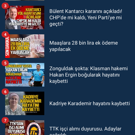
3
Bülent Kantarcı kararını açıkladı!
GÜNDEM
CHP'de mi kaldı, Yeni Parti'ye mi
18:35
Filyos’ta 2 kişiyi dalgalar
geçti?
yuttu: 1 kişi hayatını kaybetti 1 kişi
aranıyor
4
Maaşlara 28 bin lira ek ödeme
yapılacak
5
Zonguldak şokta: Klasman hakemi
Hakan Ergin boğularak hayatını
kaybetti
6
Kadriye Karademir hayatını kaybetti
7
TTK işçi alımı duyurusu. Adaylar