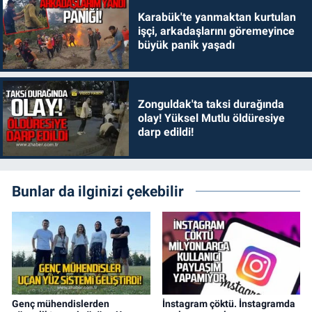
Karabük'te yanmaktan kurtulan
işçi, arkadaşlarını göremeyince
büyük panik yaşadı
Zonguldak'ta taksi durağında
olay! Yüksel Mutlu öldüresiye
darp edildi!
Bunlar da ilginizi çekebilir
Genç mühendislerden
İnstagram çöktü. İnstagramda