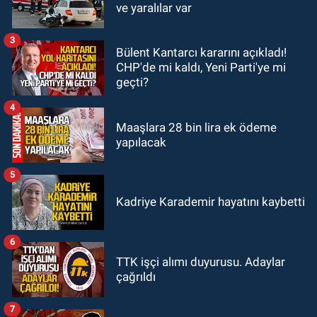
21:12
Yönetim kulübü önce borç
ve yaralılar var
batağına soktu şimdi de görevden
kaçtığını resmen açıkladı
3
Bülent Kantarcı kararını açıkladı!
GÜNDEM
CHP'de mi kaldı, Yeni Parti'ye mi
20:56
Otomobilin çarptığı yaşlı
geçti?
adam hayatını kaybetti
4
Maaşlara 28 bin lira ek ödeme
yapılacak
5
Kadriye Karademir hayatını kaybetti
6
TTK işçi alımı duyurusu. Adaylar
çağrıldı
7