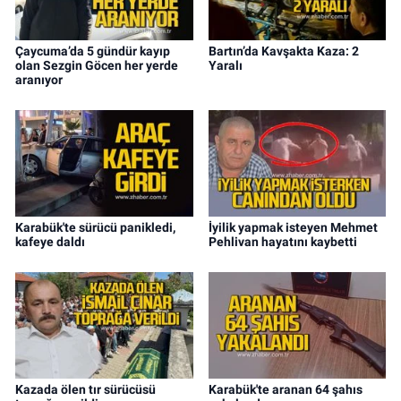
Çaycuma’da 5 gündür kayıp
Bartın’da Kavşakta Kaza: 2
olan Sezgin Göcen her yerde
Yaralı
aranıyor
Karabük'te sürücü panikledi,
İyilik yapmak isteyen Mehmet
kafeye daldı
Pehlivan hayatını kaybetti
Kazada ölen tır sürücüsü
Karabük'te aranan 64 şahıs