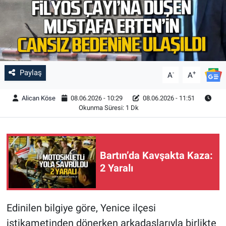
Paylaş
-
+
A
A
Alican Köse
08.06.2026 - 10:29
08.06.2026 - 11:51
Okunma Süresi: 1 Dk
Bartın’da Kavşakta Kaza:
2 Yaralı
Edinilen bilgiye göre, Yenice ilçesi
istikametinden dönerken arkadaşlarıyla birlikte