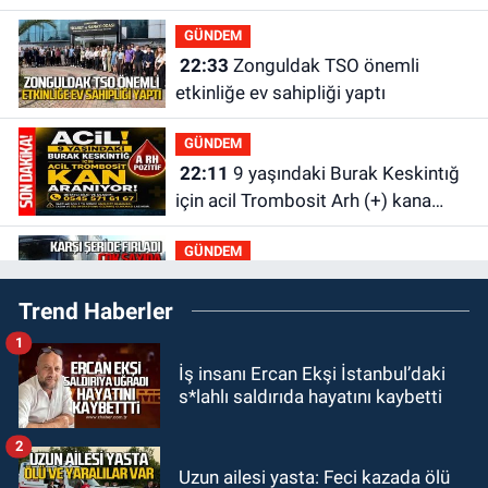
GÜNDEM
22:33
Zonguldak TSO önemli
etkinliğe ev sahipliği yaptı
GÜNDEM
22:11
9 yaşındaki Burak Keskintığ
için acil Trombosit Arh (+) kana
ihtiyaç var
GÜNDEM
21:50
Yoldan çıktı karşı şeride
Trend Haberler
fırladı: Çok sayıda yaralı var
1
GÜNDEM
İş insanı Ercan Ekşi İstanbul’daki
21:38
Ercüment Ünal'dan acık
s*lahlı saldırıda hayatını kaybetti
haber geldi: Ameliyata dayanamadı
2
GÜNDEM
Uzun ailesi yasta: Feci kazada ölü