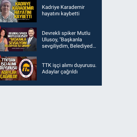
Kadriye Karademir
hayatını kaybetti
Devrekli spiker Mutlu
Ulusoy, "Başkanla
sevgiliydim, Belediyede
işe girdim"
TTK işçi alımı duyurusu.
Adaylar çağrıldı