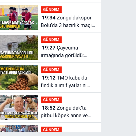
Bakanlığı'ndan kötü
GÜNDEM
haber
19:34
Zonguldakspor
Bolu'da 3 hazırlık maçı
oynayacak... İşte
GÜNDEM
rakipler...
19:27
Çaycuma
ırmağında görüldü:
Görenler şaşkınlık
GÜNDEM
yaşadı
19:12
TMO kabuklu
fındık alım fiyatlarını
açıkladı
GÜNDEM
18:52
Zonguldak'ta
pitbul köpek anne ve
çocuğuna saldırdı:
GÜNDEM
Tedavi altındalar