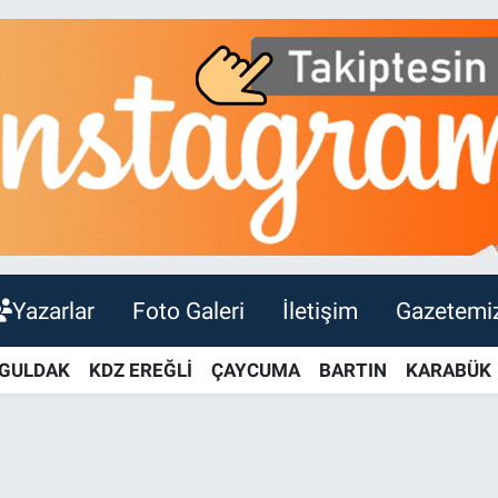
Yazarlar
Foto Galeri
İletişim
Gazetemi
GULDAK
KDZ EREĞLİ
ÇAYCUMA
BARTIN
KARABÜK