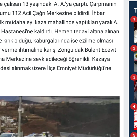
e çalışan 13 yaşındaki A. A.'ya çarptı. Çarpmanın
rumu 112 Acil Çağrı Merkezine bildirdi. İhbar
1
 ilk müdahaleyi kaza mahallinde yaptıkları yaralı A.
 Hastanesi'ne kaldırdı. Hemen tedavi altına alınan
e kırık olduğu, kaburgalarında ise ezilme olması
2
r verme ihtimaline karışı Zonguldak Bülent Ecevit
ma Merkezine sevk edileceği öğrenildi. Kazaya
fadesi alınmak üzere İlçe Emniyet Müdürlüğü'ne
3
4
5