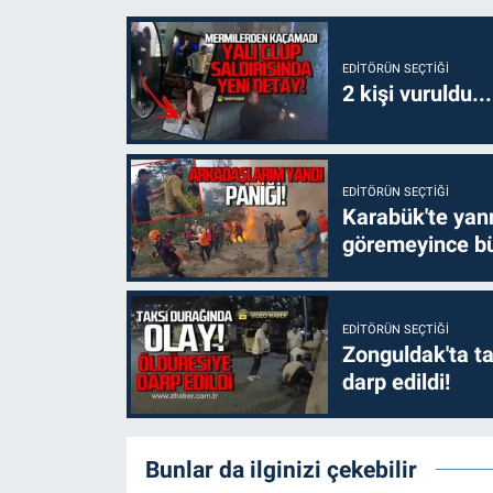
EDITÖRÜN SEÇTIĞI
2 kişi vuruldu..
EDITÖRÜN SEÇTIĞI
Karabük'te yanm
göremeyince bü
EDITÖRÜN SEÇTIĞI
Zonguldak'ta ta
darp edildi!
Bunlar da ilginizi çekebilir