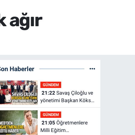
k ağır
Son Haberler
GÜNDEM
21:22
Savaş Çiloğlu ve
yönetimi Başkan Köksal
Tunçtürk’ü kutladı
GÜNDEM
21:05
Öğretmenlere
Milli Eğitim