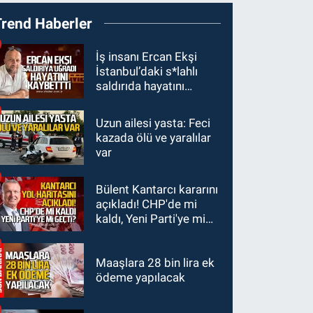
18:44
Zonguldak'ta
Trend Haberler
araç yayaya çarptı: Ağır
yaralanan yaya tedavi
GÜNDEM
İş insanı Ercan Ekşi
altına alındı
İstanbul’daki s*lahlı
18:32
İşçi lideri Şemsi
saldırıda hayatını
Denizer kabri başında
kaybetti
anıldı
Uzun ailesi yasta: Feci
Zonguldak
kazada ölü ve yaralılar
16:39
YENİ Parti
var
Zonguldak'ta Kurucu İl
Yönetim Kurulu belli
Bülent Kantarcı kararını
SPOR
oldu
açıkladı! CHP'de mi
15:10
3. Lig 1. Grup’ta
kaldı, Yeni Parti'ye mi
program açıklandı
geçti?
Maaşlara 28 bin lira ek
ödeme yapılacak