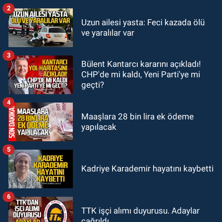
2
GÜNDEM
Uzun ailesi yasta: Feci kazada ölü
18:47
Emekli öğretmenler kahve
ve yaralılar var
köşelerine mahkum edildi
3
Bülent Kantarcı kararını açıkladı!
SPOR
CHP'de mi kaldı, Yeni Parti'ye mi
16:30
Zonguldakspor için
geçti?
muhteşem klip geliyor.
4
Maaşlara 28 bin lira ek ödeme
yapılacak
5
Kadriye Karademir hayatını kaybetti
6
TTK işçi alımı duyurusu. Adaylar
çağrıldı