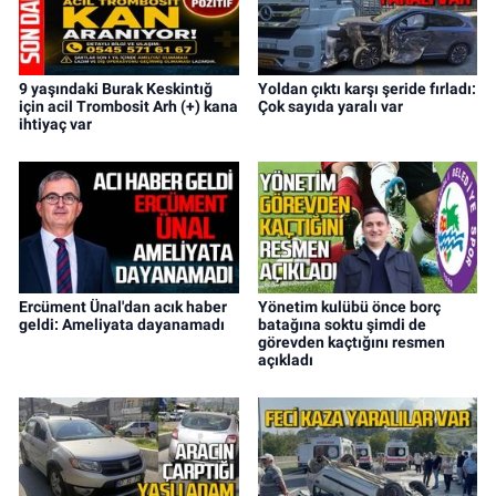
9 yaşındaki Burak Keskintığ
Yoldan çıktı karşı şeride fırladı:
için acil Trombosit Arh (+) kana
Çok sayıda yaralı var
ihtiyaç var
Ercüment Ünal'dan acık haber
Yönetim kulübü önce borç
geldi: Ameliyata dayanamadı
batağına soktu şimdi de
görevden kaçtığını resmen
açıkladı