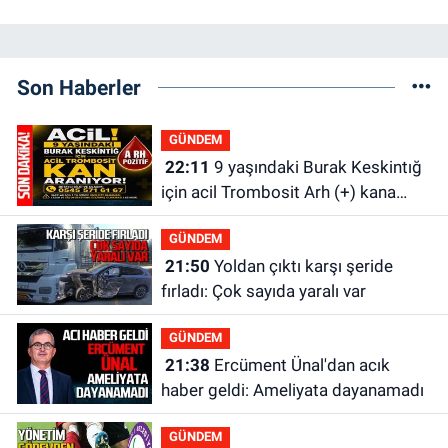
Son Haberler
GÜNDEM
22:11
9 yaşındaki Burak Keskintığ
için acil Trombosit Arh (+) kana
ihtiyaç var
GÜNDEM
21:50
Yoldan çıktı karşı şeride
fırladı: Çok sayıda yaralı var
GÜNDEM
21:38
Ercüment Ünal'dan acık
haber geldi: Ameliyata dayanamadı
GÜNDEM