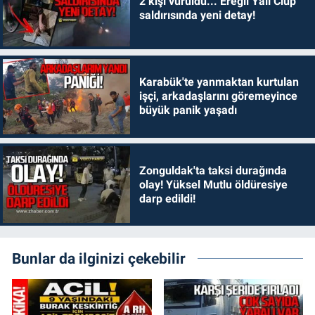
2 kişi vuruldu... Ereğli Yalı Clup
saldırısında yeni detay!
Karabük'te yanmaktan kurtulan
işçi, arkadaşlarını göremeyince
büyük panik yaşadı
Zonguldak'ta taksi durağında
olay! Yüksel Mutlu öldüresiye
darp edildi!
Bunlar da ilginizi çekebilir