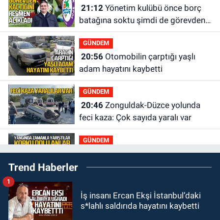
21:12
Yönetim kulübü önce borç
batağına soktu şimdi de görevden
kaçtığını resmen açıkladı
GÜNDEM
20:56
Otomobilin çarptığı yaşlı
adam hayatını kaybetti
GÜNDEM
20:46
Zonguldak-Düzce yolunda
feci kaza: Çok sayıda yaralı var
GÜNDEM
19:21
Yangında dakikalarla
Trend Haberler
yarıştılar: Korku dolu anlar
1
GÜNDEM
İş insanı Ercan Ekşi İstanbul’daki
19:12
Polis 9 kişi yakaladı 2 kişi
s*lahlı saldırıda hayatını kaybetti
tutuklandı