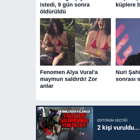
EDITÖRÜN SEÇTIĞI
2 kişi vuruldu..