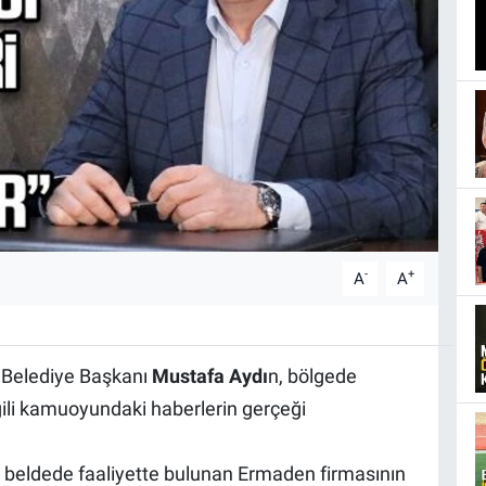
-
+
A
A
li Belediye Başkanı
Mustafa Aydı
n, bölgede
lgili kamuoyundaki haberlerin gerçeği
, beldede faaliyette bulunan Ermaden firmasının