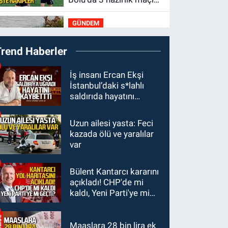
oynayacak... İşte
GÜNDEM
rakipler...
19:27
Çaycuma
Trend Haberler
ırmağında görüldü:
Görenler şaşkınlık
GÜNDEM
İş insanı Ercan Ekşi
yaşadı
İstanbul’daki s*lahlı
19:12
TMO kabuklu
saldırıda hayatını
fındık alım fiyatlarını
kaybetti
açıkladı
Uzun ailesi yasta: Feci
GÜNDEM
kazada ölü ve yaralılar
18:52
Zonguldak'ta
var
pitbul köpek anne ve
çocuğuna saldırdı:
Bülent Kantarcı kararını
GÜNDEM
Tedavi altındalar
açıkladı! CHP'de mi
18:44
Zonguldak'ta
kaldı, Yeni Parti'ye mi
araç yayaya çarptı: Ağır
geçti?
yaralanan yaya tedavi
altına alındı
Maaşlara 28 bin lira ek