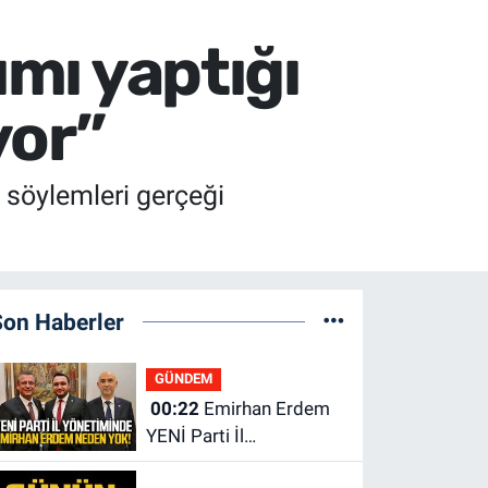
ımı yaptığı
yor”
ı söylemleri gerçeği
Son Haberler
GÜNDEM
00:22
Emirhan Erdem
YENİ Parti İl
yönetiminden neden