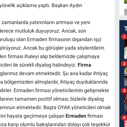
e yönelik açıklama yaptı. Başkan Aydın
n zamanlarda yatırımların artması ve yeni
derece mutluluk duyuyoruz. Ancak, son
1
ruluşu olan Ermaden firmasının dışarıdan işçi
 görüyoruz. Ancak bu görüşler yada söylentilerin
en firması ihaleyi alıp beldemizde çalışmaya
2
leri ile sürekli diyalog halindeyiz.
Firma
yaloglarımız devam etmektedir. Şu ana kadar ihtiyaç
rsa bölgemizden almışlardır, ihtiyaç duyduklarında
ler. Ermaden firması yöneticilerinin gelişmekte
3
larının tamamen pozitif olması, bizlerle diyalog
a memnun etmektedir. Başta OYAK yöneticileri olmak
rini hayata geçirmeye çalışan
Ermaden
firması
4
ıza karşı olumlu bakışlarından dolayı çok teşekkür