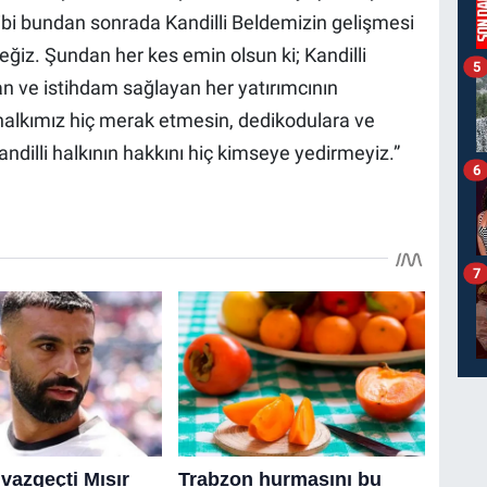
ibi bundan sonrada Kandilli Beldemizin gelişmesi
iz. Şundan her kes emin olsun ki; Kandilli
5
n ve istihdam sağlayan her yatırımcının
 halkımız hiç merak etmesin, dedikodulara ve
Kandilli halkının hakkını hiç kimseye yedirmeyiz.”
6
7