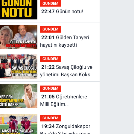
yok?
GÜNDEM
22:47
Günün notu!
GÜNDEM
22:01
Gülden Tanyeri
hayatını kaybetti
GÜNDEM
21:22
Savaş Çiloğlu ve
yönetimi Başkan Köksal
Tunçtürk’ü kutladı
GÜNDEM
21:05
Öğretmenlere
Milli Eğitim
Bakanlığı'ndan kötü
GÜNDEM
haber
19:34
Zonguldakspor
Bolu'da 3 hazırlık maçı