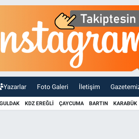
Yazarlar
Foto Galeri
İletişim
Gazetemi
GULDAK
KDZ EREĞLİ
ÇAYCUMA
BARTIN
KARABÜK