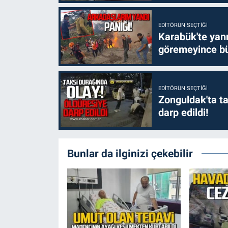
EDITÖRÜN SEÇTIĞI
Karabük'te yanm
göremeyince bü
EDITÖRÜN SEÇTIĞI
Zonguldak'ta ta
darp edildi!
Bunlar da ilginizi çekebilir