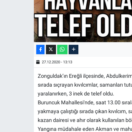
27.12.2020 - 13:13
Zonguldak’ın Ereğli ilçesinde, Abdulkerim
sırada sıçrayan kıvılcımlar, samanları tu
yaralanırken, 3 inek de telef oldu.
Buruncuk Mahallesi'nde, saat 13.00 sıral
yakmaya çalıştığı sırada çıkan kıvılcım, 
kazan dairesi ve ahır olarak kullanılan 
Yangına müdahale eden Akman ve mahallel