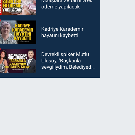
Maaşlara 28 bin lira ek
ödeme yapılacak
Kadriye Karademir
hayatını kaybetti
Devrekli spiker Mutlu
Ulusoy, "Başkanla
sevgiliydim, Belediyede
işe girdim"