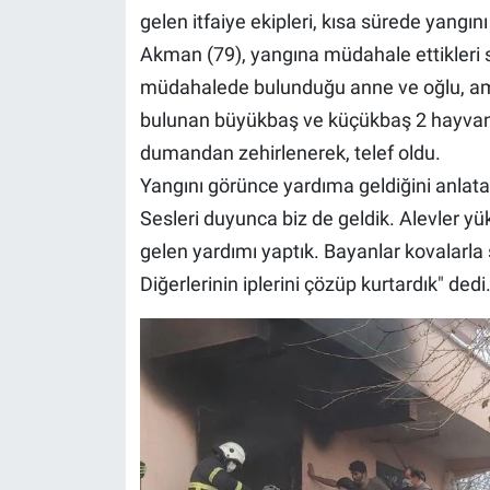
gelen itfaiye ekipleri, kısa sürede yang
Akman (79), yangına müdahale ettikleri sır
müdahalede bulunduğu anne ve oğlu, ambu
bulunan büyükbaş ve küçükbaş 2 hayvan ku
dumandan zehirlenerek, telef oldu.
Yangını görünce yardıma geldiğini anlat
Sesleri duyunca biz de geldik. Alevler yü
gelen yardımı yaptık. Bayanlar kovalarla s
Diğerlerinin iplerini çözüp kurtardık" dedi