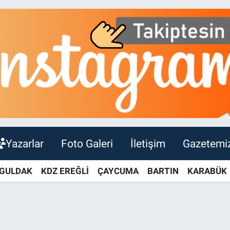
Yazarlar
Foto Galeri
İletişim
Gazetemi
GULDAK
KDZ EREĞLİ
ÇAYCUMA
BARTIN
KARABÜK