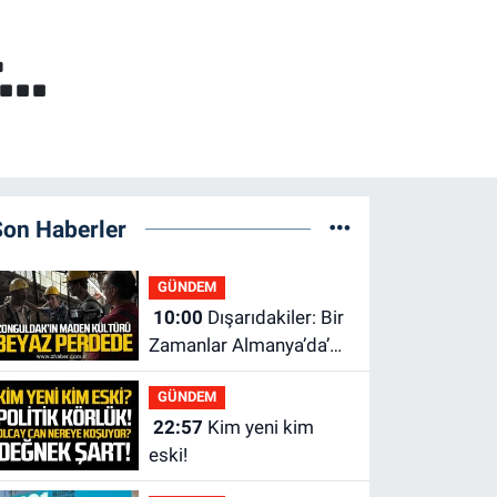
..
Son Haberler
GÜNDEM
10:00
Dışarıdakiler: Bir
Zamanlar Almanya’da’
21 Ağustos’ta vizyonda.
GÜNDEM
22:57
Kim yeni kim
eski!