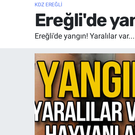
KDZ EREĞLİ
Ereğli'de yan
Ereğli'de yangın! Yaralılar var...