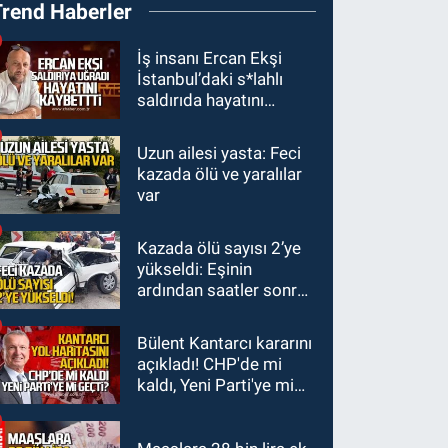
Trend Haberler
can pazarı! Cankurtaran
saniyelerle yarıştı
GÜNDEM
İş insanı Ercan Ekşi
İstanbul’daki s*lahlı
19:01
Çaycumalılar
saldırıda hayatını
Derneği Başkanı Savaş
kaybetti
Çiloğlu GMİS Başkanı
Uzun ailesi yasta: Feci
SPOR
Hakan Yeşil ile ne
kazada ölü ve yaralılar
17:45
Kozlu
görüştü?
var
Belediyespor, Tezcan
Gökmen'i kadrosuna
Kazada ölü sayısı 2’ye
Zonguldak
kattı
yükseldi: Eşinin
17:39
Şampiyondan
ardından saatler sonra
GMİS'e teşekkür ziyareti
sürücü de hayatını
kaybetti
Bülent Kantarcı kararını
açıkladı! CHP'de mi
kaldı, Yeni Parti'ye mi
geçti?