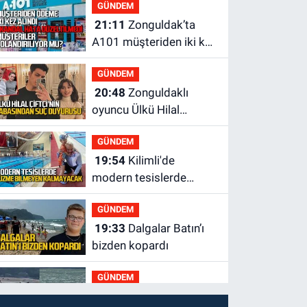
GÜNDEM
21:11
Zonguldak’ta
A101 müşteriden iki kez
tahsilat yaptı geri
GÜNDEM
ödemiyor!
20:48
Zonguldaklı
oyuncu Ülkü Hilal
Çiftçi'nin babasından
GÜNDEM
suç duyurusu
19:54
Kilimli'de
modern tesislerde
yüzme bilmeyen genç
GÜNDEM
kalmayacak
19:33
Dalgalar Batın’ı
bizden kopardı
GÜNDEM
19:16
Kozlu Ilıksu’da