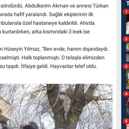
ını söndürdü. Abdulkerim Akman ve annesi Türkan
1
ada hafif yaralandı. Sağlık ekiplerinin ilk
lansla özel hastaneye kaldırıldı. Ahırda
rtarılırken, arka kısmındaki 3 inek ise
2
an Hüseyin Yılmaz, "Ben evde, hanım dışarıdaydı.
kselmişti. Halk toplanmıştı. O telaşla elimizden
u taşıdı. İtfaiye geldi. Hayvanlar telef oldu.
3
.
4
5