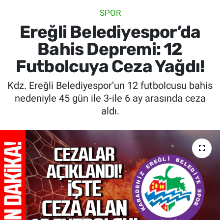
SPOR
SİYASET
Ereğli Belediyespor’da
SPOR
Bahis Depremi: 12
Futbolcuya Ceza Yağdı!
SAĞLIK
Kdz. Ereğli Belediyespor’un 12 futbolcusu bahis
nedeniyle 45 gün ile 3-ile 6 ay arasında ceza
aldı.