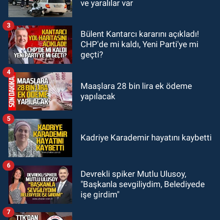
ve yaralılar var
anne ve çocuğuna saldırdı: Tedavi
altındalar
3
Bülent Kantarcı kararını açıkladı!
GÜNDEM
CHP'de mi kaldı, Yeni Parti'ye mi
18:44
Zonguldak'ta araç yayaya
geçti?
çarptı: Ağır yaralanan yaya tedavi
altına alındı
4
Maaşlara 28 bin lira ek ödeme
yapılacak
5
Kadriye Karademir hayatını kaybetti
6
Devrekli spiker Mutlu Ulusoy,
"Başkanla sevgiliydim, Belediyede
işe girdim"
7