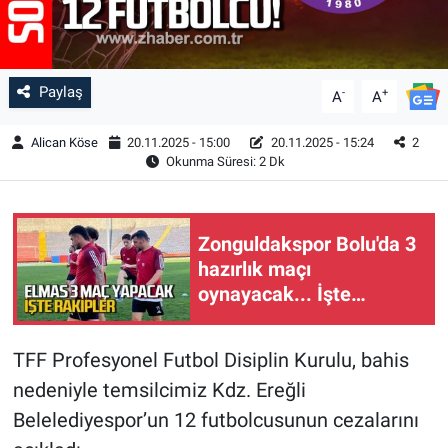
Paylaş
-
+
A
A
Alican Köse
20.11.2025 - 15:00
20.11.2025 - 15:24
2
Okunma Süresi: 2 Dk
Zonguldakspor Bolu'da 3
hazırlık maçı
oynayacak... İşte
rakipler...
TFF Profesyonel Futbol Disiplin Kurulu, bahis
nedeniyle temsilcimiz Kdz. Ereğli
Belelediyespor’un 12 futbolcusunun cezalarını