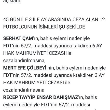
açıkladı.
45 GÜN İLE 3 İLE AY ARASINDA CEZA ALAN 12
FUTBOLCUNUN İSİMLERİ ŞU ŞEKİLDE
SERHAT ÇAM
’ın, bahis eylemi nedeniyle
FDT’nin 57/2. maddesi uyarınca takdiren 6 AY
lHAK MAHRUMİYETİ CEZASI ile
cezalandırılmasına,
MERT EFE ÇÖLBEYİ
’nin, bahis eylemi nedeniyle
FDT’nin 57/2. maddesi uyarınca ktakdiren 3 AY
HAK MAHRUMİYETİ CEZASI ile
cezalandırılmasına,
RECEP TAYYİP ENSAR DANIŞMAZ
’ın, bahis
eylemi nedeniyle FDT’nin 57/2. maddesi