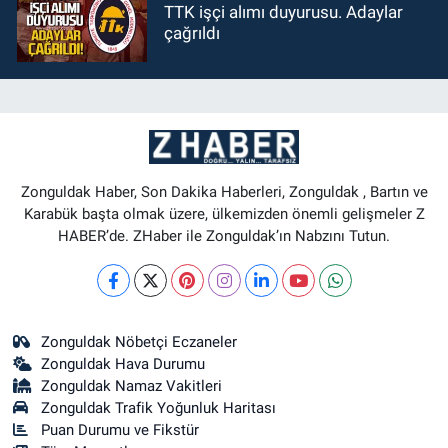
TTK işçi alımı duyurusu. Adaylar
çağrıldı
Zonguldak Haber, Son Dakika Haberleri, Zonguldak , Bartın ve
Karabük başta olmak üzere, ülkemizden önemli gelişmeler Z
HABER’de. ZHaber ile Zonguldak’ın Nabzını Tutun.
Zonguldak Nöbetçi Eczaneler
Zonguldak Hava Durumu
Zonguldak Namaz Vakitleri
Zonguldak Trafik Yoğunluk Haritası
Puan Durumu ve Fikstür