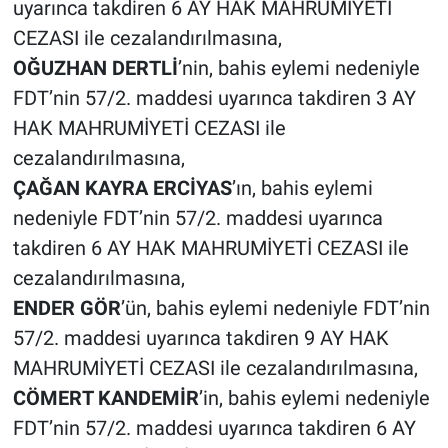
uyarınca takdiren 6 AY HAK MAHRUMİYETİ
CEZASI ile cezalandırılmasına,
OĞUZHAN DERTLİ
’nin, bahis eylemi nedeniyle
FDT’nin 57/2. maddesi uyarınca takdiren 3 AY
HAK MAHRUMİYETİ CEZASI ile
cezalandırılmasına,
ÇAĞAN KAYRA ERCİYAS
’ın, bahis eylemi
nedeniyle FDT’nin 57/2. maddesi uyarınca
takdiren 6 AY HAK MAHRUMİYETİ CEZASI ile
cezalandırılmasına,
ENDER GÖR
’ün, bahis eylemi nedeniyle FDT’nin
57/2. maddesi uyarınca takdiren 9 AY HAK
MAHRUMİYETİ CEZASI ile cezalandırılmasına,
CÖMERT KANDEMİR
’in, bahis eylemi nedeniyle
FDT’nin 57/2. maddesi uyarınca takdiren 6 AY