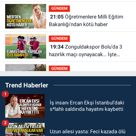
GÜNDEM
21:05
Öğretmenlere Milli Eğitim
Bakanlığı'ndan kötü haber
GÜNDEM
19:34
Zonguldakspor Bolu'da 3
hazırlık maçı oynayacak... İşte
rakipler...
GÜNDEM
19:27
Çaycuma ırmağında görüldü:
Trend Haberler
Görenler şaşkınlık yaşadı
1
GÜNDEM
İş insanı Ercan Ekşi İstanbul’daki
19:12
TMO kabuklu fındık alım
s*lahlı saldırıda hayatını kaybetti
fiyatlarını açıkladı
2
GÜNDEM
Uzun ailesi yasta: Feci kazada ölü
18:52
Zonguldak'ta pitbul köpek