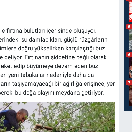
5
e fırtına bulutları içerisinde oluşuyor.
erindeki su damlacıkları, güçlü rüzgârların
ümlere doğru yükselirken karşılaştığı buz
6
e geliyor. Fırtınanın şiddetine bağlı olarak
 hareket edip büyümeye devam eden buz
nen yeni tabakalar nedeniyle daha da
ların taşıyamayacağı bir ağırlığa erişince, yer
7
erek, bu doğa olayını meydana getiriyor.