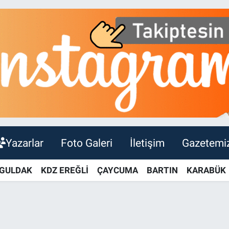
Yazarlar
Foto Galeri
İletişim
Gazetemi
GULDAK
KDZ EREĞLİ
ÇAYCUMA
BARTIN
KARABÜK