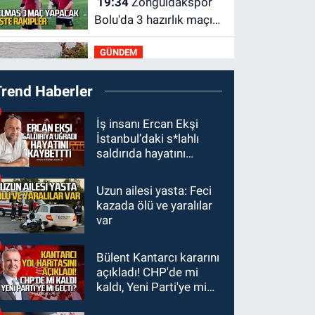
19:34
Zonguldakspor
Bolu'da 3 hazırlık maçı
oynayacak... İşte
GÜNDEM
rakipler...
19:27
Çaycuma
Trend Haberler
ırmağında görüldü:
Görenler şaşkınlık
GÜNDEM
İş insanı Ercan Ekşi
yaşadı
İstanbul’daki s*lahlı
19:12
TMO kabuklu
saldırıda hayatını
fındık alım fiyatlarını
kaybetti
açıkladı
Uzun ailesi yasta: Feci
GÜNDEM
kazada ölü ve yaralılar
18:52
Zonguldak'ta
var
pitbul köpek anne ve
çocuğuna saldırdı:
Bülent Kantarcı kararını
GÜNDEM
Tedavi altındalar
açıkladı! CHP'de mi
18:44
Zonguldak'ta
kaldı, Yeni Parti'ye mi
araç yayaya çarptı: Ağır
geçti?
yaralanan yaya tedavi