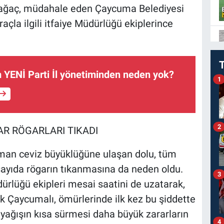
en ağaç, müdahale eden Çaycuma Belediyesi
açla ilgili itfaiye Müdürlüğü ekiplerince
YENİ Parti İl yönetiminden neden yok?
1
2
R RÖGARLARI TIKADI
an ceviz büyüklüğüne ulaşan dolu, tüm
 sayıda rögarın tıkanmasına da neden oldu.
3
ürlüğü ekipleri mesai saatini de uzatarak,
k Çaycumalı, ömürlerinde ilk kez bu şiddette
 yağışın kısa sürmesi daha büyük zararların
4