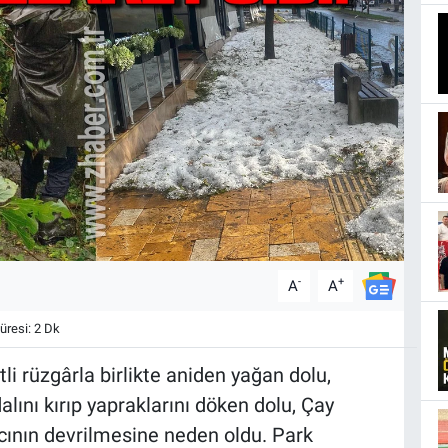
-
+
A
A
resi: 2 Dk
li rüzgârla birlikte aniden yağan dolu,
alını kırıp yapraklarını döken dolu, Çay
acının devrilmesine neden oldu. Park