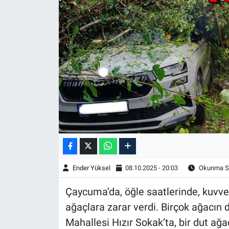
Ender Yüksel
08.10.2025 - 20:03
Okunma Sü
Çaycuma’da, öğle saatlerinde, kuvvet
ağaçlara zarar verdi. Birçok ağacın d
Mahallesi Hızır Sokak’ta, bir dut ağ