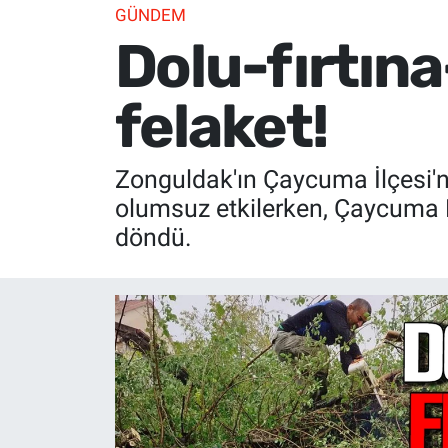
GÜNDEM
Dolu-fırtın
felaket!
Zonguldak'ın Çaycuma İlçesi'n
olumsuz etkilerken, Çaycuma B
döndü.