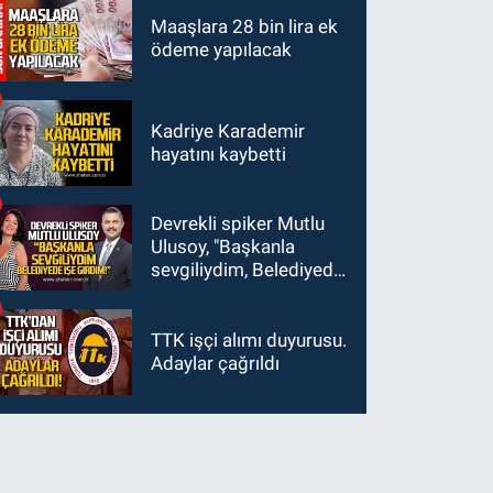
altına alındı
Maaşlara 28 bin lira ek
ödeme yapılacak
Kadriye Karademir
hayatını kaybetti
Devrekli spiker Mutlu
Ulusoy, "Başkanla
sevgiliydim, Belediyede
işe girdim"
TTK işçi alımı duyurusu.
Adaylar çağrıldı