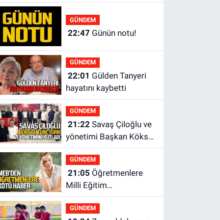
yönetiminden neden
yok?
GÜNDEM
22:47
Günün notu!
GÜNDEM
22:01
Gülden Tanyeri
hayatını kaybetti
GÜNDEM
21:22
Savaş Çiloğlu ve
yönetimi Başkan Köksal
Tunçtürk’ü kutladı
GÜNDEM
21:05
Öğretmenlere
Milli Eğitim
Bakanlığı'ndan kötü
GÜNDEM
haber