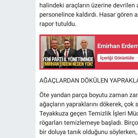
halindeki araçların üzerine devril
personelince kaldırdı. Hasar gören ar
rapor tutuldu.
Emirhan Erdem 
İçeriği Görüntüle
AĞAÇLARDAN DÖKÜLEN YAPRAKLA
Öte yandan parça boyutu zaman zam
ağaçların yapraklarını dökerek, çok
Teyakkuza geçen Temizlik İşleri Müd
rögarları temizlemeye başladı. Birço
bir doluya tanık olduğunu söylerken,