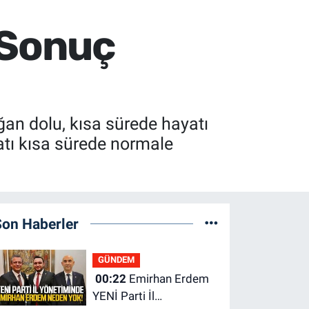
 Sonuç
ğan dolu, kısa sürede hayatı
atı kısa sürede normale
Son Haberler
GÜNDEM
00:22
Emirhan Erdem
YENİ Parti İl