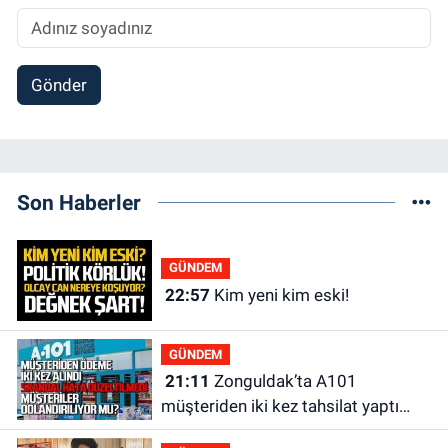
Gönder
Son Haberler
GÜNDEM
22:57
Kim yeni kim eski!
GÜNDEM
21:11
Zonguldak’ta A101
müşteriden iki kez tahsilat yaptı
geri ödemiyor!