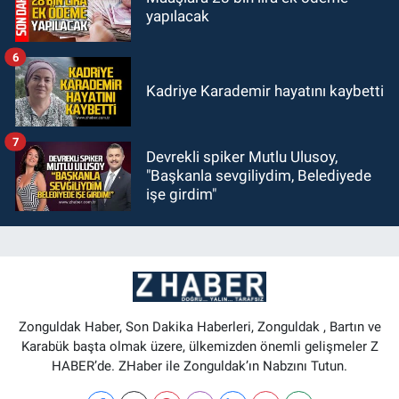
yapılacak
6
Kadriye Karademir hayatını kaybetti
7
Devrekli spiker Mutlu Ulusoy,
"Başkanla sevgiliydim, Belediyede
işe girdim"
Zonguldak Haber, Son Dakika Haberleri, Zonguldak , Bartın ve
Karabük başta olmak üzere, ülkemizden önemli gelişmeler Z
HABER’de. ZHaber ile Zonguldak’ın Nabzını Tutun.