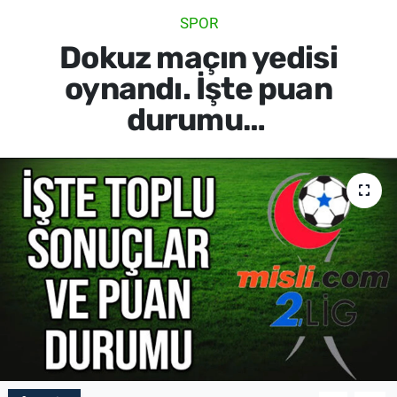
SPOR
SİYASET
Dokuz maçın yedisi
SPOR
oynandı. İşte puan
durumu…
SAĞLIK