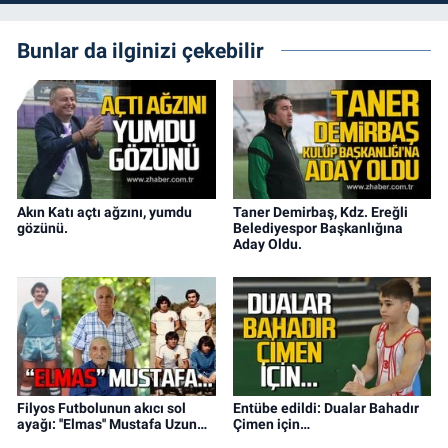
Bunlar da ilginizi çekebilir
Akın Katı açtı ağzını, yumdu
Taner Demirbaş, Kdz. Ereğli
gözünü.
Belediyespor Başkanlığına
Aday Oldu.
Filyos Futbolunun akıcı sol
Entübe edildi: Dualar Bahadır
ayağı: ''Elmas'' Mustafa Uzun…
Çimen için…