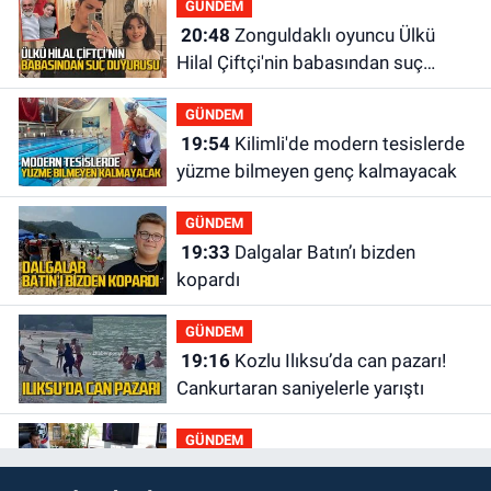
GÜNDEM
20:48
Zonguldaklı oyuncu Ülkü
Hilal Çiftçi'nin babasından suç
duyurusu
GÜNDEM
19:54
Kilimli'de modern tesislerde
yüzme bilmeyen genç kalmayacak
GÜNDEM
19:33
Dalgalar Batın’ı bizden
kopardı
GÜNDEM
19:16
Kozlu Ilıksu’da can pazarı!
Cankurtaran saniyelerle yarıştı
GÜNDEM
19:01
Çaycumalılar Derneği