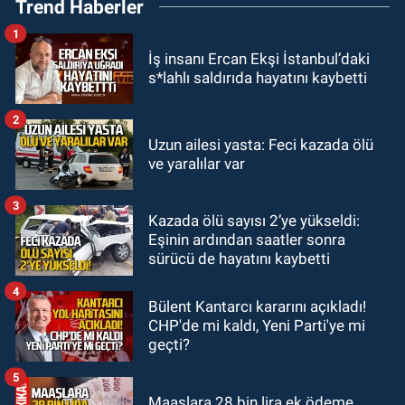
Trend Haberler
Başkanı Savaş Çiloğlu GMİS
Başkanı Hakan Yeşil ile ne görüştü?
1
SPOR
İş insanı Ercan Ekşi İstanbul’daki
17:45
Kozlu Belediyespor, Tezcan
s*lahlı saldırıda hayatını kaybetti
Gökmen'i kadrosuna kattı
2
Zonguldak
Uzun ailesi yasta: Feci kazada ölü
17:39
Şampiyondan GMİS'e
ve yaralılar var
teşekkür ziyareti
3
Kazada ölü sayısı 2’ye yükseldi:
Zonguldak
Eşinin ardından saatler sonra
13:39
Abdulkadir Özdemir
sürücü de hayatını kaybetti
görevinden ayrıldı.
4
Bülent Kantarcı kararını açıkladı!
CHP'de mi kaldı, Yeni Parti'ye mi
geçti?
5
Maaşlara 28 bin lira ek ödeme