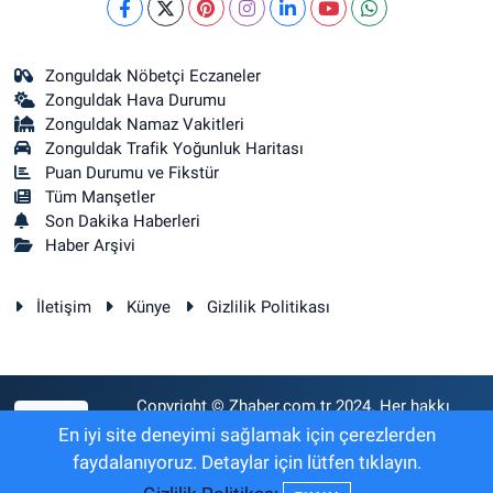
Zonguldak Nöbetçi Eczaneler
Zonguldak Hava Durumu
Zonguldak Namaz Vakitleri
Zonguldak Trafik Yoğunluk Haritası
Puan Durumu ve Fikstür
Tüm Manşetler
Son Dakika Haberleri
Haber Arşivi
İletişim
Künye
Gizlilik Politikası
Copyright © Zhaber.com.tr 2024. Her hakkı
RSS
saklıdır.
En iyi site deneyimi sağlamak için çerezlerden
faydalanıyoruz. Detaylar için lütfen tıklayın.