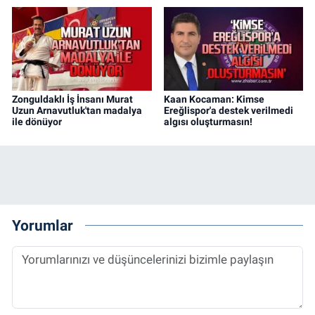
Zonguldaklı İş İnsanı Murat
Kaan Kocaman: Kimse
Uzun Arnavutluk'tan madalya
Ereğlispor'a destek verilmedi
ile dönüyor
algısı oluşturmasın!
Yorumlar