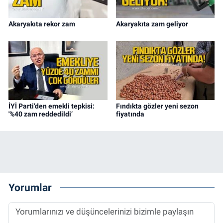
Akaryakıta rekor zam
Akaryakıta zam geliyor
İYİ Parti’den emekli tepkisi:
Fındıkta gözler yeni sezon
'%40 zam reddedildi’
fiyatında
Yorumlar