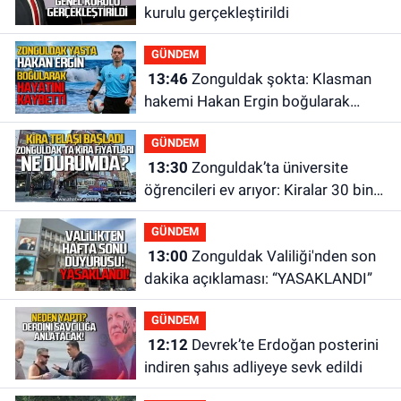
kurulu gerçekleştirildi
GÜNDEM
13:46
Zonguldak şokta: Klasman
hakemi Hakan Ergin boğularak
hayatını kaybetti
GÜNDEM
13:30
Zonguldak’ta üniversite
öğrencileri ev arıyor: Kiralar 30 bin
liraya kadar çıkıyor
GÜNDEM
13:00
Zonguldak Valiliği'nden son
dakika açıklaması: “YASAKLANDI”
GÜNDEM
12:12
Devrek’te Erdoğan posterini
indiren şahıs adliyeye sevk edildi