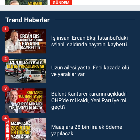
GÜNDEM
11:50
9 yaşındaki Burak
Trend Haberler
Keskintığ’dan acı haber
1
GÜNDEM
İş insanı Ercan Ekşi İstanbul’daki
11:19
Zonguldak’ta bir öğrencinin
s*lahlı saldırıda hayatını kaybetti
yeni eğitim yılına başlama maliyeti
ne kadar?
2
GÜNDEM
Uzun ailesi yasta: Feci kazada ölü
11:13
Şaşırtmadı... Akaryakıta bir
ve yaralılar var
zam daha geliyor
3
Bülent Kantarcı kararını açıkladı!
GÜNDEM
CHP'de mi kaldı, Yeni Parti'ye mi
11:00
Belediye duyurdu! Yüzme
geçti?
yarışması ertelendi
4
Maaşlara 28 bin lira ek ödeme
yapılacak