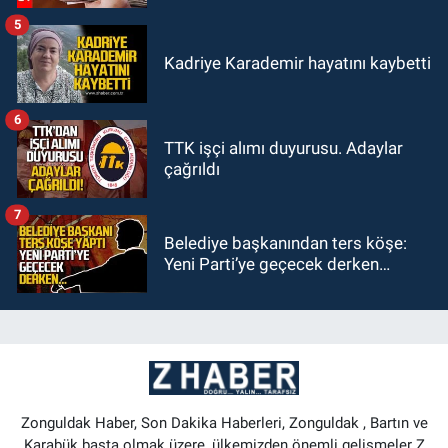
5
Kadriye Karademir hayatını kaybetti
6
TTK işçi alımı duyurusu. Adaylar
çağrıldı
7
Belediye başkanından ters köşe:
Yeni Parti’ye geçecek derken…
Zonguldak Haber, Son Dakika Haberleri, Zonguldak , Bartın ve
Karabük başta olmak üzere, ülkemizden önemli gelişmeler Z