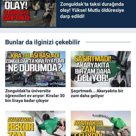
Zonguldak'ta taksi durağında
olay! Yüksel Mutlu öldüresiye
darp edildi!
Bunlar da ilginizi çekebilir
Zonguldak’ta üniversite
Şaşırtmadı... Akaryakıta bir
öğrencileri ev arıyor: Kiralar 30
zam daha geliyor
bin liraya kadar çıkıyor