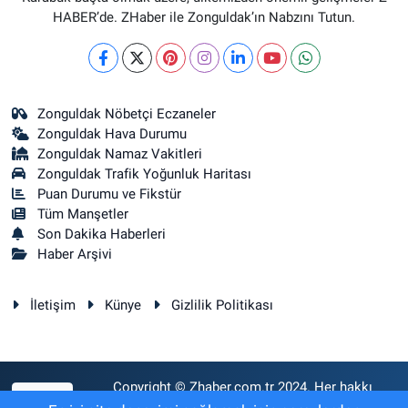
HABER’de. ZHaber ile Zonguldak’ın Nabzını Tutun.
Zonguldak Nöbetçi Eczaneler
Zonguldak Hava Durumu
Zonguldak Namaz Vakitleri
Zonguldak Trafik Yoğunluk Haritası
Puan Durumu ve Fikstür
Tüm Manşetler
Son Dakika Haberleri
Haber Arşivi
İletişim
Künye
Gizlilik Politikası
Copyright © Zhaber.com.tr 2024. Her hakkı
RSS
saklıdır.