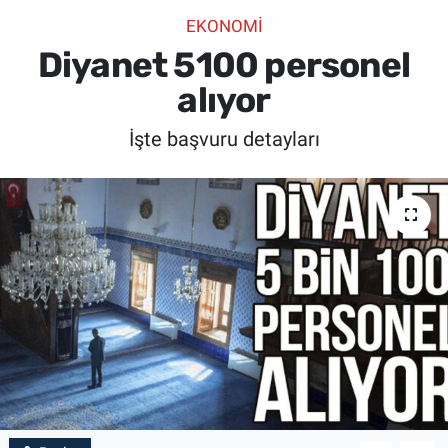
EKONOMİ
SİYASET
Diyanet 5100 personel
SPOR
alıyor
İşte başvuru detayları
SAĞLIK