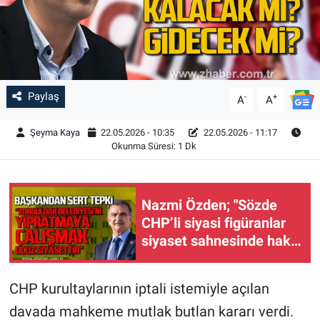
Paylaş
-
+
A
A
Şeyma Kaya
22.05.2026 - 10:35
22.05.2026 - 11:17
Okunma Süresi: 1 Dk
Nazmi Özden; "Sözde
CHP’li siyasi figüranlar
siyaset sahnesinde hak
ettikleri yerde olacaktır"
CHP kurultaylarının iptali istemiyle açılan
davada mahkeme mutlak butlan kararı verdi.