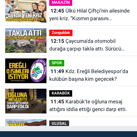
MAGAZİN
12:45
Ülkü Hilal Çiftçi’nin ailesinde
yeni kriz. “Kızımın parasını
çapkınlıkta yiyor”
Zonguldak
12:15
Çaycuma'da otomobil
durağa çarpıp takla attı. Sürücü
alevlerin arasından kurtarıldı.
SPOR
11:49
Kdz. Ereğli Belediyespor'da
kulübün başına kim geçecek?
KARABÜK
11:45
Karabük'te oğluna mesaj
attığını iddia ettiği genci darp etti.
ULUSAL
10:14
Polis Akademisi Başkanlığı