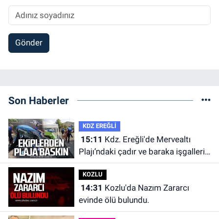
Gönder
Son Haberler
KDZ EREĞLİ
15:11
Kdz. Ereğli'de Mervealtı
Plajı’ndaki çadır ve baraka işgalleri
kaldırıldı.
KOZLU
14:31
Kozlu'da Nazım Zararcı
evinde ölü bulundu.