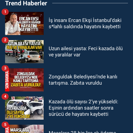
Trend Haberler
3 bin 250 polis öğrencisi alacak.
1
GÜNDEM
İş insanı Ercan Ekşi İstanbul’daki
00:22
Emirhan Erdem YENİ Parti İl
s*lahlı saldırıda hayatını kaybetti
yönetiminden neden yok?
2
GÜNDEM
Uzun ailesi yasta: Feci kazada ölü
22:47
Günün notu!
ve yaralılar var
3
GÜNDEM
22:01
Gülden Tanyeri hayatını
Zonguldak Belediyesi’nde kanlı
tartışma. Zabıta vuruldu
kaybetti
4
Kazada ölü sayısı 2’ye yükseldi:
Eşinin ardından saatler sonra
sürücü de hayatını kaybetti
5
Maaşlara 28 bin lira ek ödeme