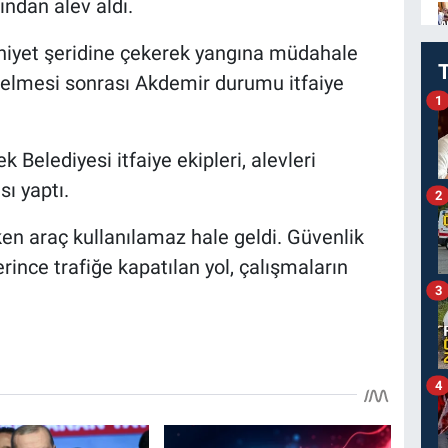
ndan alev aldı.
niyet şeridine çekerek yangına müdahale
selmesi sonrası Akdemir durumu itfaiye
1
 Belediyesi itfaiye ekipleri, alevleri
ı yaptı.
2
n araç kullanılamaz hale geldi. Güvenlik
rince trafiğe kapatılan yol, çalışmaların
3
4