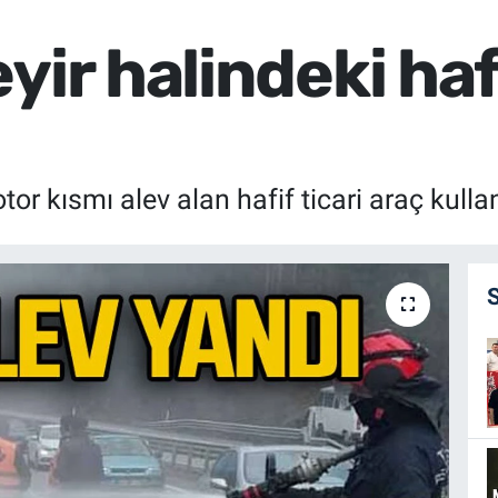
yir halindeki hafi
or kısmı alev alan hafif ticari araç kulla