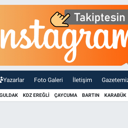
Yazarlar
Foto Galeri
İletişim
Gazetemi
GULDAK
KDZ EREĞLİ
ÇAYCUMA
BARTIN
KARABÜK