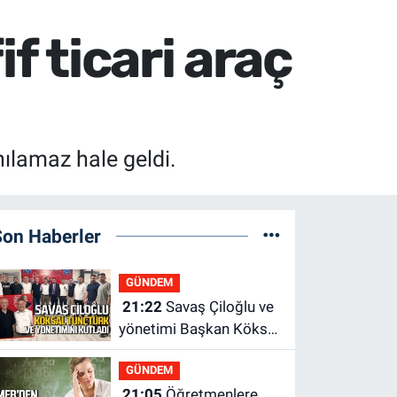
f ticari araç
nılamaz hale geldi.
Son Haberler
GÜNDEM
21:22
Savaş Çiloğlu ve
yönetimi Başkan Köksal
Tunçtürk’ü kutladı
GÜNDEM
21:05
Öğretmenlere