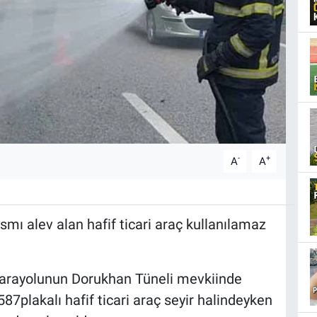
-
+
A
A
smı alev alan hafif ticari araç kullanılamaz
 karayolunun Dorukhan Tüneli mevkiinde
7plakalı hafif ticari araç seyir halindeyken