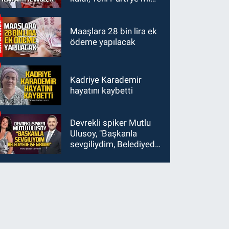
geçti?
Maaşlara 28 bin lira ek
ödeme yapılacak
Kadriye Karademir
hayatını kaybetti
Devrekli spiker Mutlu
Ulusoy, "Başkanla
sevgiliydim, Belediyede
işe girdim"