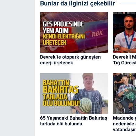
Bunlar da ilginizi çekebilir
Devrek’te otopark güneşten
Devrekli M
enerji üretecek
Tığ Gürcis
65 Yaşındaki Bahattin Bakırtaş
Madende ge
tarlada ölü bulundu
nedeniyle 
vatandaşı