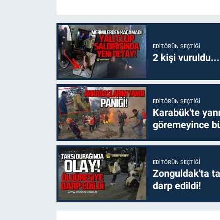
EDITÖRÜN SEÇTIĞI
2 kişi vuruldu..
EDITÖRÜN SEÇTIĞI
Karabük'te yanm
göremeyince bü
EDITÖRÜN SEÇTIĞI
Zonguldak'ta ta
darp edildi!