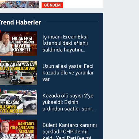
GÜNDEM
Tedavi altındalar
18:44
Zonguldak'ta
Trend Haberler
araç yayaya çarptı: Ağır
yaralanan yaya tedavi
GÜNDEM
İş insanı Ercan Ekşi
altına alındı
İstanbul’daki s*lahlı
18:32
İşçi lideri Şemsi
saldırıda hayatını
Denizer kabri başında
kaybetti
anıldı
Uzun ailesi yasta: Feci
Zonguldak
kazada ölü ve yaralılar
16:39
YENİ Parti
var
Zonguldak'ta Kurucu İl
Yönetim Kurulu belli
Kazada ölü sayısı 2’ye
SPOR
oldu
yükseldi: Eşinin
15:10
3. Lig 1. Grup’ta
ardından saatler sonra
program açıklandı
sürücü de hayatını
kaybetti
Bülent Kantarcı kararını
açıkladı! CHP'de mi
kaldı, Yeni Parti'ye mi