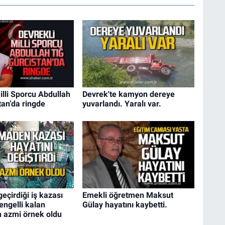
illi Sporcu Abdullah
Devrek'te kamyon dereye
tan’da ringde
yuvarlandı. Yaralı var.
çirdiği iş kazası
Emekli öğretmen Maksut
engelli kalan
Gülay hayatını kaybetti.
n azmi örnek oldu