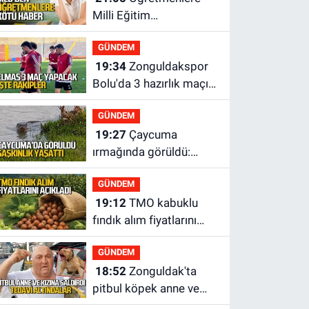
Milli Eğitim
Bakanlığı'ndan kötü
GÜNDEM
haber
19:34
Zonguldakspor
Bolu'da 3 hazırlık maçı
oynayacak... İşte
GÜNDEM
rakipler...
19:27
Çaycuma
ırmağında görüldü:
Görenler şaşkınlık
GÜNDEM
yaşadı
19:12
TMO kabuklu
fındık alım fiyatlarını
açıkladı
GÜNDEM
18:52
Zonguldak'ta
pitbul köpek anne ve
çocuğuna saldırdı: