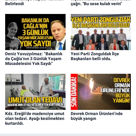
Belirlendi
çağrı. "Bu sese kulak verin"
Deniz Yavuzyılmaz: “Bakanlık
Yeni Parti Zonguldak İlçe
da Çağla’nın 3 Günlük Yaşam
Başkanları belli oldu.
Mücadelesini Yok Saydı"
Kdz. Ereğli'de madenciye umut
Devrek Orman Ürünleri’nde
olan tedavi. Ayağı kesilmekten
büyük yangın
kurtarıldı.