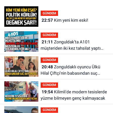
GÜNDEM
22:57
Kim yeni kim eski!
GÜNDEM
21:11
Zonguldak’ta A101
müşteriden iki kez tahsilat yaptı
geri ödemiyor!
GÜNDEM
20:48
Zonguldaklı oyuncu Ülkü
Hilal Çiftçi'nin babasından suç
duyurusu
GÜNDEM
19:54
Kilimli'de modern tesislerde
yüzme bilmeyen genç kalmayacak
GÜNDEM