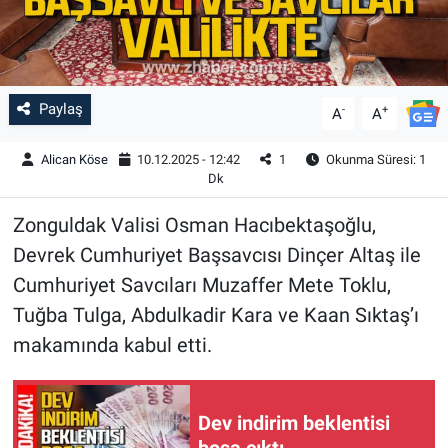
Paylaş
-
+
A
A
Alican Köse
10.12.2025 - 12:42
1
Okunma Süresi: 1
Dk
Zonguldak Valisi Osman Hacıbektaşoğlu,
Devrek Cumhuriyet Başsavcısı Dinçer Altaş ile
Cumhuriyet Savcıları Muzaffer Mete Toklu,
Tuğba Tulga, Abdulkadir Kara ve Kaan Sıktaş’ı
makamında kabul etti.
Dev indirim beklentisi