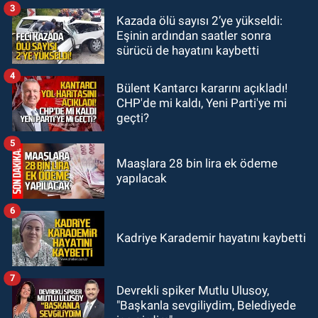
3
Kazada ölü sayısı 2’ye yükseldi:
Zonguldak
Eşinin ardından saatler sonra
13:39
Abdulkadir Özdemir
sürücü de hayatını kaybetti
görevinden ayrıldı.
4
Bülent Kantarcı kararını açıkladı!
CHP'de mi kaldı, Yeni Parti'ye mi
geçti?
5
Maaşlara 28 bin lira ek ödeme
yapılacak
6
Kadriye Karademir hayatını kaybetti
7
Devrekli spiker Mutlu Ulusoy,
"Başkanla sevgiliydim, Belediyede