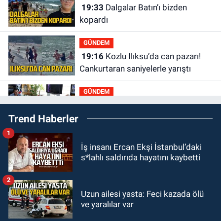
19:33
Dalgalar Batın’ı bizden
kopardı
GÜNDEM
19:16
Kozlu Ilıksu’da can pazarı!
Cankurtaran saniyelerle yarıştı
GÜNDEM
19:01
Çaycumalılar Derneği
Trend Haberler
Başkanı Savaş Çiloğlu GMİS
Başkanı Hakan Yeşil ile ne görüştü?
1
SPOR
İş insanı Ercan Ekşi İstanbul’daki
17:45
Kozlu Belediyespor, Tezcan
s*lahlı saldırıda hayatını kaybetti
Gökmen'i kadrosuna kattı
2
Zonguldak
Uzun ailesi yasta: Feci kazada ölü
17:39
Şampiyondan GMİS'e
ve yaralılar var
teşekkür ziyareti