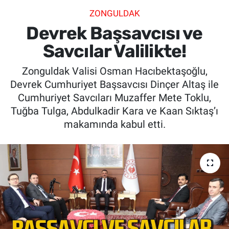
ZONGULDAK
SİYASET
Devrek Başsavcısı ve
SPOR
Savcılar Valilikte!
Zonguldak Valisi Osman Hacıbektaşoğlu,
SAĞLIK
Devrek Cumhuriyet Başsavcısı Dinçer Altaş ile
Cumhuriyet Savcıları Muzaffer Mete Toklu,
Tuğba Tulga, Abdulkadir Kara ve Kaan Sıktaş’ı
makamında kabul etti.