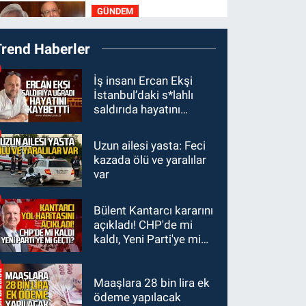
GÜNDEM
22:01
Gülden Tanyeri
Trend Haberler
hayatını kaybetti
GÜNDEM
İş insanı Ercan Ekşi
İstanbul’daki s*lahlı
21:22
Savaş Çiloğlu ve
saldırıda hayatını
yönetimi Başkan Köksal
kaybetti
Tunçtürk’ü kutladı
Uzun ailesi yasta: Feci
GÜNDEM
kazada ölü ve yaralılar
21:05
Öğretmenlere
var
Milli Eğitim
Bakanlığı'ndan kötü
Bülent Kantarcı kararını
GÜNDEM
haber
açıkladı! CHP'de mi
19:34
Zonguldakspor
kaldı, Yeni Parti'ye mi
Bolu'da 3 hazırlık maçı
geçti?
oynayacak... İşte
rakipler...
Maaşlara 28 bin lira ek
ödeme yapılacak