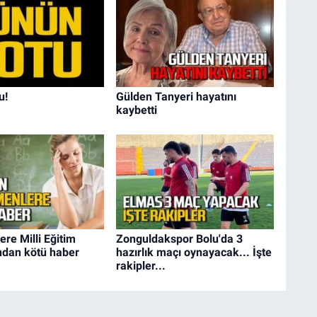
u!
Gülden Tanyeri hayatını
kaybetti
re Milli Eğitim
Zonguldakspor Bolu'da 3
ndan kötü haber
hazırlık maçı oynayacak... İşte
rakipler...