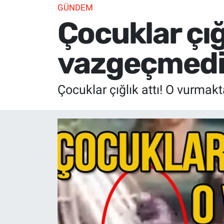
GÜNDEM
Çocuklar çığ
vazgeçmed
Çocuklar çığlık attı! O vurma