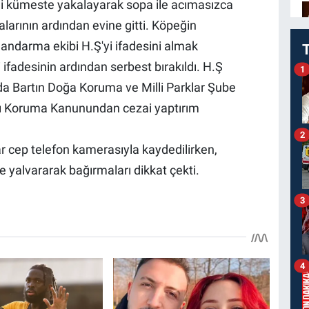
ni kümeste yakalayarak sopa ile acımasızca
larının ardından evine gitti. Köpeğin
jandarma ekibi H.Ş'yi ifadesini almak
ifadesinin ardından serbest bırakıldı. H.Ş
1
a Bartın Doğa Koruma ve Milli Parklar Şube
rı Koruma Kanunundan cezai yaptırım
2
r cep telefon kamerasıyla kaydedilirken,
 yalvararak bağırmaları dikkat çekti.
3
4