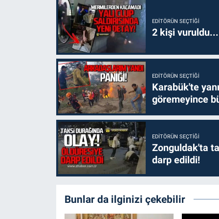
EDITÖRÜN SEÇTIĞI
2 kişi vuruldu..
EDITÖRÜN SEÇTIĞI
Karabük'te yanm
göremeyince bü
EDITÖRÜN SEÇTIĞI
Zonguldak'ta ta
darp edildi!
Bunlar da ilginizi çekebilir