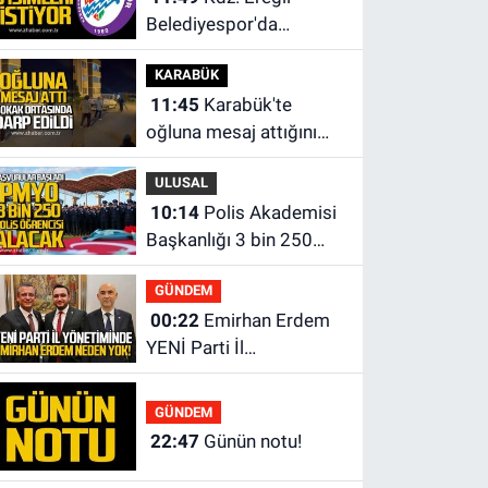
Belediyespor'da
kulübün başına kim
KARABÜK
geçecek?
11:45
Karabük'te
oğluna mesaj attığını
iddia ettiği genci darp
ULUSAL
etti.
10:14
Polis Akademisi
Başkanlığı 3 bin 250
polis öğrencisi alacak.
GÜNDEM
00:22
Emirhan Erdem
YENİ Parti İl
yönetiminden neden
yok?
GÜNDEM
22:47
Günün notu!