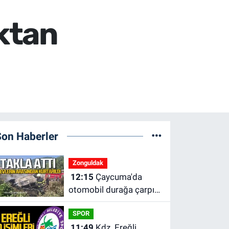
aktan
Son Haberler
Zonguldak
12:15
Çaycuma'da
otomobil durağa çarpıp
takla attı. Sürücü
SPOR
alevlerin arasından
11:49
Kdz. Ereğli
kurtarıldı.