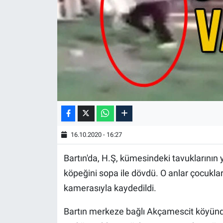
16.10.2020 - 16:27
Bartın'da, H.Ş, kümesindeki tavuklarının 
köpeğini sopa ile dövdü. O anlar çocukla
kamerasıyla kaydedildi.
Bartın merkeze bağlı Akçamescit köyünde