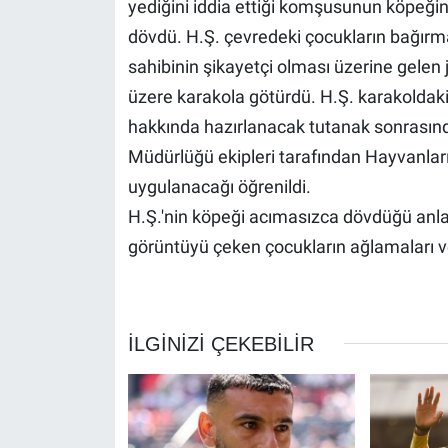
yediğini iddia ettiği komşusunun köpeği
dövdü. H.Ş. çevredeki çocukların bağırma
sahibinin şikayetçi olması üzerine gelen 
üzere karakola götürdü. H.Ş. karakoldaki 
hakkında hazırlanacak tutanak sonrasınd
Müdürlüğü ekipleri tarafından Hayvanla
uygulanacağı öğrenildi.
H.Ş.'nin köpeği acımasızca dövdüğü anla
görüntüyü çeken çocukların ağlamaları ve