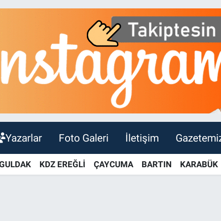
Yazarlar
Foto Galeri
İletişim
Gazetemi
GULDAK
KDZ EREĞLİ
ÇAYCUMA
BARTIN
KARABÜK