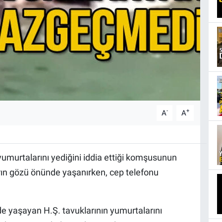
-
+
A
A
yumurtalarını yediğini iddia ettiği komşusunun
rın gözü önünde yaşanırken, cep telefonu
 yaşayan H.Ş. tavuklarının yumurtalarını