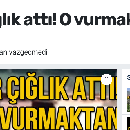
lık attı! O vurm
i
ktan vazgeçmedi