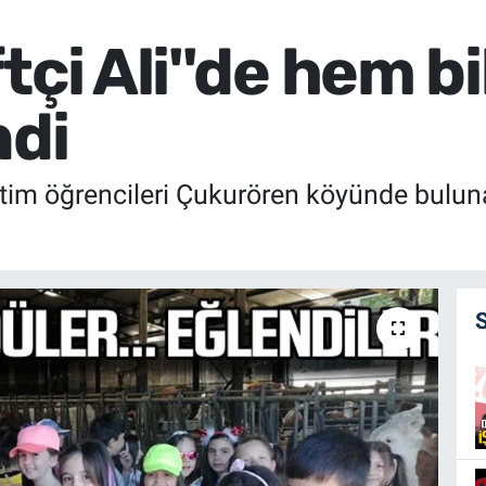
tçi Ali''de hem bi
ndi
etim öğrencileri Çukurören köyünde bulun
.