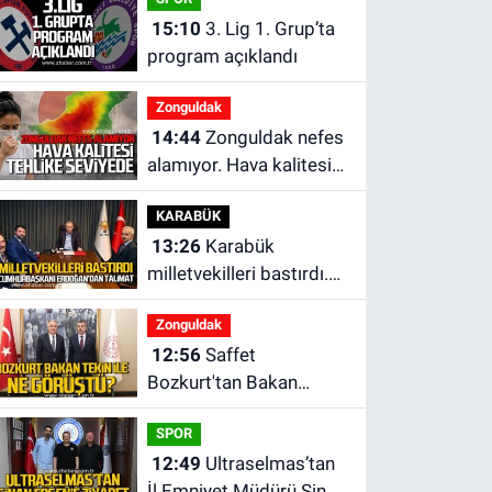
oldu
15:10
3. Lig 1. Grup’ta
program açıklandı
Zonguldak
14:44
Zonguldak nefes
alamıyor. Hava kalitesi
tehlikeli seviyede.
KARABÜK
13:26
Karabük
milletvekilleri bastırdı.
Cumhurbaşkanı
Zonguldak
Erdoğan talimat verdi
12:56
Saffet
Bozkurt'tan Bakan
Yusuf Tekin’e ziyaret
SPOR
12:49
Ultraselmas’tan
İl Emniyet Müdürü Sinan