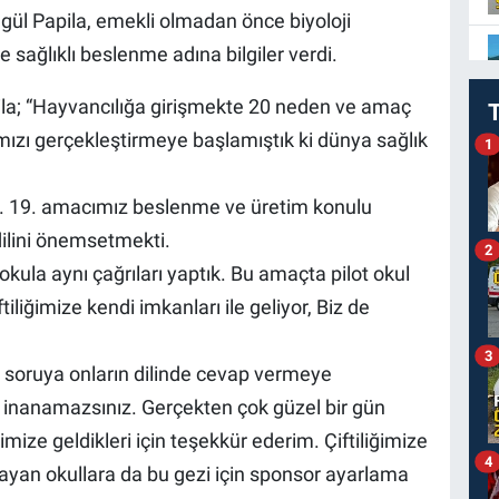
egül Papila, emekli olmadan önce biyoloji
 sağlıklı beslenme adına bilgiler verdi.
la; “Hayvancılığa girişmekte 20 neden ve amaç
ızı gerçekleştirmeye başlamıştık ki dünya sağlık
1
. 19. amacımız beslenme ve üretim konulu
dilini önemsetmekti.
2
kula aynı çağrıları yaptık. Bu amaçta pilot okul
ftiliğimize kendi imkanları ile geliyor, Biz de
3
e soruya onların dilinde cevap vermeye
a inanamazsınız. Gerçekten çok güzel bir gün
mize geldikleri için teşekkür ederim. Çiftiliğimize
4
yan okullara da bu gezi için sponsor ayarlama