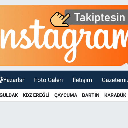
Yazarlar
Foto Galeri
İletişim
Gazetemi
GULDAK
KDZ EREĞLİ
ÇAYCUMA
BARTIN
KARABÜK