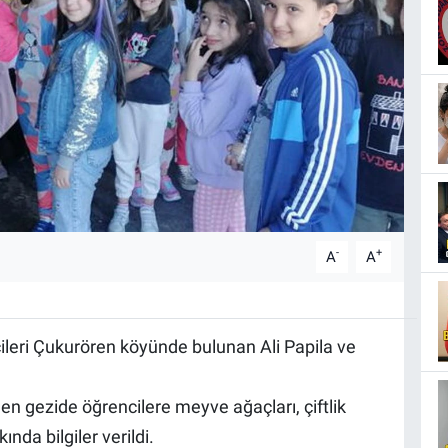
-
+
A
A
ileri Çukurören köyünde bulunan Ali Papila ve
len gezide öğrencilere meyve ağaçları, çiftlik
nda bilgiler verildi.