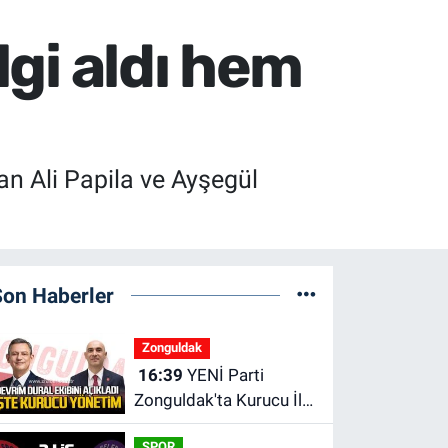
lgi aldı hem
an Ali Papila ve Ayşegül
Son Haberler
Zonguldak
16:39
YENİ Parti
Zonguldak'ta Kurucu İl
Yönetim Kurulu belli
SPOR