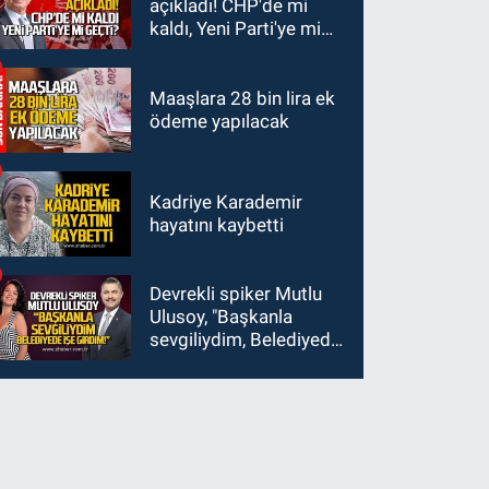
açıkladı! CHP'de mi
kaldı, Yeni Parti'ye mi
geçti?
Maaşlara 28 bin lira ek
ödeme yapılacak
Kadriye Karademir
hayatını kaybetti
Devrekli spiker Mutlu
Ulusoy, "Başkanla
sevgiliydim, Belediyede
işe girdim"