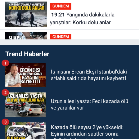
GÜNDEM
19:21
Yangında dakikalarla
yarıştılar: Korku dolu anlar
GÜNDEM
19:12
Polis 9 kişi yakaladı 2 kişi
Trend Haberler
tutuklandı
1
GÜNDEM
İş insanı Ercan Ekşi İstanbul’daki
18:47
Emekli öğretmenler kahve
s*lahlı saldırıda hayatını kaybetti
köşelerine mahkum edildi
2
SPOR
Uzun ailesi yasta: Feci kazada ölü
16:30
Zonguldakspor için
ve yaralılar var
muhteşem klip geliyor.
3
Kazada ölü sayısı 2’ye yükseldi:
Zonguldak
Eşinin ardından saatler sonra
15:41
Zeki Tosun ölümünün birinci