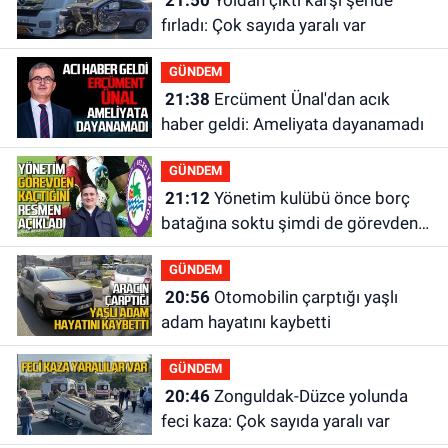
21:50
Yoldan çıktı karşı şeride
fırladı: Çok sayıda yaralı var
GÜNDEM
21:38
Ercüment Ünal'dan acık
haber geldi: Ameliyata dayanamadı
GÜNDEM
21:12
Yönetim kulübü önce borç
batağına soktu şimdi de görevden
kaçtığını resmen açıkladı
GÜNDEM
20:56
Otomobilin çarptığı yaşlı
adam hayatını kaybetti
GÜNDEM
20:46
Zonguldak-Düzce yolunda
feci kaza: Çok sayıda yaralı var