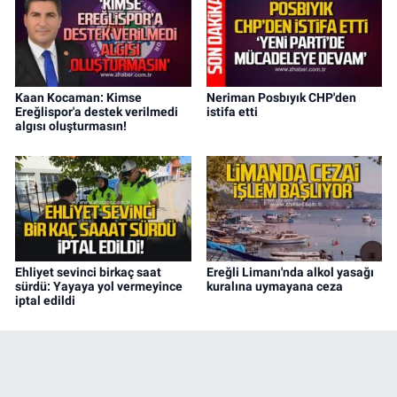
Kaan Kocaman: Kimse
Neriman Posbıyık CHP'den
Ereğlispor'a destek verilmedi
istifa etti
algısı oluşturmasın!
Ehliyet sevinci birkaç saat
Ereğli Limanı'nda alkol yasağı
sürdü: Yayaya yol vermeyince
kuralına uymayana ceza
iptal edildi