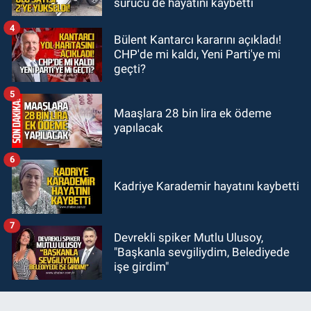
sürücü de hayatını kaybetti
yılında mezarı başında anıldı.
4
Bülent Kantarcı kararını açıkladı!
CHP'de mi kaldı, Yeni Parti'ye mi
geçti?
5
Maaşlara 28 bin lira ek ödeme
yapılacak
6
Kadriye Karademir hayatını kaybetti
7
Devrekli spiker Mutlu Ulusoy,
"Başkanla sevgiliydim, Belediyede
işe girdim"