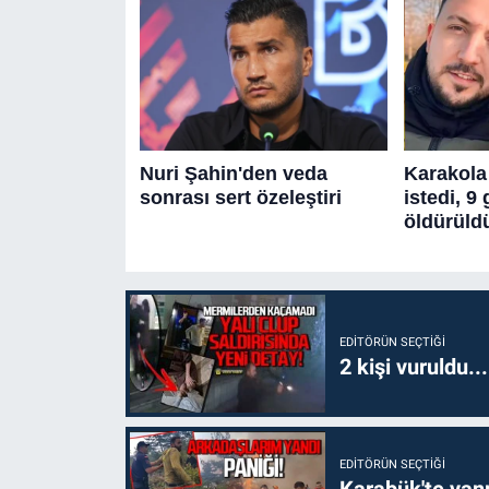
EDITÖRÜN SEÇTIĞI
2 kişi vuruldu..
EDITÖRÜN SEÇTIĞI