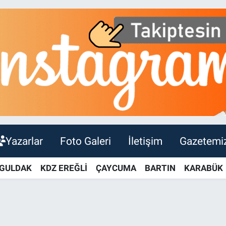
Yazarlar
Foto Galeri
İletişim
Gazetemi
GULDAK
KDZ EREĞLİ
ÇAYCUMA
BARTIN
KARABÜK