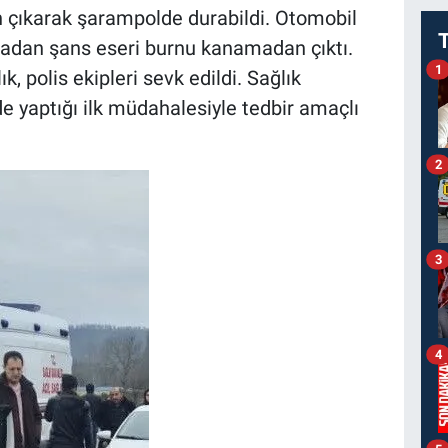
 çıkarak şarampolde durabildi. Otomobil
zadan şans eseri burnu kanamadan çıktı.
1
, polis ekipleri sevk edildi. Sağlık
de yaptığı ilk müdahalesiyle tedbir amaçlı
2
3
4