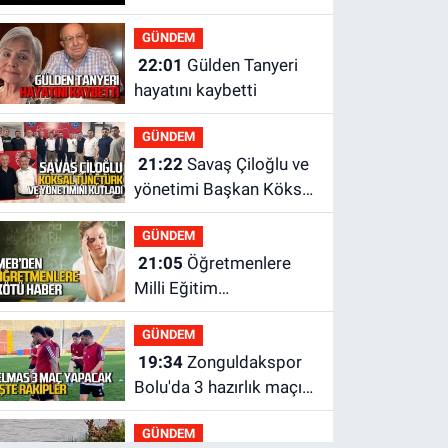
GÜNDEM
22:01
Gülden Tanyeri
hayatını kaybetti
GÜNDEM
21:22
Savaş Çiloğlu ve
yönetimi Başkan Köksal
Tunçtürk’ü kutladı
GÜNDEM
21:05
Öğretmenlere
Milli Eğitim
Bakanlığı'ndan kötü
GÜNDEM
haber
19:34
Zonguldakspor
Bolu'da 3 hazırlık maçı
oynayacak... İşte
GÜNDEM
rakipler...