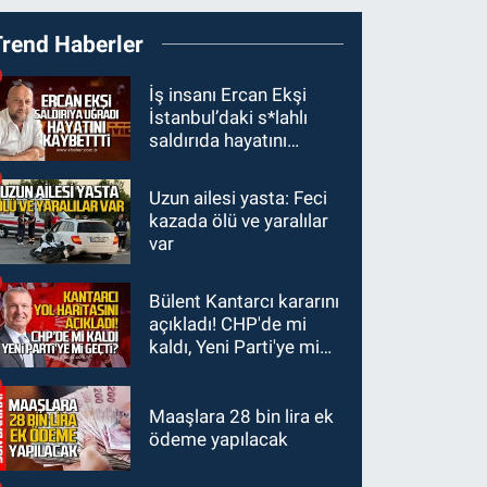
19:27
Çaycuma
Trend Haberler
ırmağında görüldü:
Görenler şaşkınlık
GÜNDEM
İş insanı Ercan Ekşi
yaşadı
İstanbul’daki s*lahlı
19:12
TMO kabuklu
saldırıda hayatını
fındık alım fiyatlarını
kaybetti
açıkladı
Uzun ailesi yasta: Feci
GÜNDEM
kazada ölü ve yaralılar
18:52
Zonguldak'ta
var
pitbul köpek anne ve
çocuğuna saldırdı:
Bülent Kantarcı kararını
GÜNDEM
Tedavi altındalar
açıkladı! CHP'de mi
18:44
Zonguldak'ta
kaldı, Yeni Parti'ye mi
araç yayaya çarptı: Ağır
geçti?
yaralanan yaya tedavi
altına alındı
Maaşlara 28 bin lira ek
ödeme yapılacak