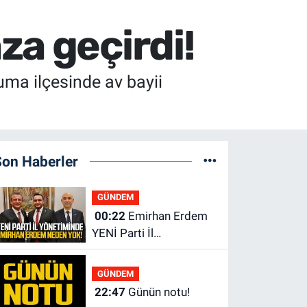
za geçirdi!
ma ilçesinde av bayii
Son Haberler
GÜNDEM
00:22
Emirhan Erdem
YENİ Parti İl
yönetiminden neden
yok?
GÜNDEM
22:47
Günün notu!