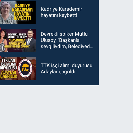
Kadriye Karademir
hayatını kaybetti
Devrekli spiker Mutlu
Ulusoy, "Başkanla
sevgiliydim, Belediyede
işe girdim"
TTK işçi alımı duyurusu.
Adaylar çağrıldı