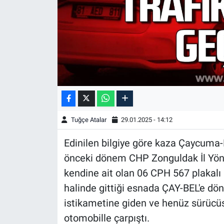
Tuğçe Atalar
29.01.2025 - 14:12
Edinilen bilgiye göre kaza Çaycuma-
önceki dönem CHP Zonguldak İl Yöne
kendine ait olan 06 CPH 567 plakalı
halinde gittiği esnada ÇAY-BEL'e dö
istikametine giden ve henüz sürücü
otomobille çarpıştı.