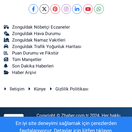
Zonguldak Nöbetçi Eczaneler
Zonguldak Hava Durumu
Zonguldak Namaz Vakitleri
Zonguldak Trafik Yoğunluk Haritası
Puan Durumu ve Fikstür
Tüm Manşetler
Son Dakika Haberleri
Haber Arşivi
İletişim
Künye
Gizlilik Politikası
Copyright © Zhaber.com.tr 2024. Her hakkı
RSS
saklıdır.
En iyi site deneyimi sağlamak için çerezlerden
faydalanıyoruz. Detaylar için lütfen tıklayın.