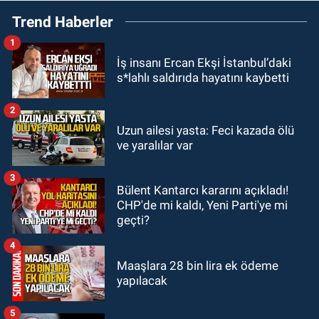
21:38
Ercüment Ünal'dan acık
Trend Haberler
haber geldi: Ameliyata dayanamadı
1
GÜNDEM
İş insanı Ercan Ekşi İstanbul’daki
21:12
Yönetim kulübü önce borç
s*lahlı saldırıda hayatını kaybetti
batağına soktu şimdi de görevden
kaçtığını resmen açıkladı
2
GÜNDEM
Uzun ailesi yasta: Feci kazada ölü
20:56
Otomobilin çarptığı yaşlı
ve yaralılar var
adam hayatını kaybetti
3
Bülent Kantarcı kararını açıkladı!
GÜNDEM
CHP'de mi kaldı, Yeni Parti'ye mi
20:46
Zonguldak-Düzce yolunda
geçti?
feci kaza: Çok sayıda yaralı var
4
Maaşlara 28 bin lira ek ödeme
yapılacak
5