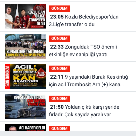
GÜNDEM
23:05
Kozlu Belediyespor'dan
3.Lig'e transfer oldu
GÜNDEM
22:33
Zonguldak TSO önemli
etkinliğe ev sahipliği yaptı
GÜNDEM
22:11
9 yaşındaki Burak Keskintığ
için acil Trombosit Arh (+) kana
ihtiyaç var
GÜNDEM
21:50
Yoldan çıktı karşı şeride
fırladı: Çok sayıda yaralı var
GÜNDEM