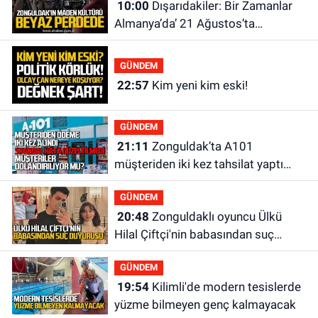
10:00
Dışarıdakiler: Bir Zamanlar
Almanya’da’ 21 Ağustos’ta
vizyonda.
GÜNDEM
22:57
Kim yeni kim eski!
GÜNDEM
21:11
Zonguldak’ta A101
müşteriden iki kez tahsilat yaptı
geri ödemiyor!
GÜNDEM
20:48
Zonguldaklı oyuncu Ülkü
Hilal Çiftçi'nin babasından suç
duyurusu
GÜNDEM
19:54
Kilimli'de modern tesislerde
yüzme bilmeyen genç kalmayacak