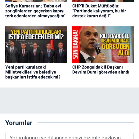
Safiye Karaarslan; "Baba evi
CHP’li Buket Müftüoğlu:
zor günlerden geçerken kapıyı
“Partimde kalıyorum, bu bir
terk edenlerden olmayacağım"
destek kararı değil”
Yeni parti kurulacak!
CHP Zonguldak İl Başkanı
Milletvekilleri ve belediye
Devrim Dural görevden alındı
başkanları istifa edecek mi?
Yorumlar