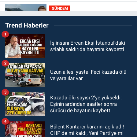
GÜNDEM
19:33
Dalgalar Batın’ı bizden
Trend Haberler
kopardı
1
GÜNDEM
İş insanı Ercan Ekşi İstanbul’daki
19:16
Kozlu Ilıksu’da can pazarı!
s*lahlı saldırıda hayatını kaybetti
Cankurtaran saniyelerle yarıştı
2
GÜNDEM
Uzun ailesi yasta: Feci kazada ölü
19:01
Çaycumalılar Derneği
ve yaralılar var
Başkanı Savaş Çiloğlu GMİS
Başkanı Hakan Yeşil ile ne görüştü?
3
Kazada ölü sayısı 2’ye yükseldi:
SPOR
Eşinin ardından saatler sonra
17:45
Kozlu Belediyespor, Tezcan
sürücü de hayatını kaybetti
Gökmen'i kadrosuna kattı
4
Bülent Kantarcı kararını açıkladı!
CHP'de mi kaldı, Yeni Parti'ye mi