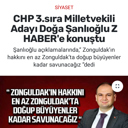
SİYASET
SİYASET
CHP 3.sıra Milletvekili
SPOR
Adayı Doğa Şanlıoğlu Z
HABER'e konuştu
SAĞLIK
Şanlıoğlu açıklamalarında,“ Zonguldak’ın
hakkını en az Zonguldak’ta doğup büyüyenler
kadar savunacağız “dedi