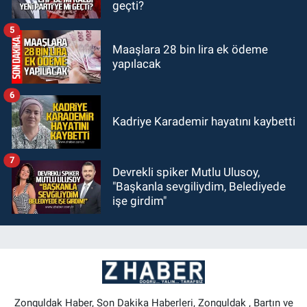
geçti?
5
Maaşlara 28 bin lira ek ödeme
yapılacak
6
Kadriye Karademir hayatını kaybetti
7
Devrekli spiker Mutlu Ulusoy,
"Başkanla sevgiliydim, Belediyede
işe girdim"
Zonguldak Haber, Son Dakika Haberleri, Zonguldak , Bartın ve